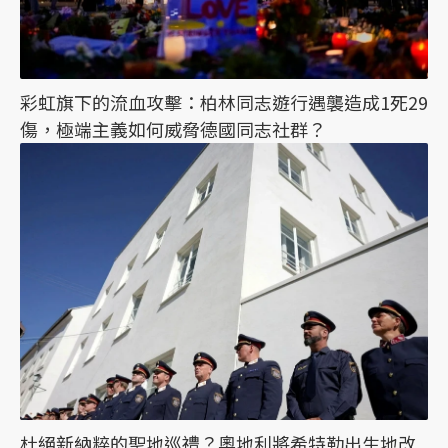
彩虹旗下的流血攻擊：柏林同志遊行遇襲造成1死29
傷，極端主義如何威脅德國同志社群？
杜絕新納粹的聖地巡禮？奧地利將希特勒出生地改