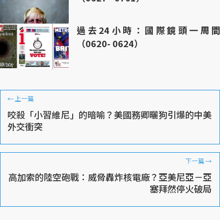
過去24小時：國際鏡頭一周間
（0620- 0624）
←
上一篇
咬殺「小習維尼」的暗喻？美國務卿曬狗引爆的中美
外交衝突
下一篇
→
高加索的陸空砲戰：威脅轟炸核電廠？亞美尼亞－亞
塞拜然停火破局