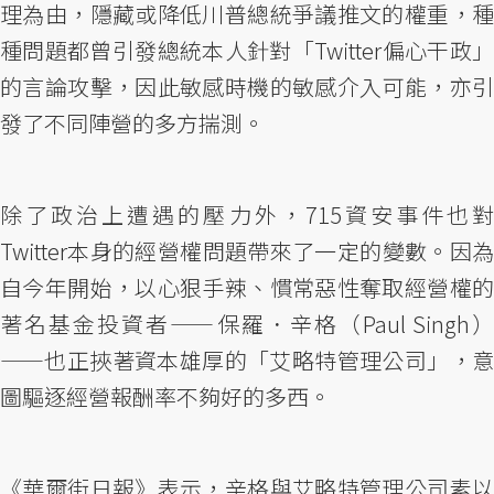
理為由，隱藏或降低川普總統爭議推文的權重，種
種問題都曾引發總統本人針對「Twitter偏心干政」
的言論攻擊，因此敏感時機的敏感介入可能，亦引
發了不同陣營的多方揣測。
除了政治上遭遇的壓力外，715資安事件也對
Twitter本身的經營權問題帶來了一定的變數。因為
自今年開始，以心狠手辣、慣常惡性奪取經營權的
著名基金投資者——保羅．辛格（Paul Singh）
——也正挾著資本雄厚的「艾略特管理公司」，意
圖驅逐經營報酬率不夠好的多西。
《華爾街日報》表示，辛格與艾略特管理公司素以