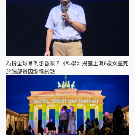
為拚全球首例想昏頭？《科學》揭露上海6歲女童死
於腦部基因編輯試驗