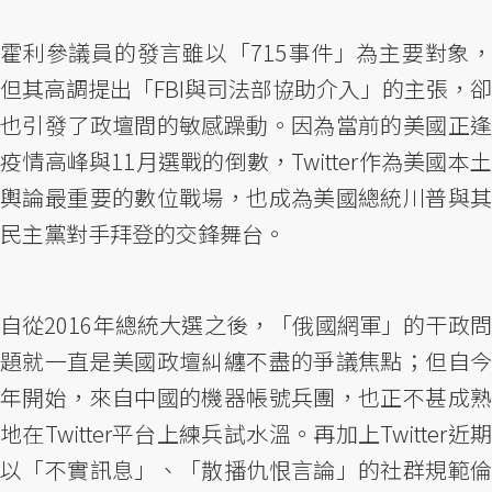
霍利參議員的發言雖以「715事件」為主要對象，
但其高調提出「FBI與司法部協助介入」的主張，卻
也引發了政壇間的敏感躁動。因為當前的美國正逢
疫情高峰與11月選戰的倒數，Twitter作為美國本土
輿論最重要的數位戰場，也成為美國總統川普與其
民主黨對手拜登的交鋒舞台。
自從2016年總統大選之後，「俄國網軍」的干政問
題就一直是美國政壇糾纏不盡的爭議焦點；但自今
年開始，來自中國的機器帳號兵團，也正不甚成熟
地在Twitter平台上練兵試水溫。再加上Twitter近期
以「不實訊息」、「散播仇恨言論」的社群規範倫