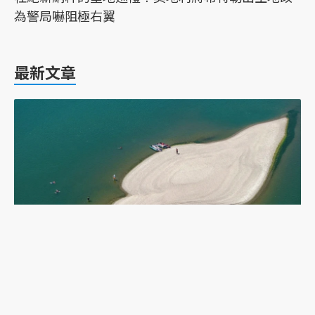
為警局嚇阻極右翼
最新文章
乾旱下的多瑙河：二戰沉船重現，塞爾維亞政府如