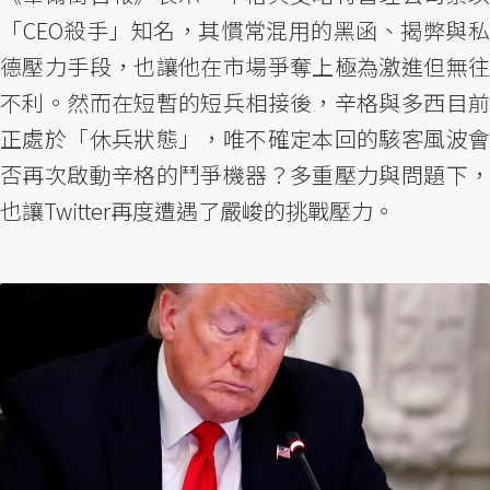
「CEO殺手」知名，其慣常混用的黑函、揭弊與私
德壓力手段，也讓他在市場爭奪上極為激進但無往
不利。然而在短暫的短兵相接後，辛格與多西目前
正處於「休兵狀態」，唯不確定本回的駭客風波會
否再次啟動辛格的鬥爭機器？多重壓力與問題下，
也讓Twitter再度遭遇了嚴峻的挑戰壓力。