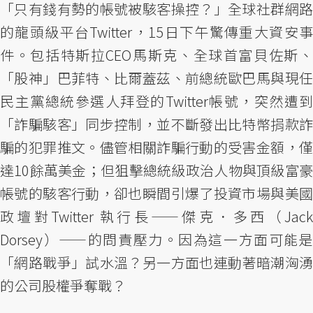
「只有錢有勢的帳號被駭客操控？」全球社群網路
的龍頭級平台Twitter，15日下午驚傳重大資安事
件。包括特斯拉CEO馬斯克、全球首富貝佐斯、
「股神」巴菲特、比爾蓋茲、前總統歐巴馬與現任
民主黨總統參選人拜登的Twitter帳號，突然遭到
「詐騙駭客」同步控制，並不斷發出比特幣捐款詐
騙的犯罪推文。儘管相關詐騙行動的受害金額，僅
達10餘萬美金；但狙擊總統級政治人物與頂級富豪
帳號的駭客行動，卻也瞬間引爆了投資市場與美國
政壇對Twitter 執行長——傑克．多西（Jack
Dorsey）——的問責壓力。因為這一方面可能是
「網路戰爭」試水溫？另一方面也連動著暗潮洶湧
的公司股權爭奪戰？