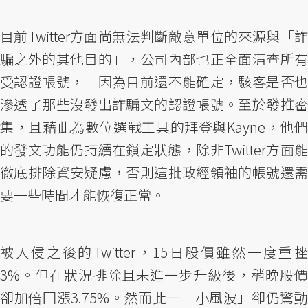
目前Twitter方面尚無法判斷敵意單位的來源與「詐
騙之外的其他目的」，公司內部也正全面清查所有
受認證帳號，「因為目前還不能確定，駭客是否也
滲透了那些沒發出詐騙文的認證帳號。至於發推密
集，且藉此為數位選戰工具的拜登與Kayne，他們
的發文功能仍持續在鎖定狀態，除非Twitter方面能
徹底排除資安疑慮，否則這批政經領袖的帳號還需
要一些時間才能恢復正常。
被入侵之後的Twitter，15日股價雖然一度重挫
3%。但在狀況排除且未進一步升級後，稍晚股價
卻加倍回漲3.75%。然而此一「小風波」卻仍驚動