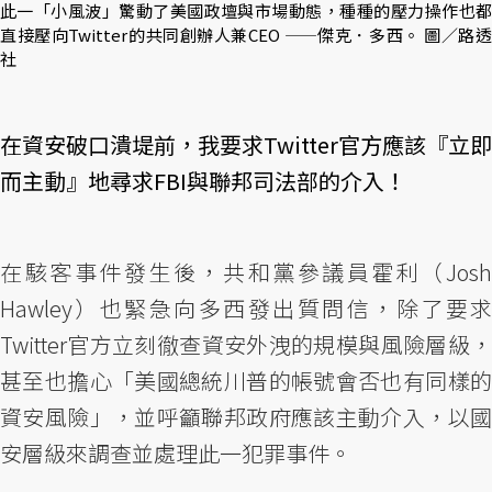
此一「小風波」驚動了美國政壇與市場動態，種種的壓力操作也都
直接壓向Twitter的共同創辦人兼CEO ——傑克．多西。 圖／路透
社
在資安破口潰堤前，我要求Twitter官方應該『立即
而主動』地尋求FBI與聯邦司法部的介入！
在駭客事件發生後，共和黨參議員霍利（Josh
Hawley）也緊急向多西發出質問信，除了要求
Twitter官方立刻徹查資安外洩的規模與風險層級，
甚至也擔心「美國總統川普的帳號會否也有同樣的
資安風險」，並呼籲聯邦政府應該主動介入，以國
安層級來調查並處理此一犯罪事件。