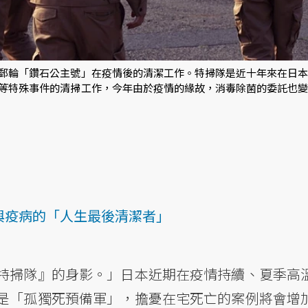
郵輪「鑽石公主號」在疫情後的清潔工作。特掃隊是近十年來在日本
等特殊事件的清掃工作，今年由於疫情的緣故，消毒除菌的委託也變
死與疫病的「人生最後清潔者」
特掃隊』的身影。」日本近期在疫情持續、夏季高
是「孤獨死預備軍」，擔憂在宅死亡的案例將會增