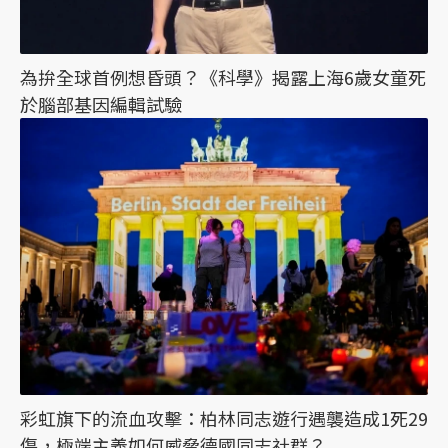
為拚全球首例想昏頭？《科學》揭露上海6歲女童死
於腦部基因編輯試驗
彩虹旗下的流血攻擊：柏林同志遊行遇襲造成1死29
傷，極端主義如何威脅德國同志社群？