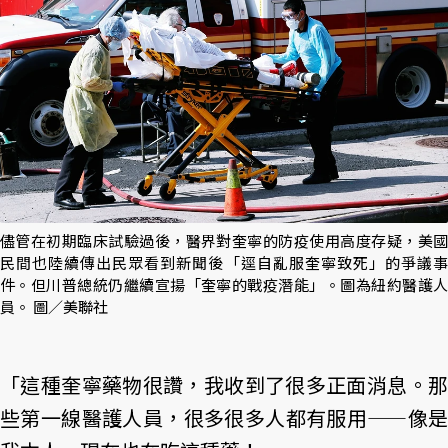
儘管在初期臨床試驗過後，醫界對奎寧的防疫使用高度存疑，美國
民間也陸續傳出民眾看到新聞後「逕自亂服奎寧致死」的爭議事
件。但川普總統仍繼續宣揚「奎寧的戰疫潛能」。圖為紐約醫護人
員。 圖／美聯社
「這種奎寧藥物很讚，我收到了很多正面消息。那
些第一線醫護人員，很多很多人都有服用——像是