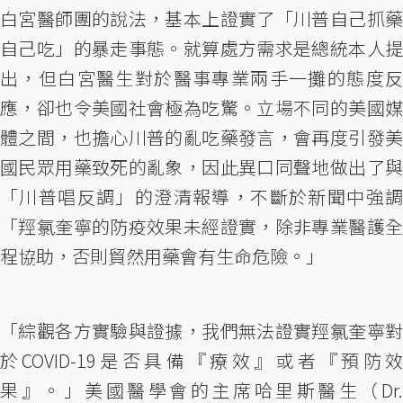
白宮醫師團的說法，基本上證實了「川普自己抓藥
自己吃」的暴走事態。就算處方需求是總統本人提
出，但白宮醫生對於醫事專業兩手一攤的態度反
應，卻也令美國社會極為吃驚。立場不同的美國媒
體之間，也擔心川普的亂吃藥發言，會再度引發美
國民眾用藥致死的亂象，因此異口同聲地做出了與
「川普唱反調」的澄清報導，不斷於新聞中強調
「羥氯奎寧的防疫效果未經證實，除非專業醫護全
程協助，否則貿然用藥會有生命危險。」
「綜觀各方實驗與證據，我們無法證實羥氯奎寧對
於COVID-19是否具備『療效』或者『預防效
果』。」美國醫學會的主席哈里斯醫生（Dr.