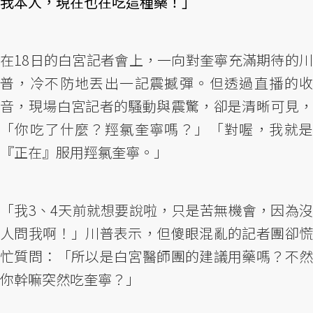
我本人，現在也在吃這種藥！」
在18日的白宮記者會上，一向對奎寧充滿期待的川
普，冷不防地丟出一記震撼彈。但透過直播的收
音，現場白宮記者的騷動與震驚，卻是清晰可見，
「你吃了什麼？羥氯奎寧嗎？」「對喔，我就是
『正在』服用羥氯奎寧。」
「我3、4天前就想要說啦，只是苦無機會，因為沒
人問我啊！」川普表示，但傻眼混亂的記者團卻慌
忙質問：「所以是白宮醫師團的建議用藥嗎？不然
你幹嘛突然吃奎寧？」