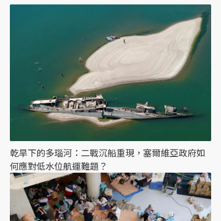
乾旱下的多瑙河：二戰沉船重現，塞爾維亞政府如
何應對低水位航運難題？