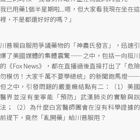
我已用藥1個半星期啦...嗯，但大家看我現在坐在這
裡，不是都還好好的嗎？」
川普親自服用爭議藥物的「神農氏發言」，迅速引
爆了美國媒體的集體震驚——之中，包括一向挺川
的《Fox News》，都在直播過後直接打出了「危險
勿模仿！大家千萬不要學總統」的新聞跑馬燈——
但之中，引發問題的嚴重癥結點有二：（1）美國
醫界並沒有奎寧能「預防」武漢肺炎的實驗與說
法；（2）為什麼白宮醫師團會在沒有科學證據的
前提下，竟然「亂開藥」給川普服用？