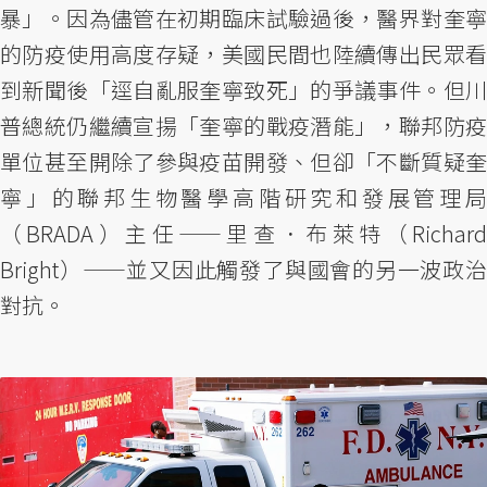
暴」。因為儘管在初期臨床試驗過後，醫界對奎寧
的防疫使用高度存疑，美國民間也陸續傳出民眾看
到新聞後「逕自亂服奎寧致死」的爭議事件。但川
普總統仍繼續宣揚「奎寧的戰疫潛能」，聯邦防疫
單位甚至開除了參與疫苗開發、但卻「不斷質疑奎
寧」的聯邦生物醫學高階研究和發展管理局
（BRADA）主任——里查．布萊特（Richard
Bright）——並又因此觸發了與國會的另一波政治
對抗。