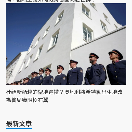
杜絕新納粹的聖地巡禮？奧地利將希特勒出生地改
為警局嚇阻極右翼
最新文章