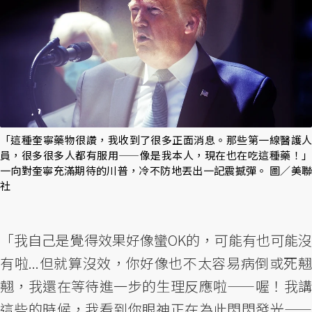
「這種奎寧藥物很讚，我收到了很多正面消息。那些第一線醫護人
員，很多很多人都有服用——像是我本人，現在也在吃這種藥！」
一向對奎寧充滿期待的川普，冷不防地丟出一記震撼彈。 圖／美聯
社
「我自己是覺得效果好像蠻OK的，可能有也可能沒
有啦...但就算沒效，你好像也不太容易病倒或死翹
翹，我還在等待進一步的生理反應啦——喔！我講
這些的時候，我看到你眼神正在為此閃閃發光——