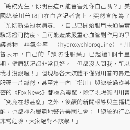
「總統先生，你明白這可能會害死你自己嗎？」美
國總統川普18日在白宮記者會上，突然宣佈為了
「預防新型冠狀病毒」，自己已開始服用未通過實
驗認證可防疫、且可能造成嚴重心血管副作用的爭
議藥物「羥氯奎寧」（hydroxychloroquine）。川
普表示，自己的「預防性服藥」已超過1個半星
期，健康狀況都非常良好，「但都沒人問我，所以
我才沒說囉！」但現場各大媒體不僅對川普的暴走
服藥一片譁然，甚至連一向「挺川」與總統過從甚
密的《Fox News》都極為震驚，除了現場質問川普
「究竟在想甚麼」之外，後續的新聞報導與主播提
醒，也都極為嚴肅地警告美國社會：「總統的行為
非常危險，大家絕對不該學！」