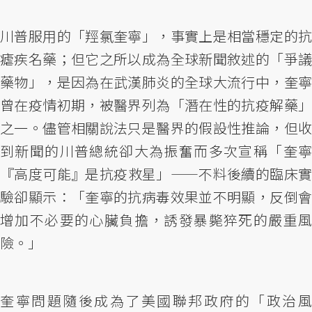
川普服用的「羥氯奎寧」，事實上是相當穩定的抗
瘧疾名藥；但它之所以成為全球新聞敘述的「爭議
藥物」，是因為在武漢肺炎的全球大流行中，奎寧
曾在疫情初期，被醫界列為「潛在性的抗疫解藥」
之一。儘管相關說法只是醫界的假設性推論，但收
到新聞的川普總統卻大為振奮而多次宣稱「奎寧
『高度可能』是抗疫救星」——不料後續的臨床實
驗卻顯示：「奎寧的抗病毒效果並不明顯，反倒會
增加不必要的心臟負擔，誘發暴斃猝死的嚴重風
險。」
奎寧問題隨後成為了美國聯邦政府的「政治風