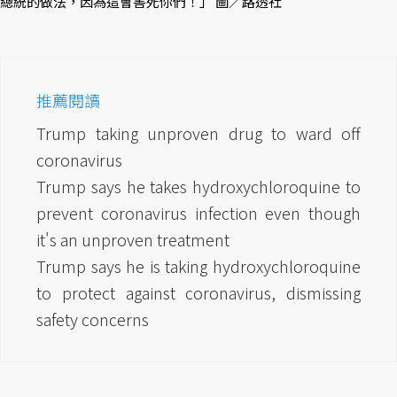
總統的做法，因為這會害死你們！」 圖／路透社
推薦閱讀
Trump taking unproven drug to ward off
coronavirus
Trump says he takes hydroxychloroquine to
prevent coronavirus infection even though
it's an unproven treatment
Trump says he is taking hydroxychloroquine
to protect against coronavirus, dismissing
safety concerns