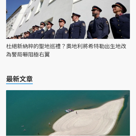
杜絕新納粹的聖地巡禮？奧地利將希特勒出生地改
為警局嚇阻極右翼
最新文章