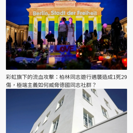
彩虹旗下的流血攻擊：柏林同志遊行遇襲造成1死29
傷，極端主義如何威脅德國同志社群？