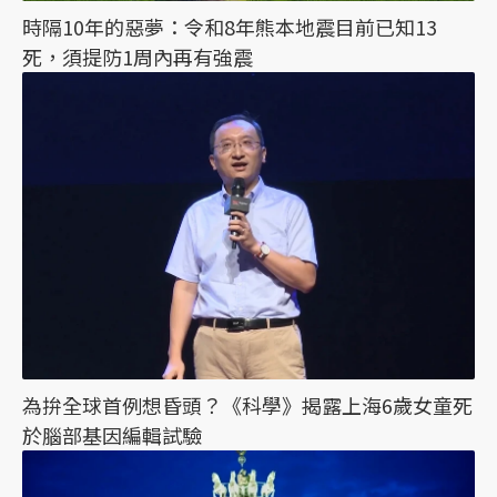
時隔10年的惡夢：令和8年熊本地震目前已知13
死，須提防1周內再有強震
為拚全球首例想昏頭？《科學》揭露上海6歲女童死
於腦部基因編輯試驗