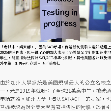
「考試中，請安靜。」圖為SAT考場。倘若新制測驗未能如期趕上
2025的時程表，似乎鐵了心的加大表示：仍希望至少針對加州本地
學生，能直接淘汰採計SAT/ACT標準化測驗，其他美國各州以及海
外學生，則再另行商議。 圖／美聯社
由於加州大學系統是美國規模最大的公立名校之
一，光是2019年就吸引了全球21萬高中生，搶破頭
申請就讀。加州大學「淘汰SAT/ACT」的提案，也
普遍被認為對全美大學有著指標性的衝擊，恐會引