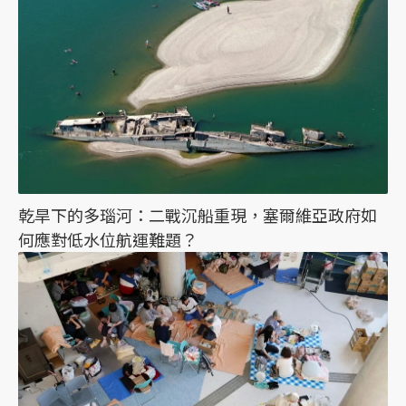
乾旱下的多瑙河：二戰沉船重現，塞爾維亞政府如
何應對低水位航運難題？