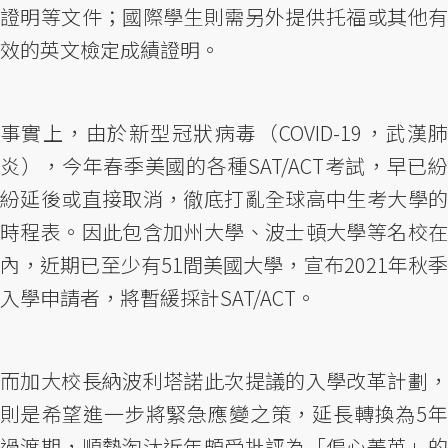
證明等文件；國際學生則需另外提供托福或其他有
效的英文檢定成績證明。
事實上，由於新型冠狀病毒（COVID-19，武漢肺
炎），今年春季美國的各種SAT/ACT考試，早已紛
紛延後或直接取消，徹底打亂全球高中生考大學的
時程表。因此包含加州大學、波士頓大學等名校在
內，近期已至少有51間美國大學，宣布2021年秋季
入學申請者，將暫緩採計SAT/ACT。
而加大校長納波利塔諾此次提議的入學改革計劃，
則是希望進一步將緊急應變之策，延長轉換為5年
過渡期，順勢淘汰近年頗受批評為「偏心菁英」的