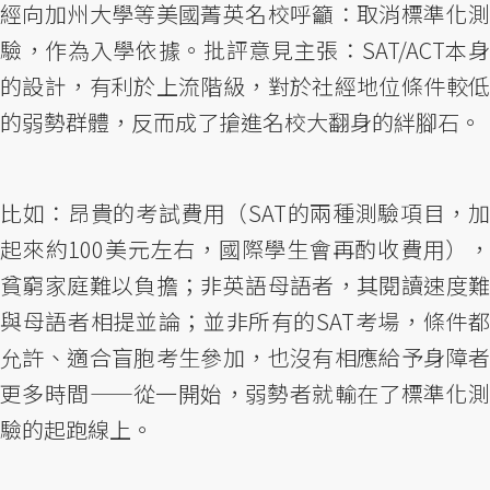
經向加州大學等美國菁英名校呼籲：取消標準化測
驗，作為入學依據。批評意見主張：SAT/ACT本身
的設計，有利於上流階級，對於社經地位條件較低
的弱勢群體，反而成了搶進名校大翻身的絆腳石。
比如：昂貴的考試費用（SAT的兩種測驗項目，加
起來約100美元左右，國際學生會再酌收費用），
貧窮家庭難以負擔；非英語母語者，其閱讀速度難
與母語者相提並論；並非所有的SAT考場，條件都
允許、適合盲胞考生參加，也沒有相應給予身障者
更多時間——從一開始，弱勢者就輸在了標準化測
驗的起跑線上。