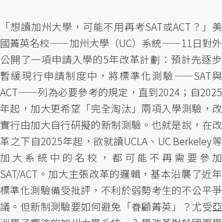
「想讀加州大學，可能不用再考SAT或ACT？」美
國菁英名校——加州大學（UC）系統——11日對外
公開了一項申請入學的5年改革計劃：預計先逐步
暫緩現行申請制度中，將標準化測驗——SAT與
ACT——列為必要參考的規定，直到2024；自2025
年起，加大更希望「完全淘汰」兩項入學測驗，改
實行由加大自行研擬的新制測驗。也就是說，在改
革之下自2025年起，欲就讀UCLA、UC Berkeley等
加大系統中的名校，都可能不再需要參加
SAT/ACT。加大主張改革的邏輯，基本沿襲了近年
標準化測驗備受批評，不利於弱勢考生的不公平爭
議。但新制測驗要如何避免「眷顧菁英」？尤受亞