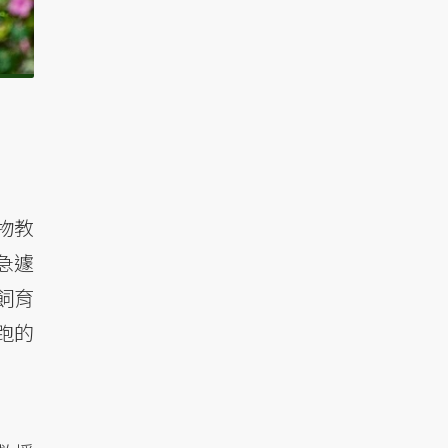
物教
急遽
飼育
跑的