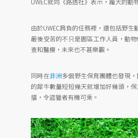
UWEC就向《路透社》表示，龐大的動
由於UWEC肩負的任務裡，還包括野生
最後受苦的不只是園區工作人員，動物
查和醫療，未來也不甚樂觀。
同時在
非洲
多個野生保育團體也發現，
的犀牛數量短短幾天就增加好幾頭，保
擋，令盜獵者有機可乘。