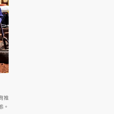
育推
態。