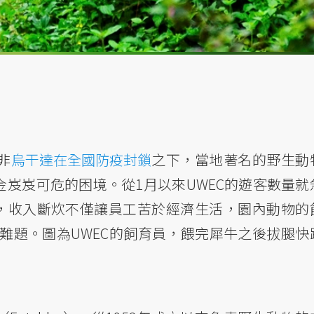
非
烏干達在全國防疫封鎖
之下，當地著名的野生動
金岌岌可危的困境。從1月以來UWEC的遊客數量就
，收入斷炊不僅讓員工苦於經濟生活，園內動物的
難題。圖為UWEC的飼育員，餵完犀牛之後拔腿快