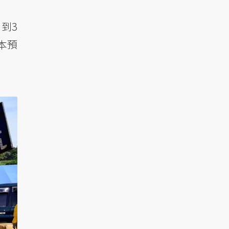
到3
本預