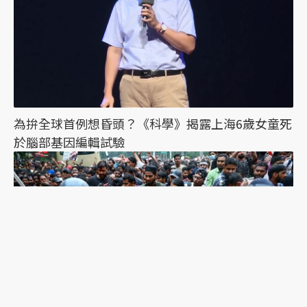
為拚全球首例想昏頭？《科學》揭露上海6歲女童死
於腦部基因編輯試驗