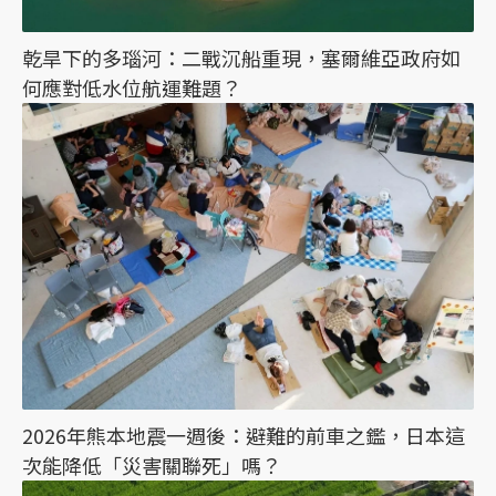
乾旱下的多瑙河：二戰沉船重現，塞爾維亞政府如
何應對低水位航運難題？
2026年熊本地震一週後：避難的前車之鑑，日本這
次能降低「災害關聯死」嗎？