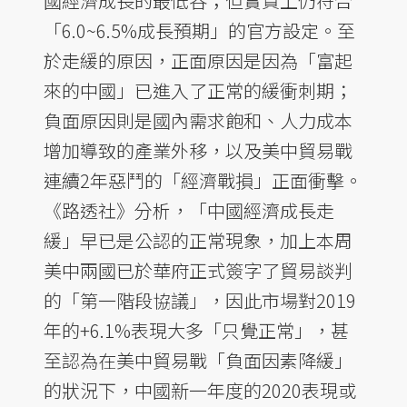
國經濟成長的最低谷；但實質上仍符合
「6.0~6.5%成長預期」的官方設定。至
於走緩的原因，正面原因是因為「富起
來的中國」已進入了正常的緩衝刺期；
負面原因則是國內需求飽和、人力成本
增加導致的產業外移，以及美中貿易戰
連續2年惡鬥的「經濟戰損」正面衝擊。
《路透社》分析，「中國經濟成長走
緩」早已是公認的正常現象，加上本周
美中兩國已於華府正式簽字了貿易談判
的「第一階段協議」，因此市場對2019
年的+6.1%表現大多「只覺正常」，甚
至認為在美中貿易戰「負面因素降緩」
的狀況下，中國新一年度的2020表現或