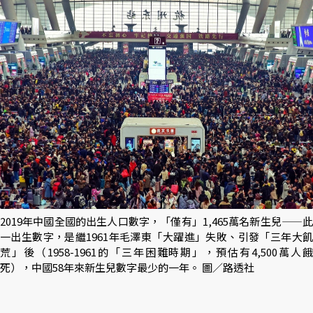
2019年中國全國的出生人口數字，「僅有」1,465萬名新生兒——此
一出生數字，是繼1961年毛澤東「大躍進」失敗、引發「三年大飢
荒」後（1958-1961的「三年困難時期」，預估有4,500萬人餓
死），中國58年來新生兒數字最少的一年。 圖／路透社