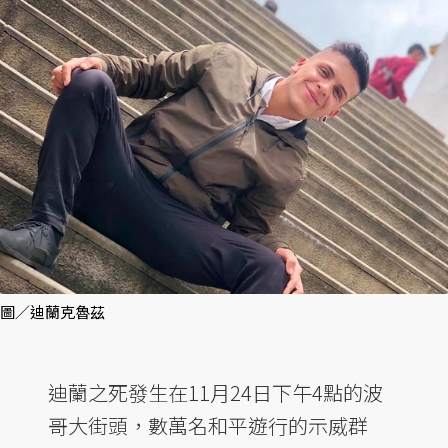
圖／迪蘭克魯茲
迪蘭之死發生在11月24日下午4點的波
哥大街頭，數萬名和平遊行的示威群