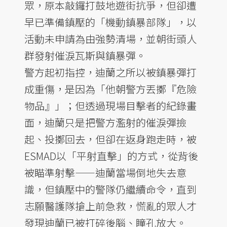
眾，原本敲鑼打鼓地遊街抗爭，但卻遭
早已準備鎮壓的「機動鎮暴部隊」，以
活動未申請為由強勢清場，並朝街頭人
群發射催淚瓦斯與鎮暴彈。
警方起初指控，迪蘭之所以被鎮暴彈打
成重傷，是因為「他朝警方丟擲『危險
物品』」；但透過現場目擊者的紀錄畫
面，迪蘭只是把警方濫射的催淚彈撿
起、投擲回去，但卻在返身跑走時，被
ESMAD以「平射直擊」的方式，從背後
被瞄準射擊——迪蘭當場倒地失去意
識，但鎮壓中的警隊仍繼續命令，直到
志願醫護隊搶上前急救，慌亂的眾人才
發現迪蘭已被打碎後腦、瞳孔放大。