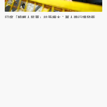
印度「蟑螂人民黨」抗爭擴大：萬人遊行爆發衝
突，絕食抗議者被帶走點燃眾怒
習近平誤判的可能？《紐時》專訪陸克文：2028年
是台海「最危險的一年」