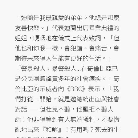
「迪蘭是我最親愛的弟弟。他總是那麼
友善快樂。」代表迪蘭出席畢業典禮的
姐姐，哽咽地在儀式上代表致詞，「但
他也和你我一樣，會犯錯、會痛苦，會
期待未來得人生能有更好的生活。」
「警暴殺人，暴警殺人...在哥倫比亞已
是公民團體譴責多年的社會痼疾。」哥
倫比亞的示威者向《BBC》表示，「我
們打從一開始，就是邀總統出面與社會
對話——但杜克不聽，他堅拒不聽人
話！他非得等到有人無端犧牲，才要慌
亂地出來『和解』！有用嗎？死去的生