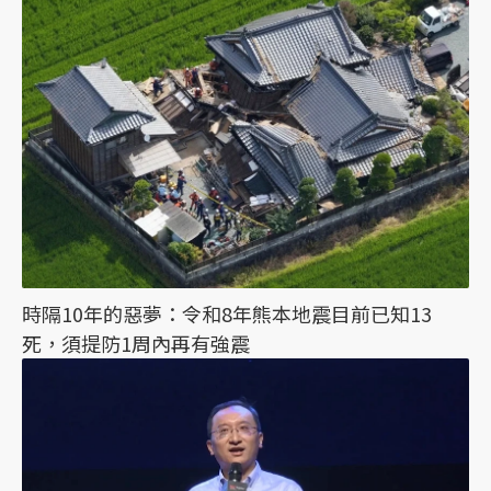
時隔10年的惡夢：令和8年熊本地震目前已知13
死，須提防1周內再有強震