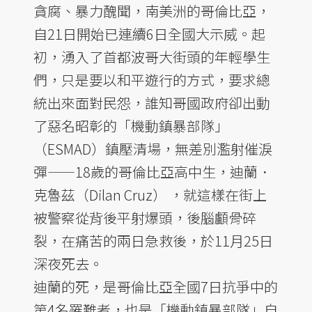
貪腐、暴力醜聞，南美洲的哥倫比亞，
自21日開始已連續6日全國大示威。起
初，湧入了首都波哥大街頭的年輕學生
們，只是要以和平遊行的方式，要求總
統出來面對民怨，誰知哥國政府卻出動
了惡名昭彰的「機動鎮暴部隊」
（ESMAD）鎮壓清場，無差別濫射催淚
彈——18歲的哥倫比亞高中生，迪蘭．
克魯茲（Dilan Cruz） ，就這樣在街上
被警察從背後平射爆頭，後腦顱骨碎
裂，在痛苦的兩日急救後，於11月25日
深夜死去。
迪蘭的死，是哥倫比亞全國7日抗爭中的
第4名罹難者，也是「機動鎮暴部隊」自