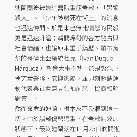
迪蘭隨後被送往醫院重症急救，「黑警
殺人」、「少年被射死在街上」的消息
也迅速傳開。於是本已無比憤怒的民怨
更是迅速升溫；瞬間爆發的各方譴責與
社會情緒，也讓原本重手鎮壓、頒布宵
禁的哥倫比亞總統杜克（Iván Duque
Márquez ）驚覺大事不妙，於是緊急下
令究責警隊、安撫家屬，並即刻邀請運
動代表與社會意見領袖前來「協商和解
對策」。
然而命危的迪蘭，根本來不及聽到這一
切。由於腦部傷勢過重，在急救無效的
狀態下，最終迪蘭就在11月25日晚間逝