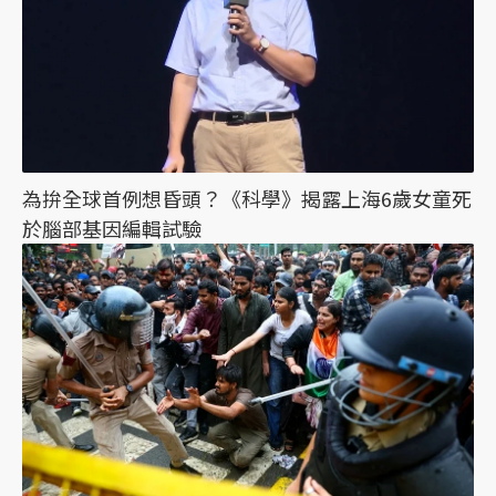
為拚全球首例想昏頭？《科學》揭露上海6歲女童死
於腦部基因編輯試驗