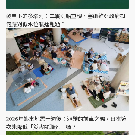
乾旱下的多瑙河：二戰沉船重現，塞爾維亞政府如
何應對低水位航運難題？
2026年熊本地震一週後：避難的前車之鑑，日本這
次能降低「災害關聯死」嗎？