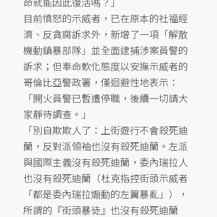
命就能因此復活嗎？」
目前憤怒的示威者，已在原本的社福經
濟、反貪腐訴求外，新增了一項「解散
機動鎮暴部隊」並全面逮捕涉案員警的
訴求；但奉命軟化態度以安撫示威者的
哥倫比亞警政署，僅迴避性地表示：
「開火員警已暫遭停職，後續一切請大
家靜待調查。」
「別自欺欺人了：上街遊行不會殺死迪
蘭，反對派領袖也沒有殺死迪蘭。左派
與國際主義沒有殺死迪蘭，委內瑞拉人
也沒有殺死迪蘭（杜克指控街頭示威者
「都是委內瑞拉煽動的左翼暴亂」），
所謂的『街頭暴徒』也沒有殺死迪蘭