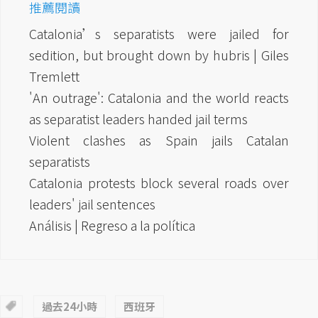
推薦閱讀
Catalonia’s separatists were jailed for
sedition, but brought down by hubris | Giles
Tremlett
'An outrage': Catalonia and the world reacts
as separatist leaders handed jail terms
Violent clashes as Spain jails Catalan
separatists
Catalonia protests block several roads over
leaders' jail sentences
Análisis | Regreso a la política
過去24小時
西班牙