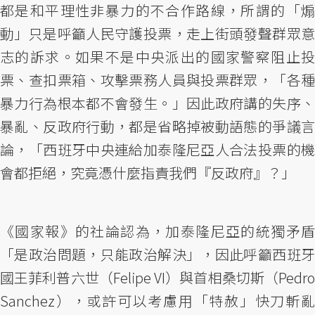
都是和平理性非暴力的不合作路線，所謂的「煽
動」只是呼籲人民守護投票，走上街頭發聲群眾意
志的訴求。如果不是中央派出的國家警察阻止投
票、查扣票箱、攻擊票務人員與投票群眾，「各種
暴力行為根本都不會發生。」因此政府講的失序、
暴亂、反政府行動，都是省略掉被動語態的爭議言
論，「西班牙中央連給加泰隆尼亞人合法投票的機
會都拒絕，究竟憑什麼指責我們『反政府』？」
《國家報》的社論認為，加泰隆尼亞的統獨矛盾
「是政治問題，只能政治解決」，因此呼籲西班牙
國王菲利普六世（Felipe VI）與首相桑切斯（Pedro
Sanchez），或許可以考慮用「特赦」快刀斬亂