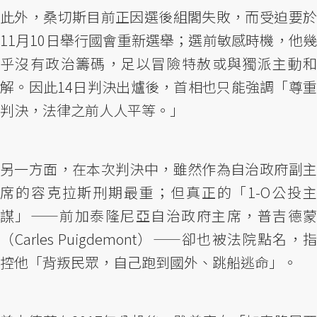
此外，桑切斯目前正因選後組閣失敗，而受迫要於
11月10日舉行國會重新選舉；選前敏感時機，他幾
乎沒有政治籌碼，足以冒險特赦或與獨派主動和
解。因此14日判決出爐後，首相也只能強調「尊重
判決，法律之前人人平等。」
另一方面，在本次判決中，雖然作為自治政府副主
席的容克拉斯刑期最重；但真正的「1-O公投主
謀」——前加泰隆尼亞自治政府主席，普吉德蒙
（Carles Puigdemont）——卻也被法院點名，指
控他「背叛民眾，自己跑到國外、跳船逃命」。