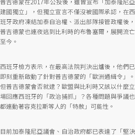
普吉德蒙在2017年公投後，雖曾宣布「加泰隆尼亞
建國獨立」，但獨立宣言不僅沒被國際承認，在西
班牙政府凍結加泰自治權、派出部隊接管政權後，
普吉德蒙也連夜逃到比利時的布魯塞爾，展開流亡
至今。
西班牙檢方表示，在最高法院判決出爐後，他們已
即刻重新啟動了針對普吉德蒙的「歐洲通緝令」。
但普吉德蒙會否就逮？歐盟與比利時又該以什麼立
場回應西班牙的「政治捕抓」？各種問題與爭議也
都連動著容克拉斯等人的「特赦」可能性。
目前加泰隆尼亞議會、自治政府都已表達了「堅決