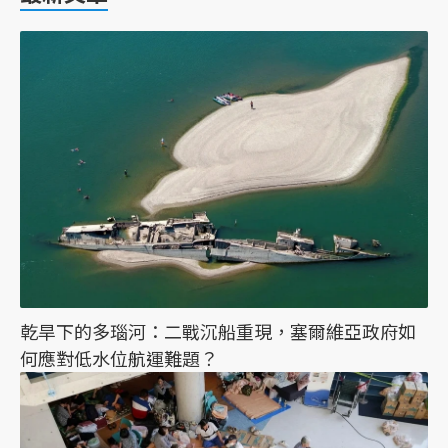
乾旱下的多瑙河：二戰沉船重現，塞爾維亞政府如
何應對低水位航運難題？