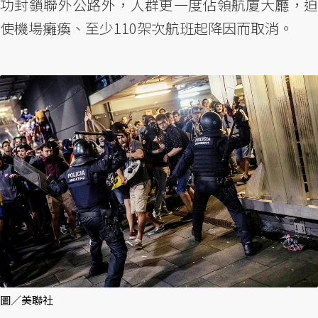
功封鎖聯外公路外，人群更一度佔領航廈大廳，迫
使機場癱瘓、至少110架次航班起降因而取消。
圖／美聯社