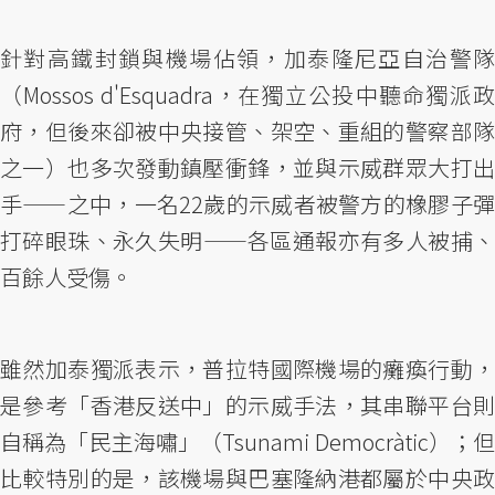
針對高鐵封鎖與機場佔領，加泰隆尼亞自治警隊
（Mossos d'Esquadra，在獨立公投中聽命獨派政
府，但後來卻被中央接管、架空、重組的警察部隊
之一）也多次發動鎮壓衝鋒，並與示威群眾大打出
手——之中，一名22歲的示威者被警方的橡膠子彈
打碎眼珠、永久失明——各區通報亦有多人被捕、
百餘人受傷。
雖然加泰獨派表示，普拉特國際機場的癱瘓行動，
是參考「香港反送中」的示威手法，其串聯平台則
自稱為「民主海嘯」（Tsunami Democràtic）；但
比較特別的是，該機場與巴塞隆納港都屬於中央政