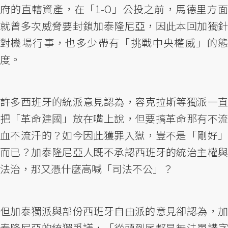
府的直轄資產，在「1-O」公投之前，馬德里方面
就曾多次威脅要封鎖加泰隆尼亞，因此本回加獨針
對機場行事，也多少帶有「挑戰中央權威」的態
度。
許多西班牙的統派意見認為，容克拉斯等獨派一直
把「革命建國」放在嘴上說，但要搞革命那有不流
血不流汗的？如今因此獲罪入獄，豈不是「剛好」
而已？加泰隆尼亞人既不承認西班牙的統治主權與
法治，那又憑什麼高喊「司法不公」？
但加泰獨派與部份西班牙自由派的意見卻認為，加
泰隆尼亞的統獨爭議，「從頭到尾都是無法單講字