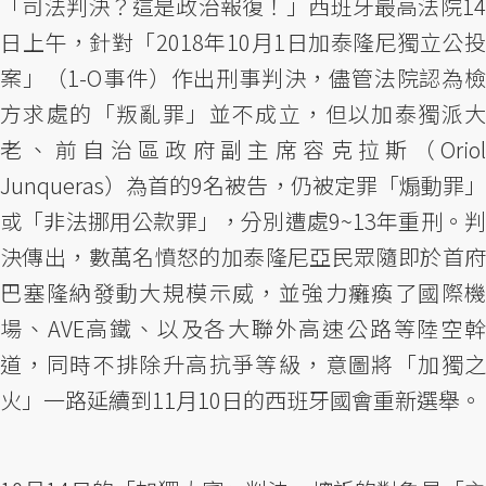
「司法判決？這是政治報復！」西班牙最高法院14
日上午，針對「2018年10月1日加泰隆尼獨立公投
案」（1-O事件）作出刑事判決，儘管法院認為檢
方求處的「叛亂罪」並不成立，但以加泰獨派大
老、前自治區政府副主席容克拉斯（Oriol
Junqueras）為首的9名被告，仍被定罪「煽動罪」
或「非法挪用公款罪」，分別遭處9~13年重刑。判
決傳出，數萬名憤怒的加泰隆尼亞民眾隨即於首府
巴塞隆納發動大規模示威，並強力癱瘓了國際機
場、AVE高鐵、以及各大聯外高速公路等陸空幹
道，同時不排除升高抗爭等級，意圖將「加獨之
火」一路延續到11月10日的西班牙國會重新選舉。