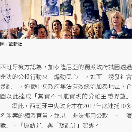
圖／歐新社
西班牙檢方認為，加泰隆尼亞的獨派政府試圖透過
非法的公投行動來「煽動民心」，進而「誘發社會
暴亂」，迫使中央政府無法有效統治加泰地區，企
圖以此達成「其實不可能實現的分離主義野望」
——鑑此，西班牙中央政府才在2017年底逮捕10多
名涉案的獨派官員，並以「非法挪用公款」、「瀆
職」、「煽動罪」與「叛亂罪」起訴。