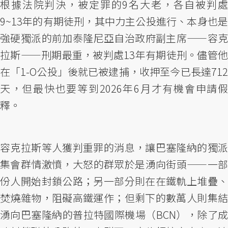
根據法院判決，被定罪的9名大老，各自被判處
9~13年的有期徒刑，其中力主公投進行、本身也是
強硬獨派的前加泰隆尼亞自治政府副主席——容克
拉斯——刑期最重，被判處13年有期徒刑。儘管他
在「1-O公投」後就已被逮捕，收押至今已長達712
天，但最快也要等到2026年6月才有機會申請假
釋。
容克拉斯等人獲判重罪的消息，讓巴塞隆納的獨派
集會群情激憤，大怒的群眾於是湧向街頭——一部
份人開始封鎖公路；另一部分則在在鐵軌上堆疊、
焚燒雜物，阻礙高鐵運作；但剩下的數萬人則集結
湧向巴塞隆納的普拉特國際機場（BCN），除了成