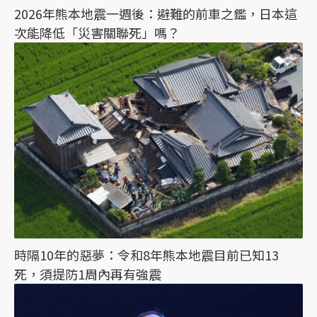
2026年熊本地震一週後：避難的前車之鑑，日本這
次能降低「災害關聯死」嗎？
時隔10年的惡夢：令和8年熊本地震目前已知13
死，須提防1周內再有強震