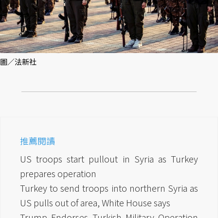
圖／法新社
推薦閱讀
US troops start pullout in Syria as Turkey
prepares operation
Turkey to send troops into northern Syria as
US pulls out of area, White House says
Trump Endorses Turkish Military Operation