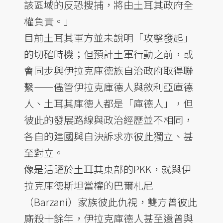
該區域的反恐搜捕，將由土耳其政府全
權負責。」
目前土耳其軍方並未說明「攻擊發起」
的切確時機；但預計土軍行動之前，或
會同步與伊拉克庫德族自治政府取得聯
繫——儘管伊拉克庫德人與敘利亞庫德
人、土耳其庫德人都是「庫德人」，但
彼此的發展路線與政治經歷並不相同，
各自的建國與自決訴求亦彼此獨立、甚
至對立。
像是活躍於土耳其東部的PKK，就與伊
拉克庫德斯坦當權的巴爾札尼
（Barzani）家族彼此仇視，雙方曾彼此
廝殺十餘年，伊拉克庫德人甚至還曾與