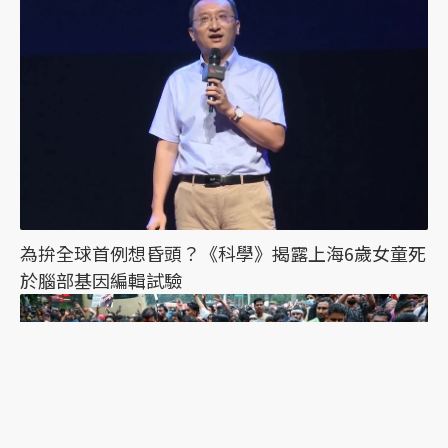
為拚全球首例想昏頭？《科學》揭露上海6歲女童死
於腦部基因編輯試驗