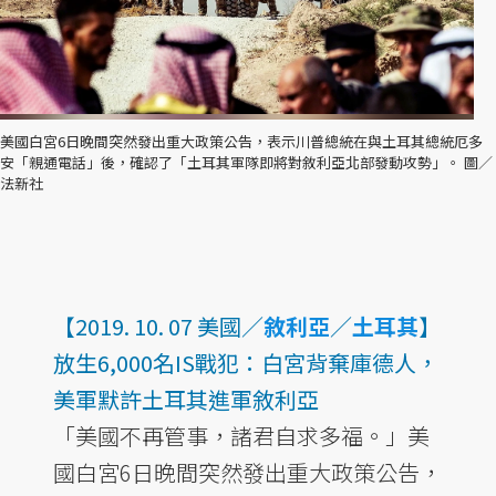
美國白宮6日晚間突然發出重大政策公告，表示川普總統在與土耳其總統厄多
安「親通電話」後，確認了「土耳其軍隊即將對敘利亞北部發動攻勢」。 圖／
法新社
【2019. 10. 07 美國／
敘利亞
／
土耳其
】
放生6,000名IS戰犯：白宮背棄庫德人，
美軍默許土耳其進軍敘利亞
「美國不再管事，諸君自求多福。」美
國白宮6日晚間突然發出重大政策公告，