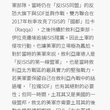
軍部隊，當時仍在「反ISIS同盟」的反
恐大旗下與SDF並肩作戰，雙方聯合在
2017年秋季攻克了ISIS的「國都」拉卡
（Raqqa），之後持續於敘利亞東部、
伊拉克邊境追捕ISIS殘黨。因此土軍的
侵攻行動，也讓美軍的立場極為尷尬。
對於當時的美軍來說，敘利亞庫德人是
「反ISIS的第一線盟軍」，也是當時敘
利亞北方戰區的最具實力的堅強戰力，
若美軍要保留自己在敘利亞內戰中的話
語權，「拉攏SDF」也有其絕對的必要
性；但同一時間，土耳其又是美國的一
級盟邦，敘北的美軍亦需要土耳其的後