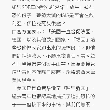
如果SDF真的照先前承諾「放生」這些
恐怖份子，聲勢大減的ISIS是否會在敘
利亞、伊拉克死灰復燃？
白宮方面表示：「美國一直督促法國、
德國、以及其他歐洲國家，『領回』這
些從他們國家跑出來的恐怖份子，但他
們卻拒絕收人、不願承擔責任。美國並
不打算接過這個燙手山芋，因為要接管
這些審判不僅曠日廢時、還將浪費大筆
美國稅金。」
「美國已經負責擊潰了『哈里發國』，
過去兩年也很認真地捕抓了這批恐怖份
子——但接下來的事情，與我們無關，