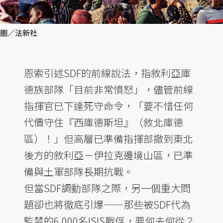
圖／法新社
恩索引述SDF的前線說法，指敘利亞庫
德族部隊「目前非常憤怒」，儘管前線
指揮官已下達死守命令，「要不惜任何
代價守住『西庫德斯坦』（敘北庫德
區）！」但高層已準備指揮部撤到東北
後方的敘利亞－伊拉克邊境山區，已準
備與土軍部隊長期抗戰。
但當SDF調動部隊之際，另一個重大問
題卻也將徹底引爆——那些被SDF代為
監禁的6,000名ISIS戰俘，要何去何從？