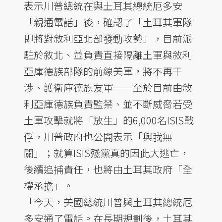
表示川普總統在與土耳其總統厄多安
「親通電話」後，確認了「土耳其軍隊
即將對敘利亞北部發動攻勢」，目前派
駐於敘北、並負責直接隔離土軍與敘利
亞庫德族部隊的前線美軍，將不再干
涉、護衛庫德族友軍——至於目前由敘
利亞庫德族負責監禁、並不斷威脅若受
土軍攻擊就將「放生」的6,000名ISIS戰
俘，川普政府也公開表示「與我無
關」；就算ISIS殘黨真的因此大逃亡，
後續追捕責任，也將由土耳其政府「全
權承擔」。
「今天，美國總統川普與土耳其總統厄
多安通了電話。在長期規劃後，土耳其