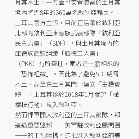
耳其本土，一方面也安置滯留於土耳其
境內將近8年的360萬名敘利亞難民。
土耳其官方主張，目前正活躍於敘利亞
北部的敘利亞庫德族武裝部隊「敘利亞
民主力量」（SDF），與土耳其境內的
庫德族武裝組織「庫德工人黨」
（PKK）有所牽扯，兩者是一脈相承的
「恐怖組織」。因此為了避免SDF威脅
本土、甚至在土耳其門口建立「主權實
體」，土耳其遂於2018年1月發起「橄
欖枝行動」攻入敘利亞。
然而揮軍開入敘利亞的土耳其部隊，卻
遭遇重要盟邦——美軍駐敘利亞顧問團
——的干預阻擋。這批深入敘利亞的美