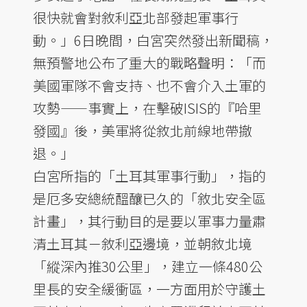
很快就會對敘利亞北部發起軍事行
動。」6日晚間，白宮突然發出新聞稿，
無預警地公布了重大的戰略聲明：「而
美國軍隊不會支持、也不會介入土軍的
攻勢——事實上，在擊破ISIS的『哈里
發國』後，美軍將從敘北前線地帶撤
退。」
白宮所指的「土耳其軍事行動」，指的
是厄多安總統醞釀已久的「敘北安全區
計畫」，其行動目的是要以軍事力量肅
清土耳其－敘利亞邊境，並朝敘北境
「縱深內推30公里」，建立一條480公
里長的安全緩衝區，一方面用於守護土