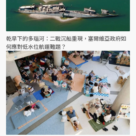
乾旱下的多瑙河：二戰沉船重現，塞爾維亞政府如
何應對低水位航運難題？