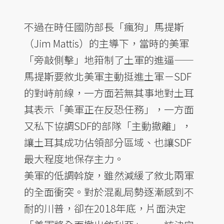
不過在時任國防部長「瘋狗」馬提斯
（Jim Mattis）的主導下，當時的美軍
「旁敲側擊」地箝制了土軍的進逼——
馬提斯要敘北美軍主動挺進土軍－SDF
的對峙前線，一方面若無其事地對土耳
其表示「美軍正在反恐任務」，一方面
又私下協調SDF的部隊「主動撤離」，
讓土耳其成功佔領部分區域、也讓SDF
最大程度地保存主力。
美軍的低調斡旋，雖然減緩了敘北兩軍
的全面衝突。對於混亂局勢逐漸感到不
耐的川普，卻在2018年底，片面決定