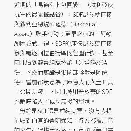
近期的「易德利卜包圍戰」（敘利亞反
抗軍的最後據點省），SDF部隊就直接
與敘利亞總統阿薩德（Bashar al-
Assad）聯手行動；更早之前的「阿勒
頗圍城戰」裡，SDF的庫德部隊更直接
參與驅逐阿拉伯街區的包圍行動，甚至
因此遭到觀察組織控訴「涉嫌種族清
洗」。然而無論是俄國部隊還是阿薩
德，當前都無意為了庫德人而與土耳其
「公開決戰」，因此被川普放棄的SDF
也瞬時陷入了孤立無援的絕境。
「無論是SDF還是前線美軍，沒有人提
前收到白宮的聲明通知，各方都被川普
的公告打得措手不及。」英國《每日電