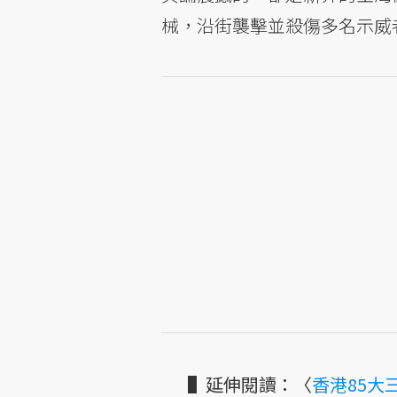
械，沿街襲擊並殺傷多名示威
▌延伸閱讀：〈
香港85