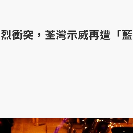
激烈衝突，荃灣示威再遭「