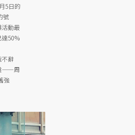
月5日的
的號
與活動最
達50%
娥不辭
盤——周
舊強