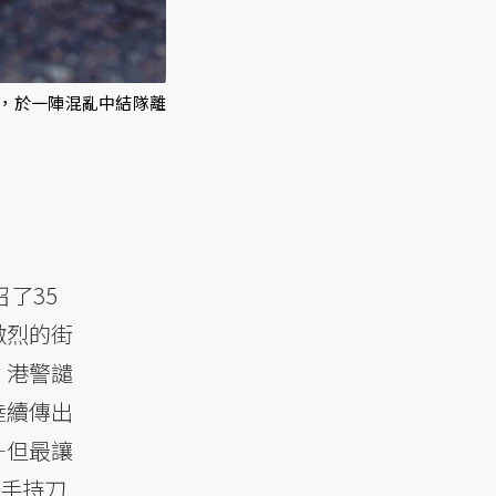
後，於一陣混亂中結隊離
了35
激烈的街
、港警譴
陸續傳出
—但最讓
士手持刀