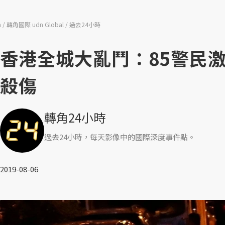
n
轉角國際 udn Global
過去24小時
香港全城大亂鬥：85警民
殺傷
轉角24小時
過去24小時，每天影像中的國際深度事件點。
2019-08-06