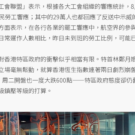
工會聯盟」表示，根據各大工會組織的響應統計，8
市民勞工響應；其中的29萬人也都回應了反送中示威
方面表示，在各行各業的罷工響應中，航空界的參
日常運作人數相比，昨日未到班的勞工比例，可能已
對香港特區政府的衝擊似乎相當有限。特首林鄭月
立場毫無鬆動，就算香港恆生指數連著兩日劇烈崩
；周二開盤也一度大跌600點——特區政府態度卻仍
級鎮壓等級的打算。