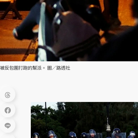
被反包圍打跑的幫派。 圖／路透社