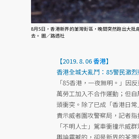
8月5日，香港新界的荃灣街區，晚間突然跑出大批身
去。 圖／路透社
【2019. 8. 06
香港
】
香港全城大亂鬥：85警民激
「85香港，一夜無明。」因反
萬勞工加入不合作運動；但自
頭衝突。除了已成「香港日常
責示威者圍攻警察局，記者指
「不明人士」駕車衝撞示威群
輿論震撼的，卻是新界的荃灣街