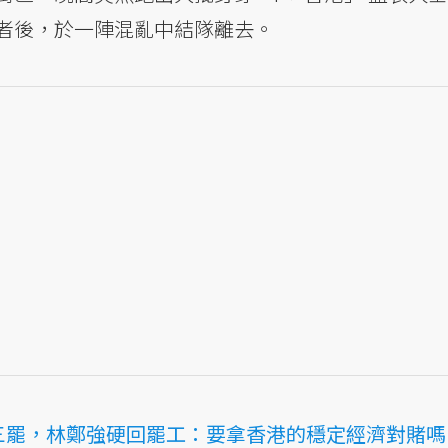
者後，於一陣混亂中結隊離去。
大三罷，林鄭強硬回罷工：要拿香港的穩定經濟對賭嗎