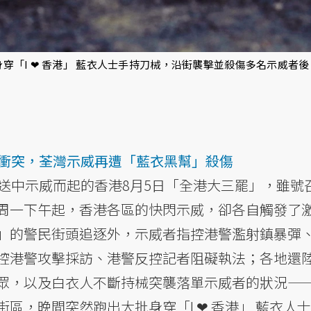
穿「I ❤ 香港」 藍衣人士手持刀械，沿街襲擊並殺傷多名示威者
烈衝突，荃灣示威再遭「藍衣黑幫」殺傷
送中示威而起的香港8月5日「全港大三罷」，雖號召
周一下午起，香港各區的快閃示威，卻各自觸發了
」的警民街頭追逐外，示威者指控港警濫射鎮暴彈
控港警攻擊採訪、港警反控記者阻礙執法；各地還
眾，以及白衣人不斷持械突襲落單示威者的狀況—
區，晚間突然跑出大批身穿「I ❤ 香港」 藍衣人