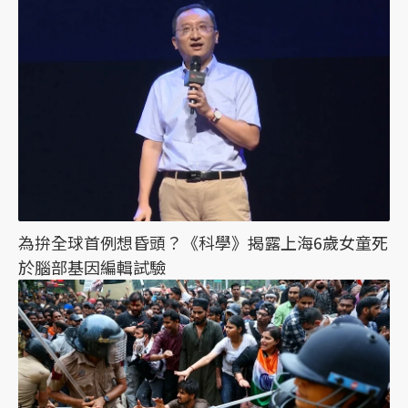
為拚全球首例想昏頭？《科學》揭露上海6歲女童死
於腦部基因編輯試驗