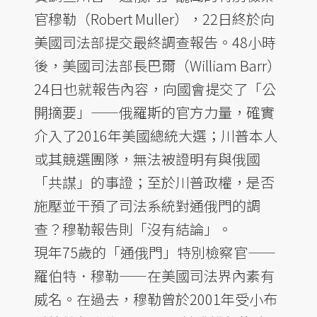
官穆勒（Robert Muller），22日終於向
美國司法部提交最終調查報告。48小時
後，美國司法部長巴爾（William Barr）
24日也就報告內容，向國會提交了「公
開摘要」——俄羅斯的官方力量，確實
介入了2016年美國總統大選；川普本人
或其競選團隊，無法被證明有與俄國
「共謀」的事證；至於川普政權，是否
施壓並干預了司法系統對通俄門的調
查？穆勒報告則「沒有結論」。
現年75歲的「通俄門」特別檢察官——
羅伯特．穆勒——在美國司法界內素有
威名。在過去，穆勒曾於2001年受小布