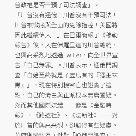
普政權是否干預了司法調查」。
「川普沒有通俄！川普沒有干預司法！
川普被徹底與全面的免除指控！美國將
因此繼續偉大！」在巴爾簡報了《穆勒
報告》後，人在佛羅里達的川普總統，
也興高采烈地透過Twitter，向全世界宣
告「自己無罪」。川普表示，通俄門調
查「自始至終就是子虛烏有的『獵巫抹
黑』」，現在特別檢察官也證實了這
點，自己的清白與正派根本無庸置疑。
然而其他國際媒體——像是《金融時
報》、《路透社》、《法新社》——對
於川普的興高采烈，卻顯得有些疑慮。
華府輿論認為，針對「通俄門調查」，