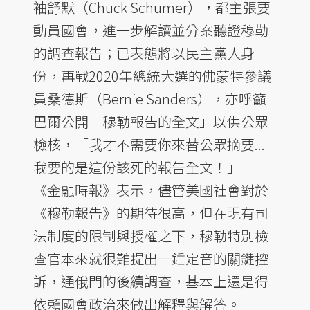
袖舒默（Chuck Schumer），都主張要
動員國會，進一步解讀並分案聽證穆勒
的調查報告；已表態將以民主黨人身
份，再戰2020年總統大選的佛蒙特參議
員桑德斯（Bernie Sanders），亦呼籲
巴爾公開「穆勒報告的全文」以供公眾
檢核，「我才不需要你來替公眾摘要...
我要的是這份該死的報告全文！」
《金融時報》表示，儘管美國社會對於
《穆勒報告》的期待很高，但在現有司
法制度的限制與授權之下，穆勒特別檢
查官本來就很難提出一錘定音的關鍵控
訴，通俄門的後續調查，基本上還是得
依賴國會政治來做出解釋與解答。