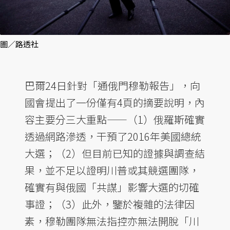
圖／路透社
巴爾24日針對「通俄門穆勒報告」，向
國會提出了一份僅有4頁的摘要說明，內
容主要分三大重點——（1）俄羅斯確實
透過網路滲透，干預了2016年美國總統
大選；（2）但目前已知的證據與調查結
果，並不足以證明川普或其競選團隊，
確實有與俄國「共謀」影響大選的切確
事證；（3）此外，鑒於複雜的法律因
素，穆勒團隊無法指控亦無法開脫「川