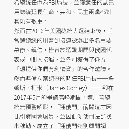
希總統任命為FBI局長，並獲繼任的歐巴
馬總統延長任命，共和、民主兩黨都對
其頗有敬重。
然而在2016年美國總統大選結束後，甫
當選總統的川普卻接連被爆出多名重要
幕僚、親信，皆曾於選戰期間與俄國代
表或中間人接觸，並各別獲得了俄方
「想提供你們有利情資」的合作邀請。
然而準備立案調查的時任FBI局長——詹
姆斯．柯米（James Comey）——卻在
2017年5月的爭議高峰期間，遭川普總
統無預警解職，「通俄門」醜聞這才因
此引發國會風暴，並因此促使司法部找
來穆勒、成立了「通俄門特別顧問調