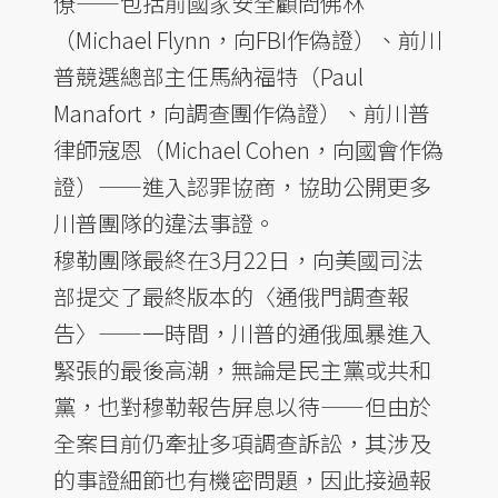
僚——包括前國家安全顧問佛林
（Michael Flynn，向FBI作偽證）、前川
普競選總部主任馬納福特（Paul
Manafort，向調查團作偽證）、前川普
律師寇恩（Michael Cohen，向國會作偽
證）——進入認罪協商，協助公開更多
川普團隊的違法事證。
穆勒團隊最終在3月22日，向美國司法
部提交了最終版本的〈通俄門調查報
告〉——一時間，川普的通俄風暴進入
緊張的最後高潮，無論是民主黨或共和
黨，也對穆勒報告屏息以待——但由於
全案目前仍牽扯多項調查訴訟，其涉及
的事證細節也有機密問題，因此接過報