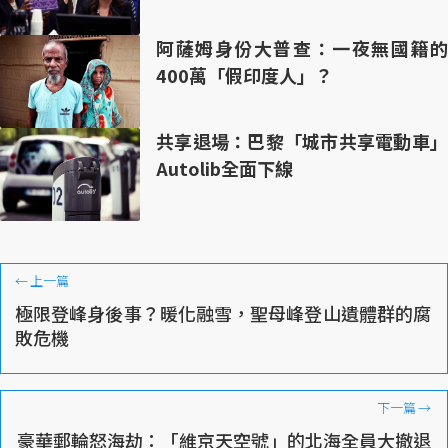
阿薩姆身份大普查：一夜無國籍的
400萬「假印度人」？
共享退場：巴黎「城市共享電動車」
Autolib全面下線
←
上一篇
極限登峰身後事？暖化融雪，聖母峰登山遺體群的腐
敗危機
下一篇
→
豪華郵輪怒海劫：「維京天空號」的北海全員大撤退