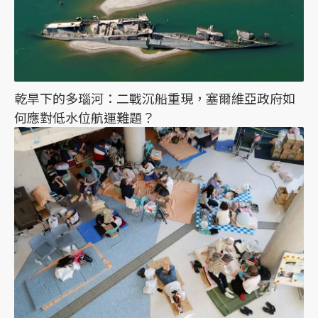
乾旱下的多瑙河：二戰沉船重現，塞爾維亞政府如
何應對低水位航運難題？