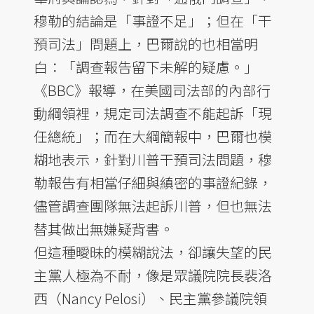
穆勒的結論是「事證不足」；但在「干
預司法」問題上，巴爾說的也相當明
白：「調查報告留下未解的疑慮。」
《BBC》報導，在美國司法部的內部行
動綱領裡，規定司法調查不能起訴「現
任總統」；而在大綱簡報中，巴爾也模
糊地表示，針對川普干預司法問題，穆
勒報告有相當仔細與縝密的事證紀錄，
儘管調查團隊無法起訴川普，但也無法
替其做出無嫌疑背書。
但這種曖昧的模糊說法，卻讓失望的民
主黨人極為不耐，像是眾議院院長裴洛
西（Nancy Pelosi）、民主黨參議院領