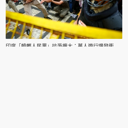
印度「蟑螂人民黨」抗爭擴大：萬人遊行爆發衝
突，絕食抗議者被帶走點燃眾怒