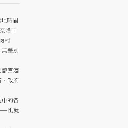
當地時間
入奈洛市
度假村
「無差別
於都喜酒
行、政府
區中的各
——也就