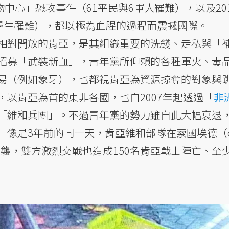
物中心」恐攻事件（61平民與6軍人罹難），以及201
名學生罹難），都以極為血腥的過程而震撼國際。
相對開放的肯亞，是其組織重要的洗錢、走私與「
招募「武裝新血」，青年黨所仰賴的各種軍火、毒
易（例如象牙），也都視肯亞為資源掠奪的對象與
以肯亞為首的東非各國，也自2007年起透過「
非
「維和兵團」。不過青年黨的勢力雖自此大幅衰退
—像是3年前的同一天，肯亞維和部隊在索國埃德（e
突襲，雙方激烈交戰也造成150名肯亞戰士陣亡、至少