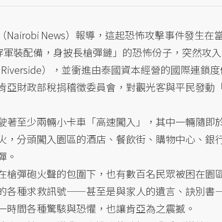
airobi News）報導，這起恐怖攻擊事件發生在
身穿軍裝配備，身披長槍彈鏈」的恐怖份子，突然攻
 Riverside），並衝進由泰國資本經營的國際連鎖
肯亞財政部稅捐稽徵委員會，對觀光客與平民發動
駛著至少兩輛小卡車「高速闖入」，其中一輛隨即
火，分頭闖入園區的酒店、餐飲街、購物中心、銀
彈。
在槍彈砲火聲的包圍下，也有數百名民眾被困在園
的各種求救訊號——甚至是與家人的遺言、訣別書
一時間各種驚駭與恐懼，也讓肯亞為之震撼。