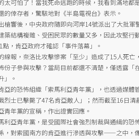
的太可怕了！當我死命逃跑的時候，我看到滿地都
還的倖存者，驚駭地對《半島電視台》表示。
出槍響後，中央政府隨即向河岸14號派出了大批軍
建築結構複雜、受困民眾的數量又多，因此攻堅行
11點，肯亞政府才確認「事件落幕」。
的線報，奈洛比攻擊慘案「至少」造成了15人死亡
怖份子參與攻擊？當局目前都還不清楚，僅透露「
升」。
肯亞的恐怖組織「索馬利亞青年黨」，也透過媒體
戰烈士已擊斃了47名肯亞敵人」；然而截至16日清
亞青年黨的宣稱，作出證實回應。
馬利亞青年黨，是受國際社會強烈制裁與通緝的恐
係，對索國南方的肯亞進行滲透與攻擊——之中，