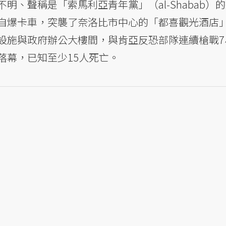
明、聲稱是「索馬利亞青年黨」（al-Shabab）
自爆卡車，突襲了奈洛比市中心的「都喜觀光酒店
，並在酒店設施與政府辦公大樓間，與肯亞反恐部隊連續槍戰
落幕，已知至少15人死亡。