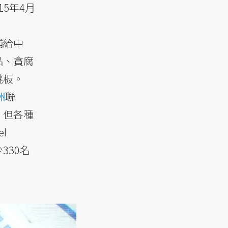
5年4月
補給中
品、貪腐
跳板。
洲
聯
，但各種
l
330名