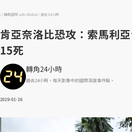
n
轉角國際 udn Global
過去24小時
肯亞奈洛比恐攻：索馬利亞
15死
轉角24小時
過去24小時，每天影像中的國際深度事件點。
2019-01-16