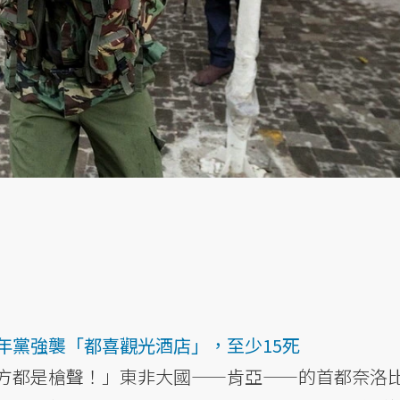
年黨強襲「都喜觀光酒店」，至少15死
方都是槍聲！」東非大國——肯亞——的首都奈洛比