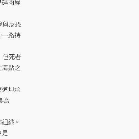
是碎肉屍
警與反恐
動一路持
，但死者
在清點之
管道坦承
晨為
怖組織。
像是