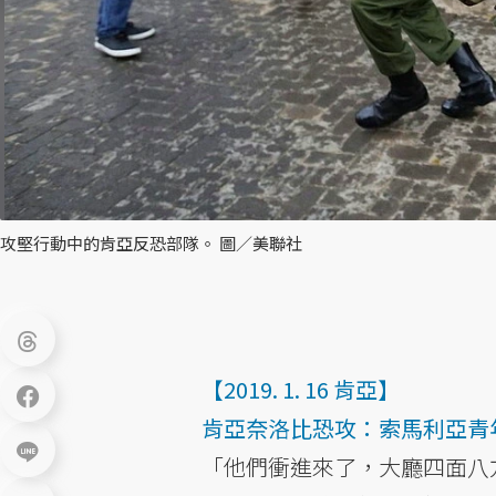
攻堅行動中的肯亞反恐部隊。 圖／美聯社
【2019. 1. 16 肯亞】
肯亞奈洛比恐攻：索馬利亞青
「他們衝進來了，大廳四面八