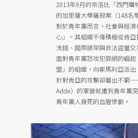
2013年9月的奈洛比「西門購
的加里薩大學屠殺案（148
對於青年黨而言，社會與經濟
心」。其組織不僅積極從肯亞
洗錢、國際綁架與非法盜獵交
面對青年黨恐攻犯罪網的崛起，
盟」的組織，向索馬利亞派出
針對肯亞的攻擊卻層出不窮—
Adde）的軍營就遭到青年黨
青年黨人身死的血腥慘劇。