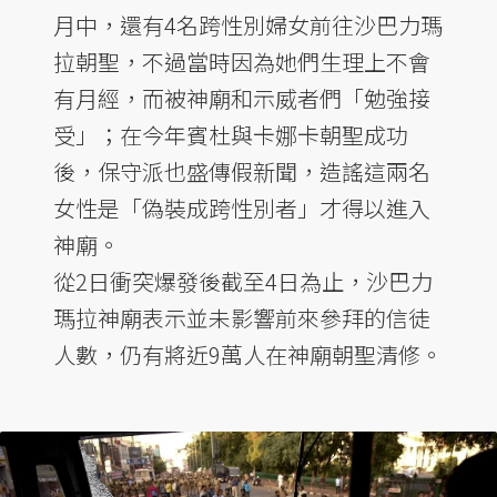
月中，還有4名跨性別婦女前往沙巴力瑪
拉朝聖，不過當時因為她們生理上不會
有月經，而被神廟和示威者們「勉強接
受」；在今年賓杜與卡娜卡朝聖成功
後，保守派也盛傳假新聞，造謠這兩名
女性是「偽裝成跨性別者」才得以進入
神廟。
從2日衝突爆發後截至4日為止，沙巴力
瑪拉神廟表示並未影響前來參拜的信徒
人數，仍有將近9萬人在神廟朝聖清修。