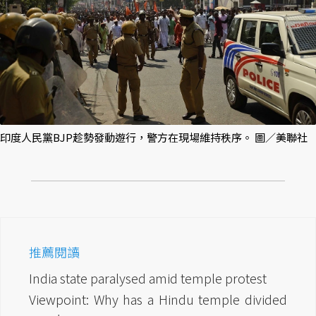
印度人民黨BJP趁勢發動遊行，警方在現場維持秩序。 圖／美聯社
推薦閱讀
India state paralysed amid temple protest
Viewpoint: Why has a Hindu temple divided