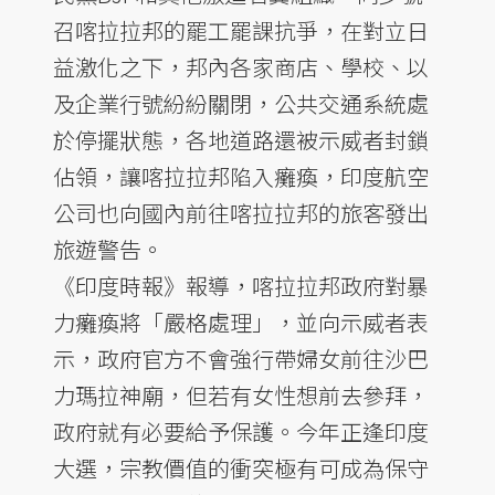
召喀拉拉邦的罷工罷課抗爭，在對立日
益激化之下，邦內各家商店、學校、以
及企業行號紛紛關閉，公共交通系統處
於停擺狀態，各地道路還被示威者封鎖
佔領，讓喀拉拉邦陷入癱瘓，印度航空
公司也向國內前往喀拉拉邦的旅客發出
旅遊警告。
《印度時報》報導，喀拉拉邦政府對暴
力癱瘓將「嚴格處理」，並向示威者表
示，政府官方不會強行帶婦女前往沙巴
力瑪拉神廟，但若有女性想前去參拜，
政府就有必要給予保護。今年正逢印度
大選，宗教價值的衝突極有可成為保守