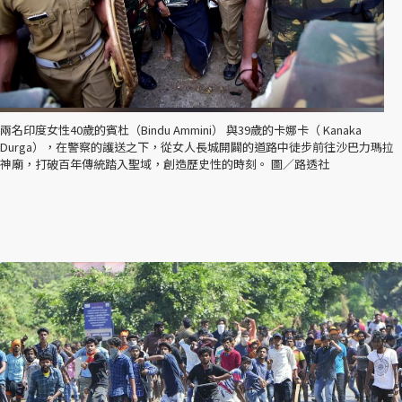
兩名印度女性40歲的賓杜（Bindu Ammini） 與39歲的卡娜卡（ Kanaka
Durga），在警察的護送之下，從女人長城開闢的道路中徒步前往沙巴力瑪拉
神廟，打破百年傳統踏入聖域，創造歷史性的時刻。 圖／路透社