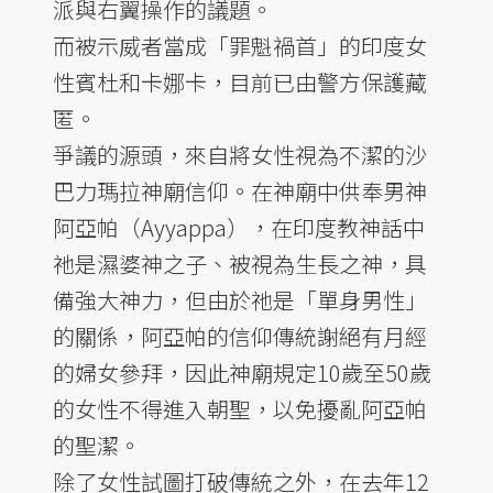
派與右翼操作的議題。
而被示威者當成「罪魁禍首」的印度女
性賓杜和卡娜卡，目前已由警方保護藏
匿。
爭議的源頭，來自將女性視為不潔的沙
巴力瑪拉神廟信仰。在神廟中供奉男神
阿亞帕（Ayyappa），在印度教神話中
祂是濕婆神之子、被視為生長之神，具
備強大神力，但由於祂是「單身男性」
的關係，阿亞帕的信仰傳統謝絕有月經
的婦女參拜，因此神廟規定10歲至50歲
的女性不得進入朝聖，以免擾亂阿亞帕
的聖潔。
除了女性試圖打破傳統之外，在去年12