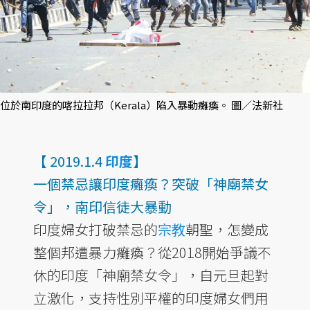
位於南印度的喀拉拉邦（Kerala）陷入暴動癱瘓。 圖／法新社
【 2019.1.4
印度
】
一個禁忌讓印度癱瘓？突破「神廟禁女
令」，南印信徒大暴動
印度婦女打破禁忌的
宗教
朝聖，怎變成
整個邦遭暴力癱瘓？從2018開始爭議不
休的印度「神廟禁女令」，自元旦起對
立激化，支持性別平權的印度婦女們用