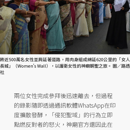
將近500萬名女性並肩延著道路，用肉身組成綿延620公里的「女人
長城」（Women's Wall），以護衛女性的神廟朝聖之旅。 圖／路透
社
兩位女性完成參拜後迅速離去，但過程
的錄影隨即透過通訊軟體WhatsApp在印
度擴散發酵，「侵犯聖域」的行為立即
點燃反對者的怒火，神廟官方還因此在