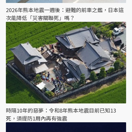
2026年熊本地震一週後：避難的前車之鑑，日本這
次能降低「災害關聯死」嗎？
時隔10年的惡夢：令和8年熊本地震目前已知13
死，須提防1周內再有強震