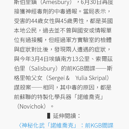
斯伯里鎮（Amesbury），6月30日再度
接獲神經毒劑的中毒通報。當局表示，
受害的44歲女性與45歲男性，都是英國
本地公民，過去並不曾與國安或情報單
位有過接觸，但經過軍方實驗室的檢體
與症狀對比後，發現兩人遭遇的症狀，
與今年3月4日埃鎮南方13公里、索爾茲
伯里（Salisbury）的前KGB間諜——斯
格里帕父女（Sergei & Yulia Skripal）
謀殺案——相同，其中毒的原因，都是
前蘇聯的特製化學兵器「諾維喬克」
（Novichok）。
▌延伸閱讀：
〈神秘化武「諾維喬克」：前KGB間諜