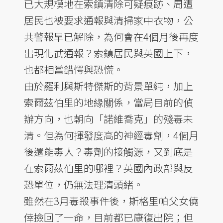
已大規模地在索鎮清除可疑痕跡、周遭
居民也被要求通報與清掃家中衣物，公
共警報早已解除，為何會在4個月後再度
出現化武通報？索鎮居民與英國上下，
也都相當錯愕與恐慌。
由於羅利與斯特傑斯的背景單純，加上
索爾茲伯里的地緣關係，當局目前的偵
辦方向，也朝向「諾維喬克」的殘毒未
清。但為何揮發度高的神經毒劑，4個月
後還能毒人？毒劑的接觸源，又到底是
在索爾茲伯里的哪裡？英國內政部與反
恐單位，仍無法理清頭緒。
雖然在3月毒殺事件後，斯格里帕父女僥
倖撿回了一命，目前都已康復出院；但