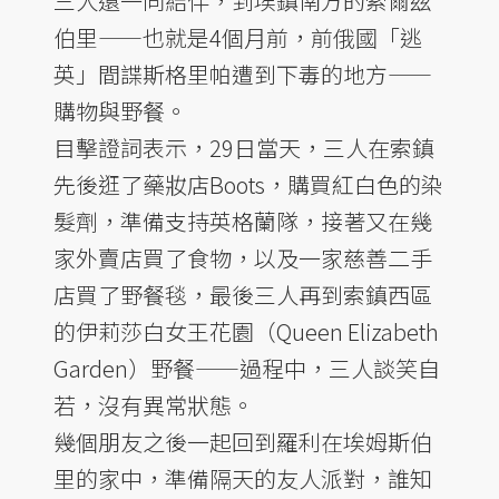
三人還一同結伴，到埃鎮南方的索爾茲
伯里——也就是4個月前，前俄國「逃
英」間諜斯格里帕遭到下毒的地方——
購物與野餐。
目擊證詞表示，29日當天，三人在索鎮
先後逛了藥妝店Boots，購買紅白色的染
髮劑，準備支持英格蘭隊，接著又在幾
家外賣店買了食物，以及一家慈善二手
店買了野餐毯，最後三人再到索鎮西區
的伊莉莎白女王花園（Queen Elizabeth
Garden）野餐——過程中，三人談笑自
若，沒有異常狀態。
幾個朋友之後一起回到羅利在埃姆斯伯
里的家中，準備隔天的友人派對，誰知