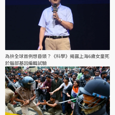
為拚全球首例想昏頭？《科學》揭露上海6歲女童死
於腦部基因編輯試驗