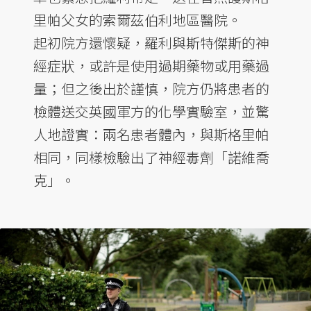
里帕父女的索爾茲伯利地區醫院。
起初院方還懷疑，羅利與斯特傑斯的神
經症狀，或許是使用過期藥物或用藥過
量；但之後出於謹慎，院方仍將患者的
檢體送交英國軍方的化學實驗室，並驚
人地證實：兩名患者體內，與斯格里帕
相同，同樣檢驗出了神經毒劑「諾維喬
克」。