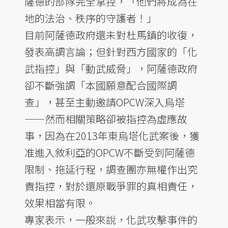
薩德的部隊完全掌控，「他們將成為在
地的法治、秩序的守護者！」
目前阿薩德政府還未對杜馬鎮的收復，
發表高調言論；但針對西方國家的「化
武指控」與「動武威脅」，阿薩德政府
卻不斷強調「本國願意配合國際調
查」，甚至主動邀請OPCW深入烏塔
——然而相關策略卻被指控為虛應故
事，因為在2013年東烏塔化武案後，獲
准進入敘利亞的OPCW不斷受到阿薩德
限制、拖延行程，調查團亦無權作出究
責指控，對於還原戰爭罪的真相責任，
效果相當有限。
專家表示，一般來說，化武攻擊事件的