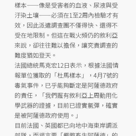
樣本——像是受害者的血液、尿液與受
汙染土壤——必須在1至2周內檢驗才有
效，因此派遣調查團不僅得快、還得不
受在地限制。但這在戰火頻仍的敘利亞
來說，卻往往難以擔保，讓究責調查的
難度猶如登天。
法國總統馬克宏12日表示，根據法國情
報單位獲取的「杜馬樣本」，4月7號的
毒氣事件，已乎能夠斷定是阿薩德政府
的責任，「我們握有敘利亞上周動用化
學武器的證據，目前已證實氯彈，確實
是被阿薩德政府使用。」
目前法國、英國都已向地中海東岸調派
部隊，而揚言要「嚴懲畜生阿薩德」的