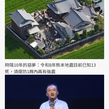
時隔10年的惡夢：令和8年熊本地震目前已知13
死，須提防1周內再有強震