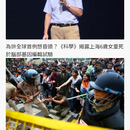
為拚全球首例想昏頭？《科學》揭露上海6歲女童死
於腦部基因編輯試驗