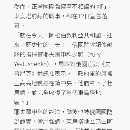
然而，正當國際強權互不相讓的同時，
東烏塔前線的戰事，卻在12日宣告落
幕。
「就在今天，阿拉伯敘利亞共和國，迎
來了歷史性的一天！」俄國駐敘調停部
隊的指揮官耶夫圖申科少將（Yury
Yevtushenko），周四對俄國官媒《史
普尼克》通訊社表示，「政府軍的旗幟
正高高地飄揚在鎮中央，他們拿下了杜
馬鎮、並完全收復了整個東烏塔地
區。」
耶夫圖申科的說法，隨後也被俄國國防
部證實，當局強調，東烏塔地區已由阿