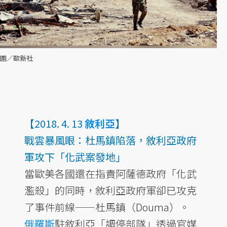
圖／歐新社
【2018. 4. 13
敘利亞
】
戰雲暴風眼：杜馬鎮陷落，敘利亞政府
軍攻下「化武案發地」
當歐美各國還在指責阿薩德政府「化武
濫殺」的同時，敘利亞政府軍卻已攻克
了事件前線——杜馬鎮（Douma）。
俄羅斯
駐敘利亞「調停部隊」透過官媒