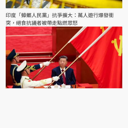
印度「蟑螂人民黨」抗爭擴大：萬人遊行爆發衝
突，絕食抗議者被帶走點燃眾怒
習近平誤判的可能？《紐時》專訪陸克文：2028年
是台海「最危險的一年」