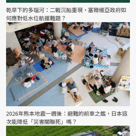
乾旱下的多瑙河：二戰沉船重現，塞爾維亞政府如
何應對低水位航運難題？
2026年熊本地震一週後：避難的前車之鑑，日本這
次能降低「災害關聯死」嗎？