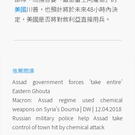
美國
川普，也預計將於未來48小時內決
定，美國是否將對敘利亞直接用兵。
推薦閱讀
Assad government forces 'take entire'
Eastern Ghouta
Macron: Assad regime used chemical
weapons on Syria's Douma | DW | 12.04.2018
Russian military police help Assad take
control of town hit by chemical attack