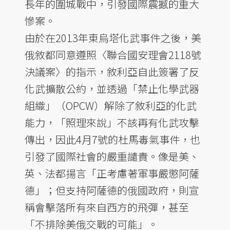
長年的圍城戰中，引發國際震撼的重大
慘案。
由於在2013年東烏塔化武事件之後，美
俄敘都同意遵照〈聯合國安理會2118號
決議案〉的指示，敘利亞自此簽署了反
化武擴散公約，並透過「禁止化學武器
組織」（OPCW）解除了敘利亞的化武
能力，「照理來說」不該再有化武攻擊
傳出，因此4月7號的杜馬毒氣事件，也
引發了國際社會的嚴重譴責。像是美、
英、法都揚言「正考慮著軍事嚴懲阿薩
德」；但支持阿薩德的俄國政府，則宣
稱會擊落所有來自西方的飛彈，甚至
「不排除美俄交戰的可能」。