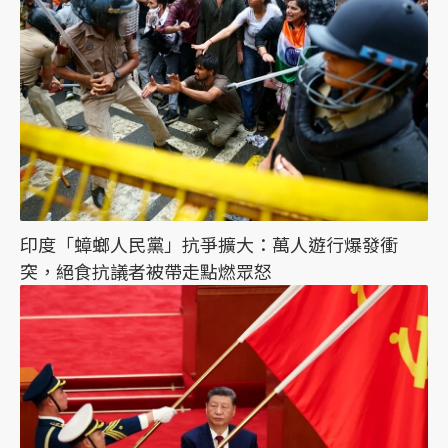
印度「蟑螂人民黨」抗爭擴大：萬人遊行爆發衝
突，絕食抗議者被帶走點燃眾怒