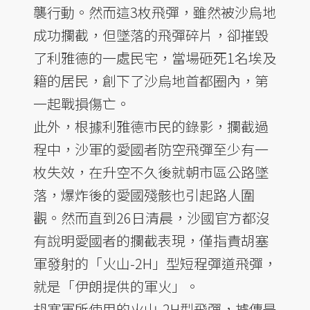
襲行動。然而這3枚飛彈，雖然被沙烏地
成功攔截，但墜落的飛彈碎片，卻摧毀
了利雅德的一處民宅，當場砸死1名埃及
籍的居民，創下了沙烏地首都圈內，第
一起戰損傷亡。
此外，根據利雅德市民的錄影，攔截過
程中，沙軍的愛國者防空飛彈至少有一
枚失效，在升空不久後就朝市區公路墜
落，爆炸後的愛國殘骸也引起路人圍
觀。然而直到26日清晨，沙國官方都沒
有說明愛國者的攔截表現，僅指責胡塞
軍發射的「火山-2H」型短程彈道飛彈，
就是「伊朗提供的軍火」。
胡塞軍所使用的火山-2H型飛彈，據傳是