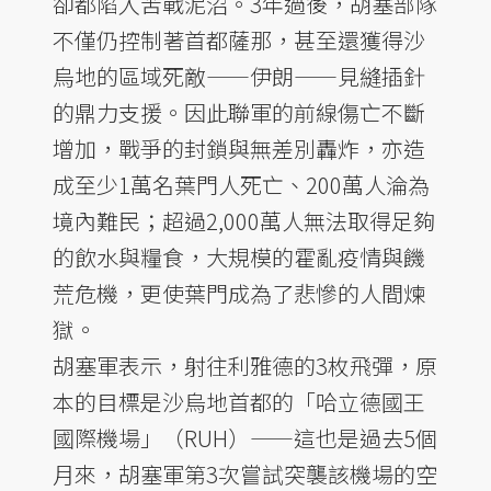
卻都陷入苦戰泥沼。3年過後，胡塞部隊
不僅仍控制著首都薩那，甚至還獲得沙
烏地的區域死敵——伊朗——見縫插針
的鼎力支援。因此聯軍的前線傷亡不斷
增加，戰爭的封鎖與無差別轟炸，亦造
成至少1萬名葉門人死亡、200萬人淪為
境內難民；超過2,000萬人無法取得足夠
的飲水與糧食，大規模的霍亂疫情與饑
荒危機，更使葉門成為了悲慘的人間煉
獄。
胡塞軍表示，射往利雅德的3枚飛彈，原
本的目標是沙烏地首都的「哈立德國王
國際機場」（RUH）——這也是過去5個
月來，胡塞軍第3次嘗試突襲該機場的空