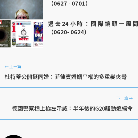
（0627 - 0701）
過去24小時：國際鏡頭一周間
（0620- 0624）
←
上一篇
杜特蒂公開挺同婚：菲律賓婚姻平權的多重髮夾彎
下一篇
→
德國警察槓上極左示威：半年後的G20騷動追緝令