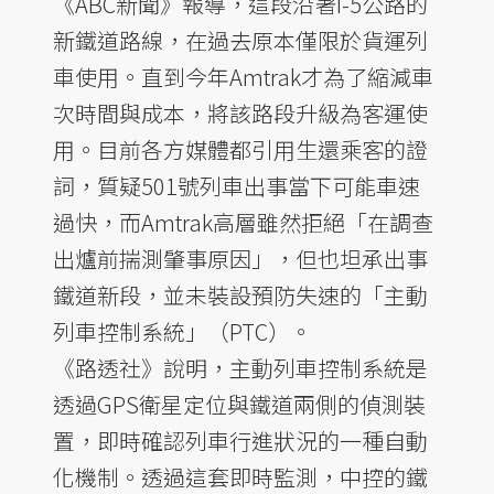
《ABC新聞》報導，這段沿著I-5公路的
新鐵道路線，在過去原本僅限於貨運列
車使用。直到今年Amtrak才為了縮減車
次時間與成本，將該路段升級為客運使
用。目前各方媒體都引用生還乘客的證
詞，質疑501號列車出事當下可能車速
過快，而Amtrak高層雖然拒絕「在調查
出爐前揣測肇事原因」，但也坦承出事
鐵道新段，並未裝設預防失速的「主動
列車控制系統」（PTC）。
《路透社》說明，主動列車控制系統是
透過GPS衛星定位與鐵道兩側的偵測裝
置，即時確認列車行進狀況的一種自動
化機制。透過這套即時監測，中控的鐵