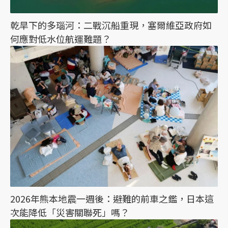
乾旱下的多瑙河：二戰沉船重現，塞爾維亞政府如
何應對低水位航運難題？
2026年熊本地震一週後：避難的前車之鑑，日本這
次能降低「災害關聯死」嗎？