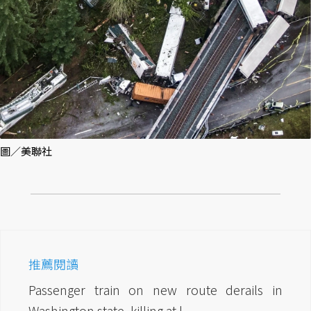
圖／美聯社
推薦閱讀
Passenger train on new route derails in
Washington state, killing at l