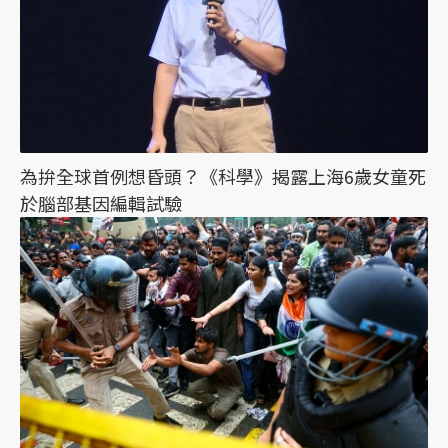
為拚全球首例想昏頭？《科學》揭露上海6歲女童死
於腦部基因編輯試驗