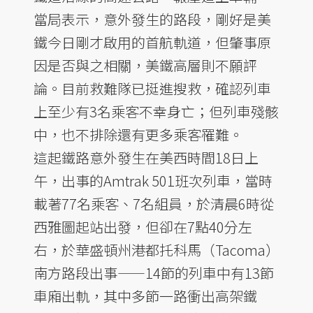
當局表示，意外發生的路段，剛好是美
鐵今日剛才啟用的首航軌道，但肇事原
因是否與之相關，美鐵高層則不願評
論。目前救難隊已挺進搜救，確認列車
上至少有3名乘客不幸身亡；但列車殘骸
中，也不排除還有更多乘客罹難。
這起鐵路意外發生在美西時間18日上
午，出事的Amtrak 501班次列車，當時
載著77名乘客、7名組員，於清晨6時從
西雅圖起站出發，但卻在7點40分左
右，於華盛頓州港都托科馬（Tacoma）
南方路段出事——14節的列車中有13節
車廂出軌，其中多節一路衝出高架鐵