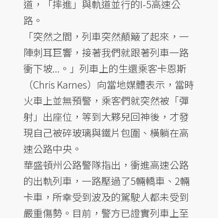
道，「摔進」與軌道並行的I-5高速公
路。
「突然之間，列車突然顛簸了起來，一
陣刺耳巨響，接著我們就跟著列車一路
衝下坡...。」列車上的生還乘客卡恩斯
（Chris Karnes）向當地媒體表示，當時
火車上並無預警，乘客們就突然被「彈
射」出座位，等到大夥兒回神後，才發
現自己被碎玻璃與鐵片包圍、橫躺在高
速公路中央。
華盛頓州公路警隊指出，衝進高速公路
的出軌列車，一路壓過了5輛轎車、2輛
卡車，所幸受到波及的駕駛人都未受到
嚴重傷勢。目前，警方已證實列車上至