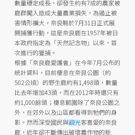
數量穩定成長，卻發生約有7成的農家被
鹿群闖入造成大量農業損失，為遏止被
害情形擴大，奈良縣於7月31日正式展
開捕獲行動，這是奈良鹿在1957年被日
本政府指定為「天然記念物」以來，首
次進行的獵捕。
根據「奈良鹿愛護會」在今年7月公布的
統計資料，目前棲息在奈良公園（約
502公頃）的野生鹿約有1,498頭，數量
比去年增加43頭，而在2012年時還只有
約1,000餘頭；棲息範圍除了奈良公園之
外，在郊外以及山區都看得到牠們的身
影。然而深受國民與
觀光
客喜愛的奈良
鹿，近年卻不斷傳出破壞農作物的新