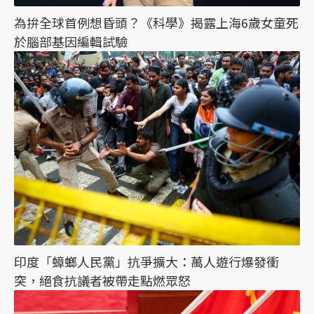
為拚全球首例想昏頭？《科學》揭露上海6歲女童死
於腦部基因編輯試驗
印度「蟑螂人民黨」抗爭擴大：萬人遊行爆發衝
突，絕食抗議者被帶走點燃眾怒