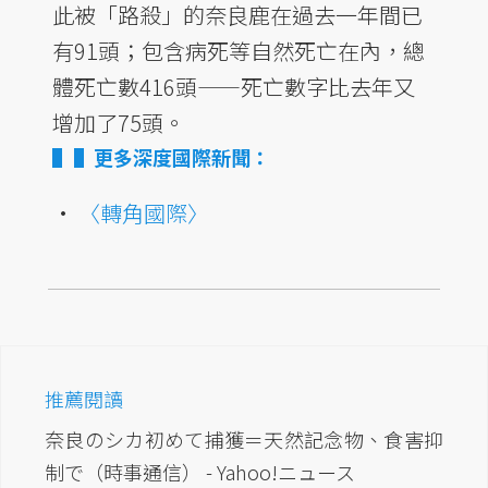
此被「路殺」的奈良鹿在過去一年間已
有91頭；包含病死等自然死亡在內，總
體死亡數416頭——死亡數字比去年又
增加了75頭。
▌更多深度國際新聞：
•
〈轉角國際〉
推薦閱讀
奈良のシカ初めて捕獲＝天然記念物、食害抑
制で（時事通信） - Yahoo!ニュース