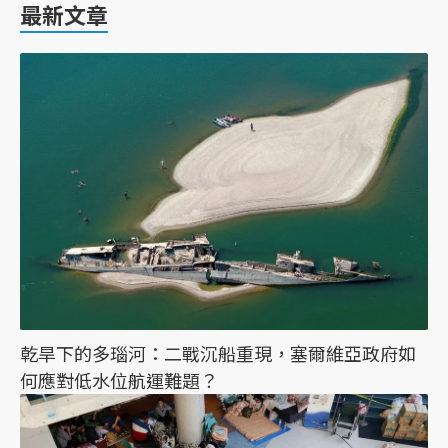
最新文章
乾旱下的多瑙河：二戰沉船重現，塞爾維亞政府如
何應對低水位航運難題？