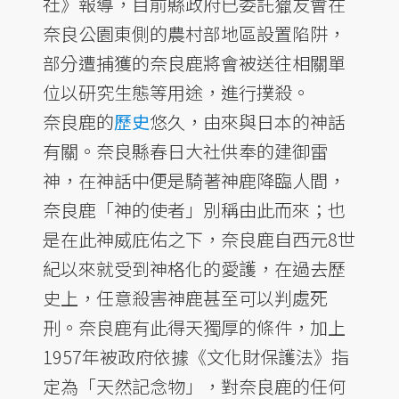
社》報導，目前縣政府已委託獵友會在
奈良公園東側的農村部地區設置陷阱，
部分遭捕獲的奈良鹿將會被送往相關單
位以研究生態等用途，進行撲殺。
奈良鹿的
歷史
悠久，由來與日本的神話
有關。奈良縣春日大社供奉的建御雷
神，在神話中便是騎著神鹿降臨人間，
奈良鹿「神的使者」別稱由此而來；也
是在此神威庇佑之下，奈良鹿自西元8世
紀以來就受到神格化的愛護，在過去歷
史上，任意殺害神鹿甚至可以判處死
刑。奈良鹿有此得天獨厚的條件，加上
1957年被政府依據《文化財保護法》指
定為「天然記念物」，對奈良鹿的任何