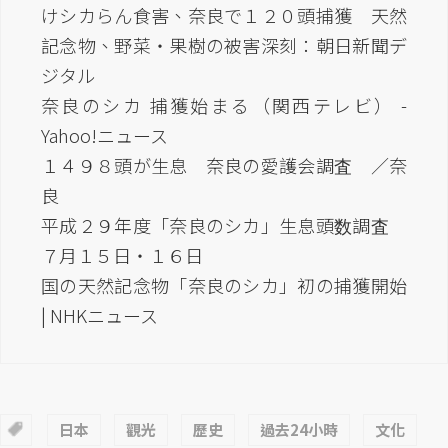
けシカらん食害、奈良で１２０頭捕獲 天然
記念物、野菜・果樹の被害深刻：朝日新聞デ
ジタル
奈良のシカ 捕獲始まる（関西テレビ） -
Yahoo!ニュース
１４９８頭が生息 奈良の愛護会調査 ／奈
良
平成２９年度「奈良のシカ」生息頭数調査
７月１５日・１６日
国の天然記念物「奈良のシカ」初の捕獲開始
| NHKニュース
日本
觀光
歷史
過去24小時
文化