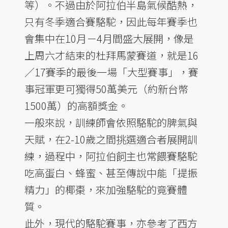
等）。不過由於阿拉伯半島氣候酷熱，
只有冬季適合賽駱駝，因此每年賽季也
會集中在10月－4月間盛大展開，像是
上周六才結束的杜拜馬蒙賽道，就是16
／17賽季的最後一場「大型賽事」，賽
事冠軍更可獨得50萬美元（約新台幣
1500萬）的高額獎金。
一般來說，訓練師會依照駱駝的脾氣與
天賦，在2-10歲之間挑選適合者展開訓
練，過程中，阿拉伯飼主也常餵賽駱駝
吃高蛋白、蜂蜜、甚至傳說中能「提振
精力」的椰棗，來加強駱駝的竟賽體
質。
此外，現代的駱駝賽事，亦參考了西方