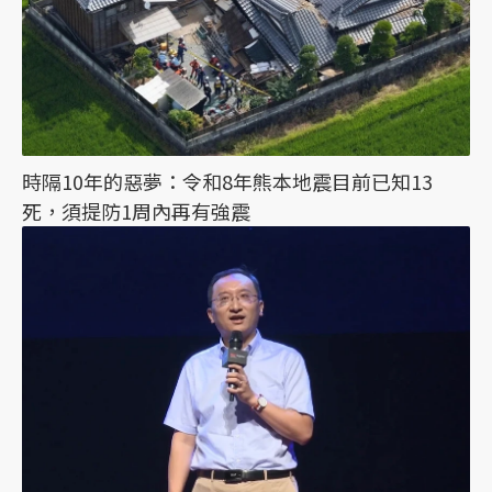
時隔10年的惡夢：令和8年熊本地震目前已知13
死，須提防1周內再有強震