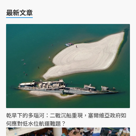
最新文章
乾旱下的多瑙河：二戰沉船重現，塞爾維亞政府如
何應對低水位航運難題？