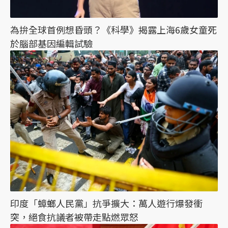
為拚全球首例想昏頭？《科學》揭露上海6歲女童死
於腦部基因編輯試驗
印度「蟑螂人民黨」抗爭擴大：萬人遊行爆發衝
突，絕食抗議者被帶走點燃眾怒