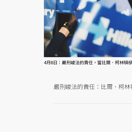
4月8日：嚴刑峻法的責任，當比爾．柯林頓槓上「Bl
嚴刑峻法的責任：比爾．柯林頓槓上「B