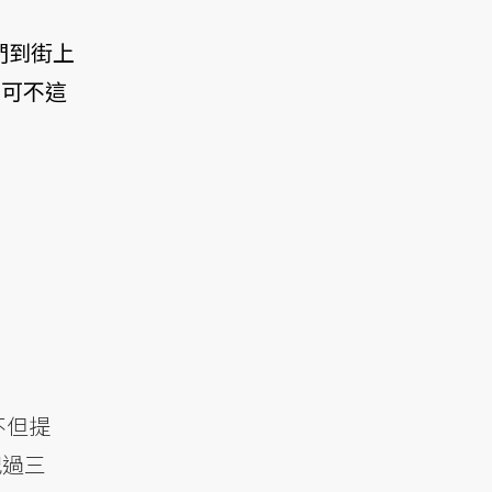
們到街上
）可不這
不但提
犯過三