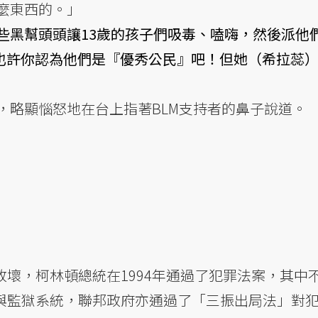
麼東西的。」
些黑幫頭頭讓13歲的孩子們吸毒、嗑嗨，然後派他
.也許你認為他們是『優秀公民』吧！但她（希拉蕊
，略顯惱怒地在台上指著BLM支持者的鼻子說道。
壞，柯林頓總統在1994年通過了犯罪法案，其中
與監獄系統，聯邦政府亦通過了「三振出局法」對