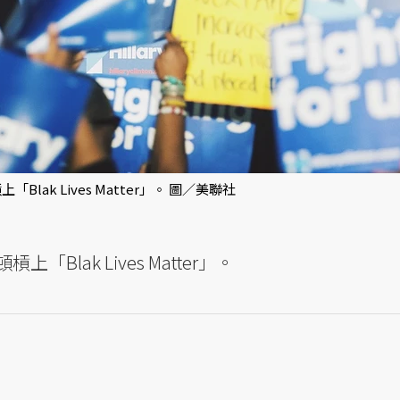
ak Lives Matter」。 圖／美聯社
lak Lives Matter」。