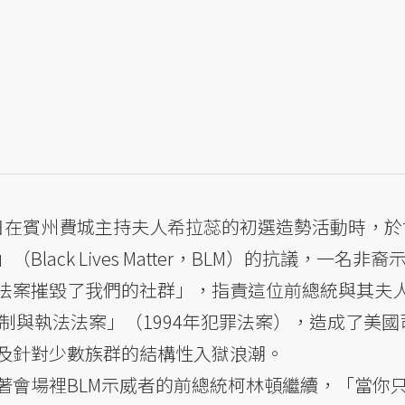
日在賓州費城主持夫人希拉蕊的初選造勢活動時，於
ack Lives Matter，BLM）的抗議，一名非裔
法案摧毀了我們的社群」，指責這位前總統與其夫
管制與執法法案」（1994年犯罪法案），造成了美國
及針對少數族群的結構性入獄浪潮。
著會場裡BLM示威者的前總統柯林頓繼續，「當你