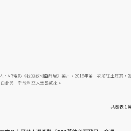
的禮物」負責人、VR電影《我的敘利亞鄰居》製片。2016年第一次前往土耳其，
「Summer」，自此與一群敘利亞人牽繫起來。
共發表 1 