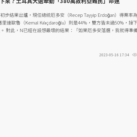
下來？土耳其大選牽動「380萬敘利亞難民」命運
步結果出爐，現任總統厄多安（Recep Tayyip Erdoğan）得票率
達歐魯（Kemal Kılıçdaroğlu）則是44%，雙方皆未過50%，接
選。 對此，N已經在設想最壞的結果：「如果厄多安落選，我就得準
2023-05-16 17:34