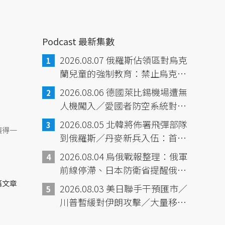
Podcast 最新集數
2026.08.07 俄羅斯佔領區對烏克
蘭兒童的強制教育：禁止烏克蘭
語、強化兒童軍事訓練／新墨西
2026.08.06 德國萊比錫機場遭無
哥州判決：Meta有害兒童如「公
人機闖入／愛國者防空系統對烏
害」，賠償5.6億美元
克蘭的重要性／Meta開發的AI發
2026.08.05 北韓將佈署飛彈部隊
獲得一
生入侵其他公司事件／日本《週
到俄羅斯／丹麥新兵入伍：首批
刊少年JUMP》發行量首次跌破
包含女性的義務役／中國財政壓
2026.08.04 烏俄戰報整理：俄軍
100萬
力，鎖定離岸信託課稅／義大利
前線停滯、日本防衛省提醒俄與
彩券中獎幸運故事
中國、北韓深化合作／熊本地震
篇文章
2026.08.03 美日聯手干預匯市／
滿一週／委內瑞拉震災已6125死
川普暫緩對伊朗攻擊／大量移民
／黎巴嫩貝魯特大爆炸6週年／韓
湧入休達，已至少72死／紐時報
國熱浪16死