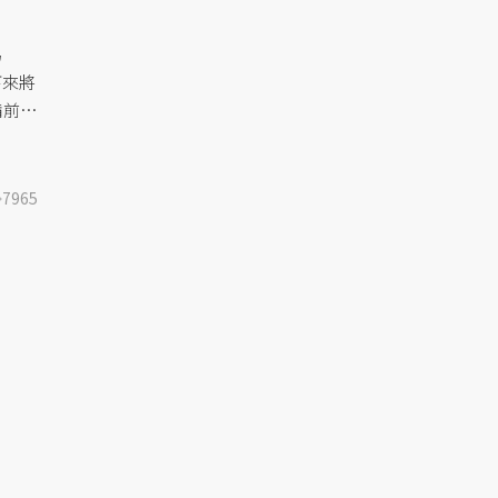
導：中國「境外人員動態管控平
台」
為
下來將
備前往
7965