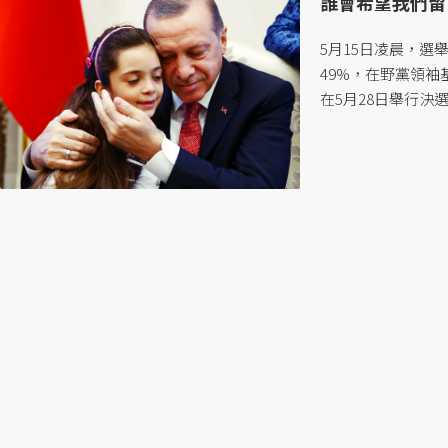
誰會希望我們留
5月15日凌晨，選舉初
49%，在野黨領袖基里
在5月28日舉行決
別的國家。」...