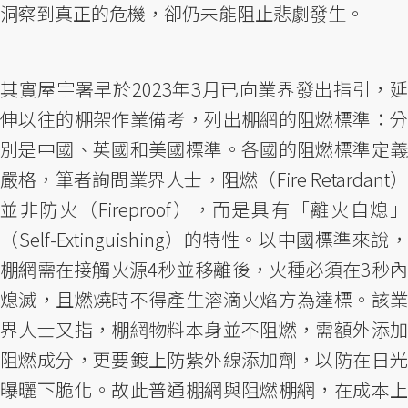
洞察到真正的危機，卻仍未能阻止悲劇發生。
其實屋宇署早於2023年3月已向業界發出指引，延
伸以往的棚架作業備考，列出棚網的阻燃標準：分
別是中國、英國和美國標準。各國的阻燃標準定義
嚴格，筆者詢問業界人士，阻燃（Fire Retardant）
並非防火（Fireproof），而是具有「離火自熄」
（Self-Extinguishing）的特性。以中國標準來說，
棚網需在接觸火源4秒並移離後，火種必須在3秒內
熄滅，且燃燒時不得產生溶滴火焰方為達標。該業
界人士又指，棚網物料本身並不阻燃，需額外添加
阻燃成分，更要鍍上防紫外線添加劑，以防在日光
曝曬下脆化。故此普通棚網與阻燃棚網，在成本上