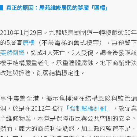
真正的原因：屋苑維修居民的夢魘「圍標」
2010年1月29日，九龍城馬頭圍道一幢樓齡逾50年
的5層高
唐樓
（不設電梯的舊式樓宇），無預警
突然倒塌
，造成4人死亡、2人受傷。調查後發現該
樓宇結構嚴重老化，承重牆體腐蝕。地下商舖非法
改建與拆牆，削弱結構穩定性。
事件震驚全港，揭示舊樓潛在結構風險與監管漏
洞，於是在2012年推行
「強制驗樓計劃」
，敦促
主維修物業，本意是保障市民與公共空間的安全。
然而，龐大的商業利益誘惑，加上政府監管不足、