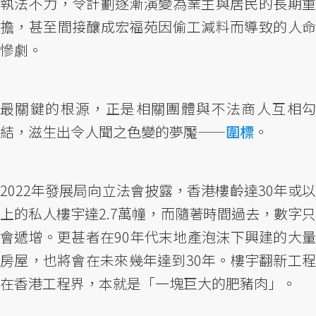
執法不力，令計劃逐漸演變為業主與居民的長期重
擔，甚至間接釀成宏福苑因偷工減料而導致的人命
慘劇。
最關鍵的根源，正是相關團體與不法商人互相勾
結，滋生出令人聞之色變的夢魘——
圍標
。
2022年發展局向立法會披露，香港樓齡達30年或以
上的私人樓宇達2.7萬幢，而隨著時間過去，數字只
會遞增。更甚者在90年代末地產泡沫下興建的大量
房屋，也將會在未來幾年達到30年。樓宇翻新工程
在香港工程界，本就是「一塊巨大的肥豬肉」。