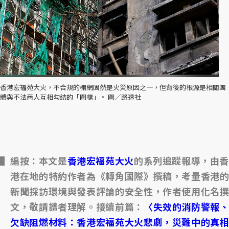
香港宏福苑大火，不合規的棚網固然是火災原因之一，但背後的根源是相關團
體與不法商人互相勾結的「圍標」。 圖／路透社
編按：本文是
香港
宏福苑大火
的系列追蹤報導，由
港在地的特約作者為《轉角國際》撰稿，考量香港的
新聞採訪環境與發表評論的安全性，作者使用化名撰
文，敬請讀者理解。接續前篇：
〈失效的消防警報
欠缺阻燃材料：香港宏福苑大火悲劇，災難中的真相