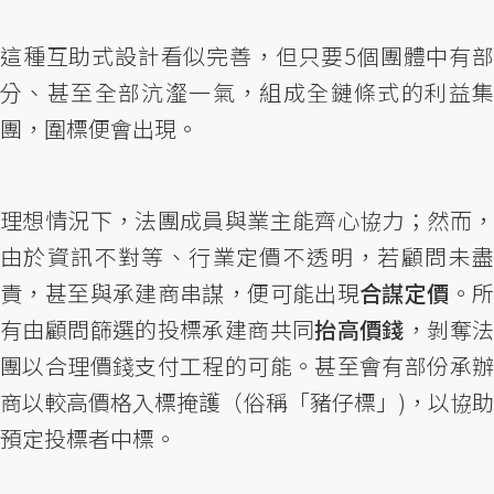
這種互助式設計看似完善，但只要5個團體中有部
分、甚至全部沆瀣一氣，組成全鏈條式的利益集
團，圍標便會出現。
理想情況下，法團成員與業主能齊心協力；然而，
由於資訊不對等、行業定價不透明，若顧問未盡
責，甚至與承建商串謀，便可能出現
合謀定價
。
有由顧問篩選的投標承建商共同
抬高價錢
，剝奪
團以合理價錢支付工程的可能。甚至會有部份承辦
商以較高價格入標掩護（俗稱「豬仔標」)，以協助
預定投標者中標。