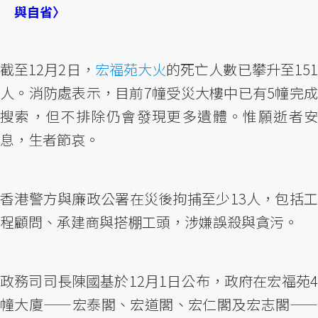
與自省〉
截至12月2日，
宏福苑大火
的死亡人數已攀升至15
人。消防處表示，目前7幢受災大樓中已有5幢完成
搜索，但不排除仍會發現更多遺體。惟願逝者安
息，生者節哀。
香港警方與廉政公署在災後拘捕至少13人，包括工
程顧問、承建商與搭棚工頭，涉嫌誤殺與貪污。
政務司司長陳國基於12月1日公布，政府在宏福苑4
幢大廈——宏泰閣、宏道閣、宏仁閣及宏志閣——