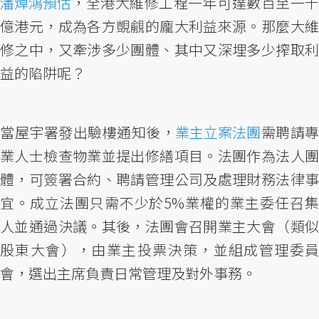
潘焯鴻預估
，全港大維修工程一年可達數百至一千
億港元，成為各方覬覦的龐大利益來源。那麼大維
修之中，又牽涉多少團體、其中又深埋多少搾取利
益的陷阱呢？
當屋宇署發出驗樓通知後，
業主立案法團
需聘請專
業人士檢查物業並提出修繕項目。法團作為法人團
體，可簽署合約、聘請管理公司及處理財務法律事
宜。成立法團只需不少於5%業權的業主委任召集
人並通過決議。其後，法團會召開業主大會（類似
股東大會），由業主投票決策，並組成管理委員
會，選出主席負責日常管理及對外事務。