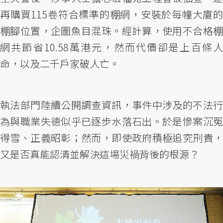
再購買115卷符合標準的棚網，安裝於每幢大廈的
棚腳位置，企圖魚目混珠。經計算，使用不合格棚
網共節省10.58萬港元，然而代價卻是上百條人
命，以及二千戶家破人亡。
執法部門陸續公開調查資訊，事件中涉及的不法行
為與職業失德似乎已逐步水落石出。於是慘案沉冤
得雪、正義昭彰；然而，即使政府積極追究刑責，
又是否真能認清並解決這場災禍背後的根源？