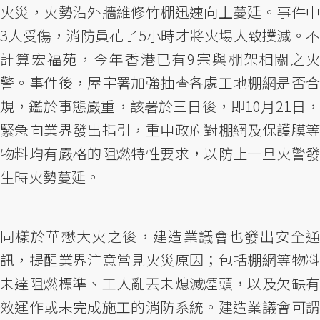
火災，火勢沿外牆維修竹棚迅速向上蔓延。事件中
3人受傷，消防員花了5小時才將火場大致撲滅。不
計算宏福苑，今年香港已有9宗與棚架相關之火
警。事件後，屋宇署加強抽查各處工地棚網是否合
規，鑑於事態嚴重，該署於三日後，即10月21日，
緊急向業界發出指引，重申政府對棚網及保護膜等
物料均有嚴格的阻燃特性要求，以防止一旦火警發
生時火勢蔓延。
同樣於華懋大火之後，建造業議會也發出安全通
訊，提醒業界注意常見火災原因；包括棚網等物料
未達阻燃標準、工人亂丟未熄滅煙頭，以及欠缺有
效運作或未完成施工的消防系統。建造業議會可謂