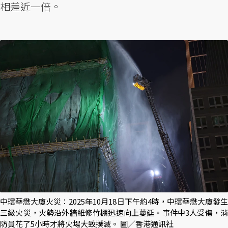
相差近一倍。
中環華懋大廈火災：2025年10月18日下午約4時，中環華懋大廈發生
三級火災，火勢沿外牆維修竹棚迅速向上蔓延。事件中3人受傷，消
防員花了5小時才將火場大致撲滅。 圖／香港通訊社