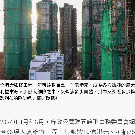
全港大維修工程一年可達數百至一千億港元，成為各方覬覦的龐大
利益來源。那麼大維修之中，又牽涉多少團體、其中又深埋多少搾
取利益的陷阱呢？ 圖／路透社
2024年4月和8月，廉政公署聯同競爭事務委員會調
查38項大廈維修工程，涉款逾10億港元。拘捕25