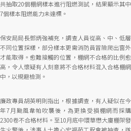
共抽取20個棚網樣本進行阻燃測試，結果顯示其中
7個樣本阻燃能力未達標。
保安局局長鄧炳強補充，調查人員從高、中、低層
不同位置採樣，部分樣本更需消防員冒險爬出窗外
才能取得。愈難接觸的位置，棚網不合格的比例愈
高，令人懷疑有人刻意將不合格材料混入合格棚網
中，以規避檢測。
廉政專員胡英明則指出，根據調查，有人疑似在今
年7月颱風韋帕吹襲後，為更換受損棚網而採購
2300卷不合格材料。至10月底中環華懋大廈棚架發
生火警後，涉事人士擔心宏福苑工程會被抽查，遂