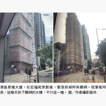
港島某幢大廈，在宏福苑慘劇後，緊急拆掉所有棚網。就筆者所
見，這幾天拆下棚網的大樓，不只這一幢。 圖／作者攝影提供