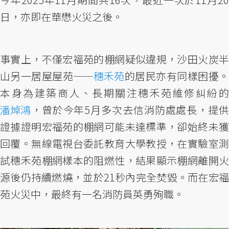
日，亦即在華懋火災之後。
事實上，不僅宏福苑的棚網疑似違規，沙田火炭半
山另一居屋屋苑——
穗禾苑
的居民亦有同樣困擾
本身為建築商人、長期關注穗禾苑維修糾紛的
潘焯鴻
，曾於今年5月多次去信消防處處長，提供
證據證明宏福苑的棚網可能未達標準，卻始終未獲
回覆。無線電視台委託教育大學教授，在實驗室測
試穗禾苑棚網樣本的阻燃性，結果顯示棚網離開火
源後仍持續燃燒，並於21秒內完全焚毀。而在宏福
苑火災中，最終有一名消防員英勇殉職。