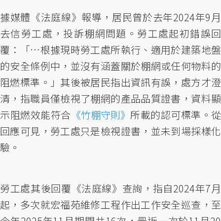
據媒體《法庭線》報導，居民曾於去年2024年9月
去信勞工處，投訴棚網問題。勞工處起初錯誤回
覆：「…根據現時勞工處所執行、適用於建築地盤
的安全條例中，並沒有涵蓋關於棚網或任何物料的
阻燃標準。」其後被居民指出資訊有誤，處方才澄
清，指職員僅檢視了棚網的產品品質證書，資料顯
示阻燃效能符合
《竹棚守則》
所載的認可標準。從
回應可見，勞工處只是檢視證書，並未到場採樣化
驗。
勞工處其後回覆《法庭線》查詢，指自2024年7月
起，多次就宏福苑維修工程作出工作安全巡查，至
今年2025年11月期間共16次，最近一次於11月20