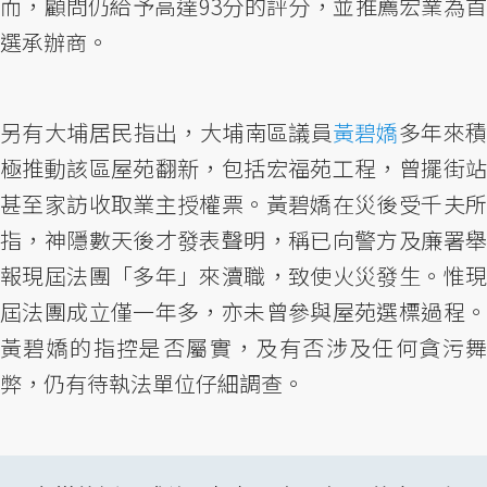
而，顧問仍給予高達93分的評分，並推薦宏業為首
選承辦商。
另有大埔居民指出，大埔南區議員
黃碧嬌
多年來
極推動該區屋苑翻新，包括宏福苑工程，曾擺街站
甚至家訪收取業主授權票。黃碧嬌在災後受千夫所
指，神隱數天後才發表聲明，稱已向警方及廉署舉
報現屆法團「多年」來瀆職，致使火災發生。惟現
屆法團成立僅一年多，亦未曾參與屋苑選標過程。
黃碧嬌的指控是否屬實，及有否涉及任何貪污舞
弊，仍有待執法單位仔細調查。