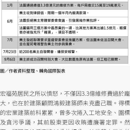
圖／作者資料整理、轉角國際製表
宏福苑居民之所以憤怒，不僅因3.3億維修費過於龐
大，也在於建築顧問鴻毅建築師未克盡己職。得標
的宏業建築前科累累，曾多次捲入工地安全、圍標
及貪污爭議，其前股東更因收賄遭廉署定罪。然