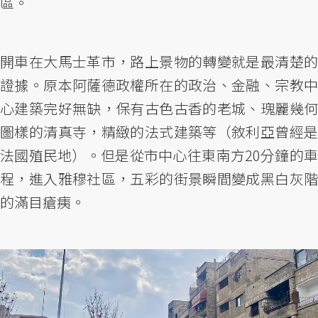
區。
開車在大馬士革市，路上景物的轉變就是最清楚的
證據。原本阿薩德政權所在的政治、金融、宗教中
心建築完好無缺，保有古色古香的老城、瑰麗幾何
圖樣的清真寺，精緻的法式建築等（敘利亞曾經是
法國殖民地）。但是從市中心往東南方20分鐘的車
程，進入雅穆社區，五彩的街景瞬間變成黑白灰階
的滿目瘡痍。