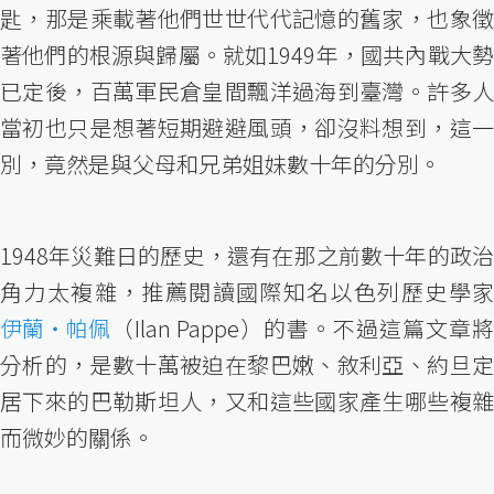
匙，那是乘載著他們世世代代記憶的舊家，也象徵
著他們的根源與歸屬。就如1949年，國共內戰大勢
已定後，百萬軍民倉皇間飄洋過海到臺灣。許多人
當初也只是想著短期避避風頭，卻沒料想到，這一
別，竟然是與父母和兄弟姐妹數十年的分別。
1948年災難日的歷史，還有在那之前數十年的政治
角力太複雜，推薦閱讀國際知名以色列歷史學家
伊蘭・帕佩
（Ilan Pappe）的書。不過這篇文章將
分析的，是數十萬被迫在黎巴嫩、敘利亞、約旦定
居下來的巴勒斯坦人，又和這些國家產生哪些複雜
而微妙的關係。