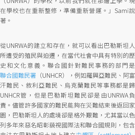
（UNRWA）的學校，以前我們就在那邊上學。現
在學校也在重新整修，準備重新營運。」Sami說
著。
從UNRWA的建立和存在，就可以看出巴勒斯坦人
所遭受的殖民與迫遷，在當代社會中具有特別的歷
史和文化意義。聯合國針對難民事務的部門是
聯合國難民署
（UNHCR），例如羅興亞難民、阿富
汗難民、敘利亞難民、烏克蘭難民等事務都是歸
UNHCR管，但是巴勒斯坦難民卻是由UNRWA負
責。儘管許多國家的難民能夠在災難結束後返回家
園，巴勒斯坦人的處境卻是格外艱難，尤其當以色
列多年來惡名昭彰藐視國際法和聯合國規則，包含
非法在巴勒斯坦土地上建立
屯墾區（settlement）