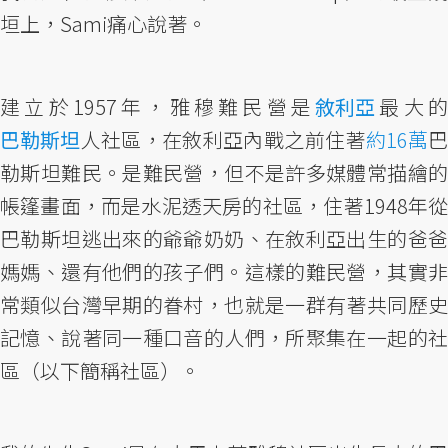
垣上，Sami痛心說著。
建立於1957年，雅穆難民營是
敘利亞
最大
巴勒斯坦
人社區，在敘利亞內戰之前住著
約16萬
巴
勒斯坦難民。是難民營，但不是許多媒體常描繪的
帳篷畫面，而是水泥透天房的社區，住著1948年從
巴勒斯坦逃出來的爺爺奶奶、在敘利亞出生的爸爸
媽媽、還有他們的孩子們。這樣的難民營，其實非
常類似台灣早期的眷村，也就是一群有著共同歷史
記憶、說著同一種口音的人們，所聚集在一起的社
區（以下簡稱社區）。