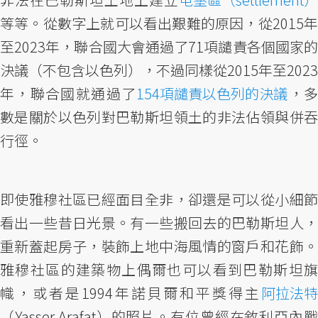
等等。從數字上就可以看出艱難的原因，從2015年
至2023年，聯合國大會通過了71項譴責各個國家的
決議（不包含以色列），不過同樣從2015年至2023
年，聯合國就通過了
154項譴責以色列的決議
，
數是關於以色列對巴勒斯坦領土的非法佔領與併吞
行徑。
即使雅穆社區已經面目全非，卻還是可以從小細節
看出一些昔日光景。有一些搬回去的巴勒斯坦人，
重新蓋起房子，裝飾上地中海風情的窗戶和花飾。
雅穆社區的建築物上偶爾也可以看到巴勒斯坦旗
幟，或者是1994年諾貝爾和平獎得主
阿拉法特
（Yasser Arafat）的照片。有位曾經在敘利亞內戰