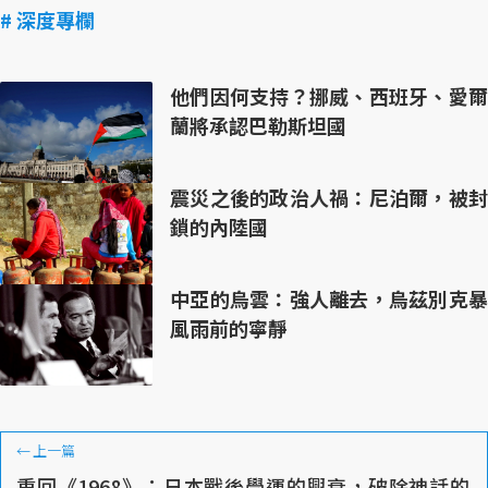
# 深度專欄
他們因何支持？挪威、西班牙、愛爾
蘭將承認巴勒斯坦國
震災之後的政治人禍：尼泊爾，被封
鎖的內陸國
中亞的烏雲：強人離去，烏茲別克暴
風雨前的寧靜
←
上一篇
重回《1968》：日本戰後學運的興衰，破除神話的