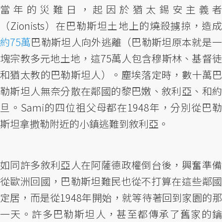
當年的災難日，起因於猶太錫安主義者
（Zionists）在巴勒斯坦土地上的燒殺擄掠，造成
約75萬
巴勒斯坦人向外逃離（巴勒斯坦原本就是一
塊宗教多元地土地，這75萬人包含穆斯林、基督徒
和猶太教的巴勒斯坦人）。塵埃落定時，數十萬巴
勒斯坦人無奈分散在鄰國的黎巴嫩、敘利亞、和約
旦。Sami的四位祖父母都在1948年，分別從巴勒
斯坦拿撒勒附近的小鎮逃難到敘利亞。
如同許多敘利亞人在阿薩德政權倒台後，興奮準備
從歐洲回國，巴勒斯坦難民也從不打算在這些鄰國
定居，而是從1948年開始，就等待著回到家園的那
一天。許多巴勒斯坦人，甚至都傳承了舊家的鑰