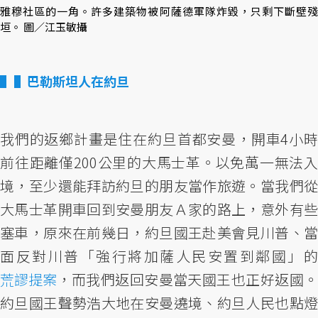
雅穆社區的一角。許多建築物被阿薩德軍隊炸毀，只剩下斷壁殘
垣。 圖／江玉敏攝
▌巴勒斯坦人在約旦
我們的返鄉計畫是住在約旦首都安曼，開車4小時
前往距離僅200公里的大馬士革。以免萬一無法入
境，至少還能拜訪約旦的朋友當作旅遊。當我們從
大馬士革開車回到安曼朋友Ａ家的路上，意外有些
塞車，原來在前幾日，約旦國王赴美會見川普、當
面反對川普「強行將加薩人民安置到鄰國」的
荒謬提案
，而我們返回安曼當天國王也正好返國。
約旦國王聲勢浩大地在安曼遶境、約旦人民也點燈