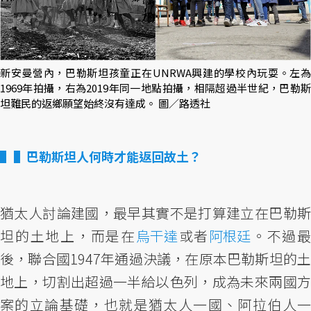
新安曼營內，巴勒斯坦孩童正在UNRWA興建的學校內玩耍。左為
1969年拍攝，右為2019年同一地點拍攝，相隔超過半世紀，巴勒斯
坦難民的返鄉願望始終沒有達成。 圖／路透社
▌巴勒斯坦人何時才能返回故土？
猶太人討論建國，最早其實不是打算建立在巴勒斯
坦的土地上，而是在
烏干達
或者
阿根廷
。不過最
後，聯合國1947年通過決議，在原本巴勒斯坦的土
地上，切割出超過一半給以色列，成為未來兩國方
案的立論基礎，也就是猶太人一國、阿拉伯人一