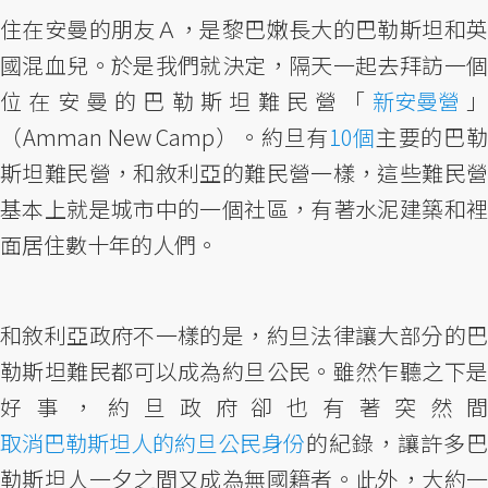
住在安曼的朋友Ａ，是黎巴嫩長大的巴勒斯坦和英
國混血兒。於是我們就決定，隔天一起去拜訪一個
位在安曼的巴勒斯坦難民營「
新安曼營
（Amman New Camp）。約旦有
10個
主要的巴
斯坦難民營，和敘利亞的難民營一樣，這些難民營
基本上就是城市中的一個社區，有著水泥建築和裡
面居住數十年的人們。
和敘利亞政府不一樣的是，約旦法律讓大部分的巴
勒斯坦難民都可以成為約旦公民。雖然乍聽之下是
好事，約旦政府卻也有著突然間
取消巴勒斯坦人的約旦公民身份
的紀錄，讓許多巴
勒斯坦人一夕之間又成為無國籍者。此外，大約一