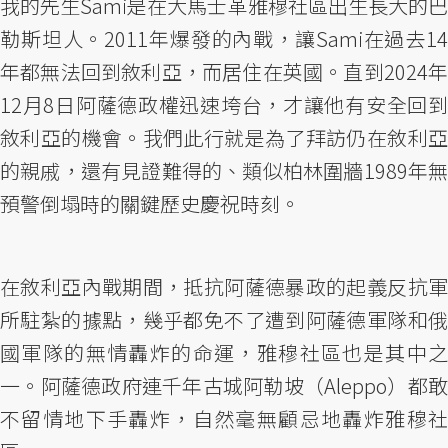
我的先生Sami是在大馬士革雅穆社區出生長大的巴
勒斯坦人。2011年爆發的內戰，讓Sami在過去14
年都無法回到敘利亞，而居住在英國。直到2024年
12月8日阿薩德政權迅速垮台，才讓他有安全回到
敘利亞的機會。我們此行就是為了拜訪仍在敘利亞
的親戚，還有見證難得的、類似柏林圍牆1989年無
預警倒塌時的關鍵歷史慶祝時刻。
在敘利亞內戰期間，抵抗阿薩德暴政的起義反抗軍
所駐紮的據點，幾乎都免不了遭到阿薩德軍隊和俄
國軍隊的無情轟炸的命運，雅穆社區也是其中之
一。阿薩德政府連千年古城阿勒坡（Aleppo）都敢
不留情地下手轟炸，自然毫無顧忌地轟炸雅穆社