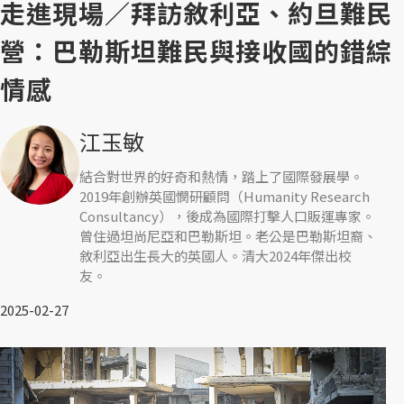
走進現場／拜訪敘利亞、約旦難民
營：巴勒斯坦難民與接收國的錯綜
情感
江玉敏
結合對世界的好奇和熱情，踏上了國際發展學。
2019年創辦英國憫研顧問（Humanity Research
Consultancy），後成為國際打擊人口販運專家。
曾住過坦尚尼亞和巴勒斯坦。老公是巴勒斯坦裔、
敘利亞出生長大的英國人。清大2024年傑出校
友。
2025-02-27