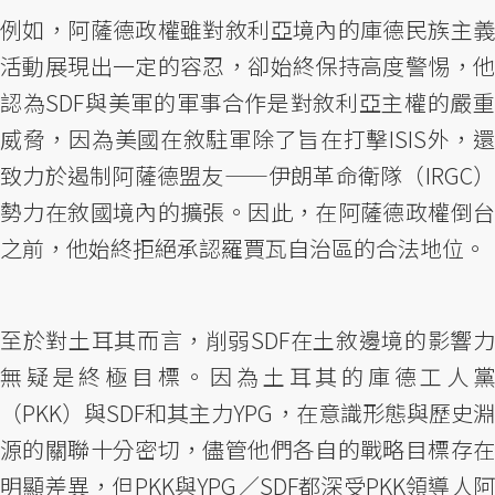
例如，阿薩德政權雖對敘利亞境內的庫德民族主義
活動展現出一定的容忍，卻始終保持高度警惕，他
認為SDF與美軍的軍事合作是對敘利亞主權的嚴重
威脅，因為美國在敘駐軍除了旨在打擊ISIS外，還
致力於遏制阿薩德盟友——伊朗革命衛隊（IRGC）
勢力在敘國境內的擴張。因此，在阿薩德政權倒台
之前，他始終拒絕承認羅賈瓦自治區的合法地位。
至於對土耳其而言，削弱SDF在土敘邊境的影響力
無疑是終極目標。因為土耳其的庫德工人黨
（PKK）與SDF和其主力YPG，在意識形態與歷史淵
源的關聯十分密切，儘管他們各自的戰略目標存在
明顯差異，但PKK與YPG／SDF都深受PKK領導人阿