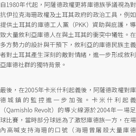
自1980年代起，阿薩德政權更將庫德族爭議視為對
抗伊拉克海珊政權及土耳其政府的政治工具，例如
提供土耳其的庫德工人黨（PKK）資助與庇護，導
致大量敘利亞庫德人在與土耳其的衝突中犧牲。在
多方勢力的設計與干預下，敘利亞的庫德民族主義
者對土耳其產生深刻的敵對情緒，進一步形成敘利
亞庫德社群的獨特背景。
最後，在2005年卡米什利起義後，阿薩德政權對庫
德城鎮的監控進一步加強。卡米什利起義
（Qamishlo Revolt）的導火線源於2004年一場足
球比賽，當時部分球迷為了激怒庫德族一方，在場
內高喊支持海珊的口號（海珊曾屠殺大量庫德