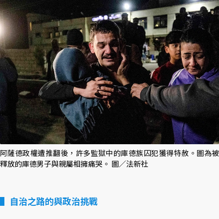
阿薩德政權遭推翻後，許多監獄中的庫德族囚犯獲得特赦。圖為被
釋放的庫德男子與親屬相擁痛哭。 圖／法新社
自治之路的與政治挑戰