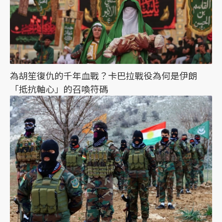
為胡笙復仇的千年血戰？卡巴拉戰役為何是伊朗
「抵抗軸心」的召喚符碼