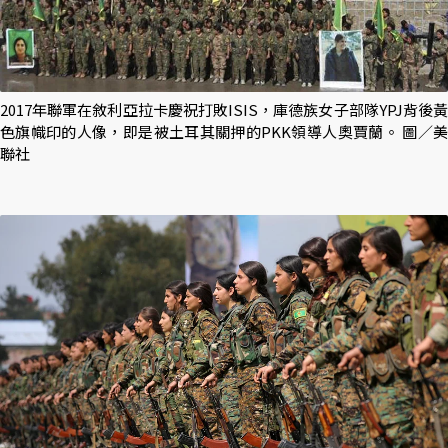
2017年聯軍在敘利亞拉卡慶祝打敗ISIS，庫德族女子部隊YPJ背後黃
色旗幟印的人像，即是被土耳其關押的PKK領導人奧賈蘭。 圖／美
聯社