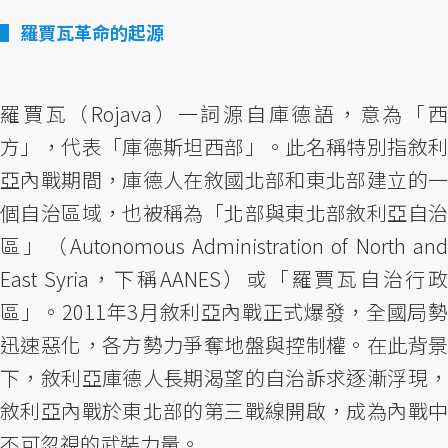
羅賈瓦革命的起源
羅賈瓦（Rojava）一詞源自庫德語，意為「西
方」，代表「庫德斯坦西部」。此名稱特別指敘利
亞內戰期間，庫德人在敘國北部和東北部建立的一
個自治區域，也被稱為「北部與東北部敘利亞自治
區」（Autonomous Administration of North and
East Syria，下稱AANES）或「羅賈瓦自治行政
區」。2011年3月敘利亞內戰正式爆發，全國局勢
迅速惡化，各方勢力爭奪地盤與控制權。在此背景
下，敘利亞庫德人長期渴望的自治訴求逐漸浮現，
敘利亞內戰於東北部的第三戰線開啟，成為內戰中
不可忽視的武裝力量。