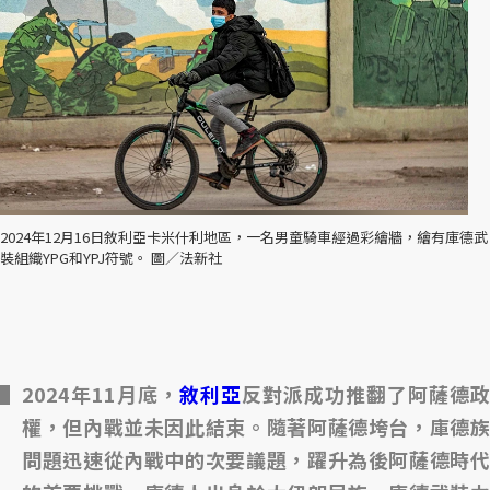
2024年12月16日敘利亞卡米什利地區，一名男童騎車經過彩繪牆，繪有庫德武
裝組織YPG和YPJ符號。 圖／法新社
2024年11月底，
敘利亞
反對派成功推翻了阿薩德政
權，但內戰並未因此結束。隨著阿薩德垮台，庫德族
問題迅速從內戰中的次要議題，躍升為後阿薩德時代