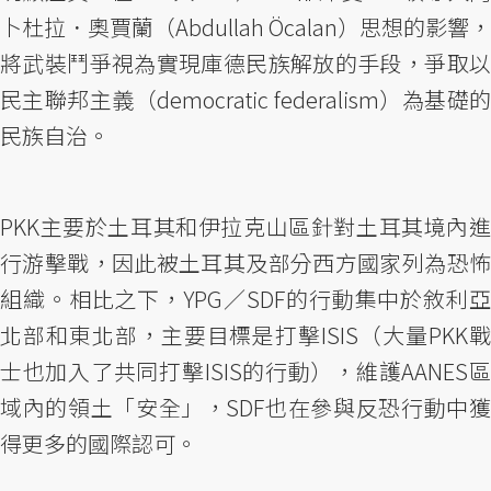
卜杜拉．奧賈蘭（Abdullah Öcalan）思想的影響，
將武裝鬥爭視為實現庫德民族解放的手段，爭取以
民主聯邦主義（democratic federalism）為基礎的
民族自治。
PKK主要於土耳其和伊拉克山區針對土耳其境內進
行游擊戰，因此被土耳其及部分西方國家列為恐怖
組織。相比之下，YPG／SDF的行動集中於敘利亞
北部和東北部，主要目標是打擊ISIS（大量PKK戰
士也加入了共同打擊ISIS的行動），維護AANES區
域內的領土「安全」，SDF也在參與反恐行動中獲
得更多的國際認可。