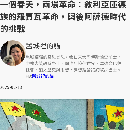
一個春天，兩場革命：敘利亞庫德
族的羅賈瓦革命，與後阿薩德時代
的挑戰
舊城裡的貓
舊城貓貓的奇思異想，希伯來大學伊斯蘭史碩士，
中教大英語系學士，關注阿拉伯世界、庫德文化與
社會、猶太歷史與思想，夢想經營狗狗散步巴士。
FB:
舊城裡的貓
2025-02-13