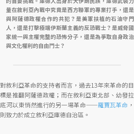
的首要挑戰。庫德人出身於大伊朗民族，庫德武裝力
量在敘利亞內戰中究竟是西方聯軍的專業打手，還是
與阿薩德政權合作的共犯？是美軍扶植的石油守門
人，還是打擊極端伊斯蘭主義的反恐戰士？是威脅國
家統一與主權完整的恐怖分子，還是為爭取自身政治
與文化權利的自由鬥士？
對敘利亞革命的支持者而言，過去13年來革命的目
標是推翻阿薩德政權；而在敘利亞東北部、幼發拉
底河以東悄然進行的另一場革命——
羅賈瓦革命
則致力於成立敘利亞庫德自治區。