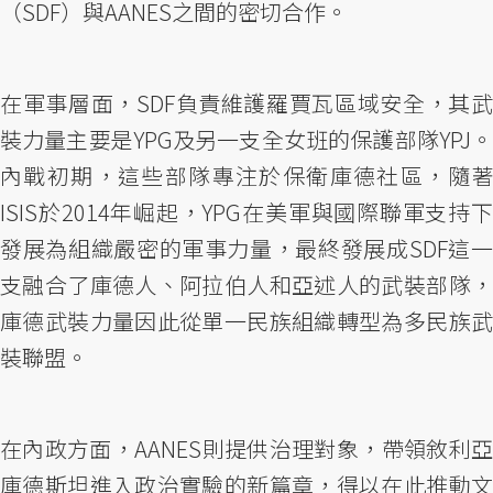
（SDF）與AANES之間的密切合作。
在軍事層面，SDF負責維護羅賈瓦區域安全，其武
裝力量主要是YPG及另一支全女班的保護部隊YPJ。
內戰初期，這些部隊專注於保衛庫德社區，隨著
ISIS於2014年崛起，YPG在美軍與國際聯軍支持下
發展為組織嚴密的軍事力量，最終發展成SDF這一
支融合了庫德人、阿拉伯人和亞述人的武裝部隊，
庫德武裝力量因此從單一民族組織轉型為多民族武
裝聯盟。
在內政方面，AANES則提供治理對象，帶領敘利亞
庫德斯坦進入政治實驗的新篇章，得以在此推動文