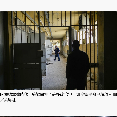
阿薩德掌權時代，監獄關押了許多政治犯，如今幾乎都已釋放。 圖
／美聯社