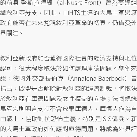
的前身 努斯拉陣線（al-Nusra Front）曾為蓋達組
織敘利亞分支，因此，由HTS主導的大馬士革過渡
政府能否在未來兌現敘利亞革命的初衷，仍備受外
界關注。
敘利亞新政府能否獲得國際社會的經濟支持與地位
認可，很大程度取決於如何處理庫德問題。舉例來
說，德國外交部長伯克（Annalena Baerbock）曾
指出，歐盟是否解除對敘利亞的經濟制裁，將取決
於敘利亞在庫德問題及女性權益的立場；法國總統
馬克宏則明言支持不會放棄庫德人，庫德人作為自
由戰士，協助對抗恐怖主義，特別是ISIS傭兵。新
的大馬士革政府如何應對庫德問題，將成為外界評