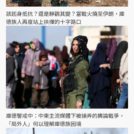
該起身抵抗？還是靜觀其變？當戰火燒至伊朗，庫
德族人再度站上抉擇的十字路口
庫德警戒中：中東主流媒體下被操弄的輿論戰爭，
「局外人」何以理解庫德族困境