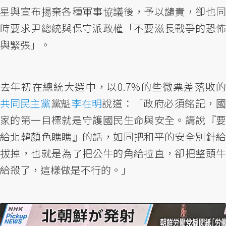
星與宣布揚棄各種軍事協議後，予以譴責，卻也同
時要求尹總統與保守派政權「不要滋長戰爭的恐怖
與緊張」。
去年初在總統大選中，以0.7%的些微票差落敗的
共同民主黨
黨魁
李在明
說道：「政府必須銘記，
家的第一目標就是守護國民生命與安全。講說『要
給北韓顏色瞧瞧』的話，如同把和平的安全別針給
拔掉，也就是為了把公牛的角給拉直，卻把整頭牛
給殺了，這樣做是不行的。」