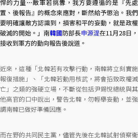
悍的力量…敵軍若挑釁，我方要遵循的是『先處
置、後報告』的概念來應對，斷然給予懲治。我們
要明確讓敵方認識到，損害和平的妄動，就是政權
破滅的開始。」南
韓國
防部長
申源湜
在11月28日
接收到軍方的動向報告後說道。
近來，這種「北韓若有攻擊行動，南韓將立刻實施
報復措施」、「北韓若動用核武，將會招致政權滅
亡」之類的強硬立場，不斷從包括尹錫悅總統與其
他高官的口中說出，警告北韓，勿輕舉妄動，並強
調南韓已做好準備因應。
而在野的共同民主黨，儘管先後在北韓試射偵察衛