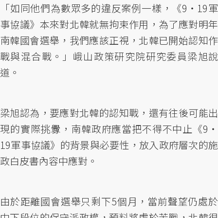
「如同他們為數眾多的違反案例一樣，《9‧19軍
事協議》本來對北韓就無拘束作用，為了應對明年
南韓國會選舉，我們應該正視，北韓已開始認知作
戰與混合戰。」峨山政策研究院研究委員梁旭說
道。
梁旭認為，要應對北韓的認知戰，還有往後可能出
現的實際挑釁，南韓政府應當把不得不中止《9‧
19軍事協議》的背景與必要性，放入政府層次的施
政白皮書內容中應對。
由於距離國會選舉只剩下5個月，當前聲望仍處於
中下段位的保守派政權，預料將處於苦戰，北韓很