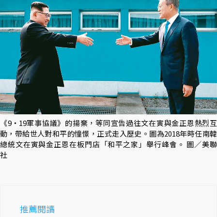
《9‧19軍事協議》的揚棄，等同宣告過往文在寅與金正恩熱烈互
動，帶給世人對和平的憧憬，正式走入歷史。圖為2018年時任南韓
總統文在寅與金正恩在板門店「和平之家」舉行峰會。 圖／美聯
社
推薦閱讀