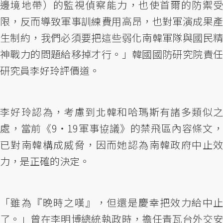
邊境地帶）的監視偵察能力，也使首爾的防禦受
限，反而導致軍事訓練費用高昂，也對軍演成果產
生制約，我們必須要把這些弱化南韓軍隊與國民精
神戰力的問題給移掉才行。」韓國國防研究院責任
研究員李好玲評價道。
李好玲認為，考慮到北韓和哈瑪斯有諸多類似之
處，當前《9‧19軍事協議》的禁飛區內容條文，
已對南韓構成威脅，因而她認為南韓政府中止效
力，是正確的決定。
「雖為『晚時之嘆』，但還是慶幸把效力給中止
了。」曾在李明博總統執政時，擔任青瓦台外交安