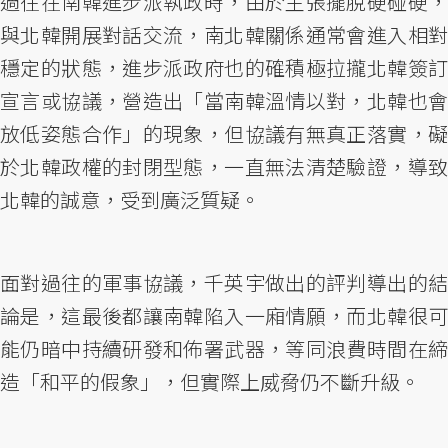
過往在南韓進步派執政時，由於主張擺脫硬碰硬，
與北韓開展對話交流，南北韓關係通常會進入相對
穩定的狀態，進步派政府也的確積極拉攏北韓簽訂
宣言或協議，營造出「當南韓溫情以對，北韓也會
放低姿態合作」的現象，但協議有無真正落實，礙
於北韓政權的封閉型態，一直無法清楚驗證，導致
北韓的誠意，受到廣泛質疑。
面對過往的軍事協議，千英宇做出的評判導出的結
論是，這最後都讓南韓陷入一廂情願，而北韓很可
能仍暗中持續研發和佈署武器，等同浪費時間在締
造「和平的假象」，但實際上威脅仍不斷升級。