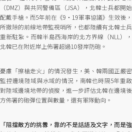
（DMZ）與共同警備區（JSA），北韓士兵都開始
配戴手槍。而5年前在《9‧19軍事協議》生效後，
所撤除的前線地帶監視哨所，也都陸續有北韓士兵
重新駐紮。而韓半島西海岸的北方界線（NLL），
北韓已在附近岸上佈署超過10發岸防砲。
憂慮「擦槍走火」的情況發生，美、韓兩國正嚴密
監控邊境陸域與水域的情況，南韓也時隔5年重啟
對陸域邊境地帶的偵搜，進一步評估北韓在邊境後
方佈署的砲彈位置與數量，還有軍隊動向。
「阻擋敵方的挑釁，靠的不是話語及文字，而是強