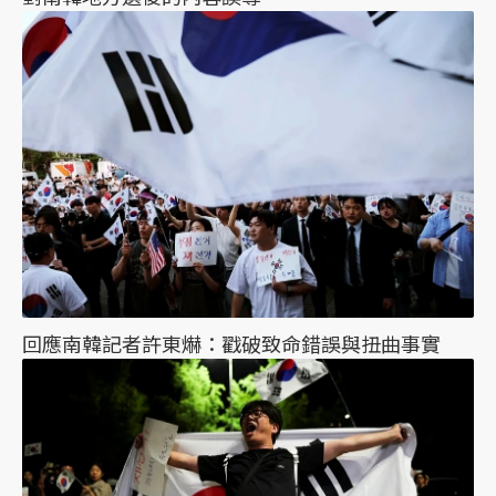
回應南韓記者許東爀：戳破致命錯誤與扭曲事實