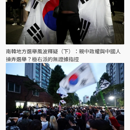
南韓地方選舉風波釋疑（下）：親中政權與中國人
操弄選舉？極右派的無證據指控