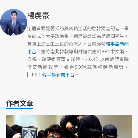
楊虔豪
定居首爾過著採訪與寫稿生活的駐韓獨立記者。畢
業於成功大學政治系，總是被誤認為是韓國學生，
實際上是土生土長的台灣人。目前經營
韓半島新聞
平台
，並將南北韓報導與評論供應給BBC中文網、
公視、端傳媒等華文媒體。2023年以南韓梨泰院
慘案新聞報導，獲得SOPA亞洲卓越新聞獎。
▎FB：
韓半島新聞平台
。
作者文章