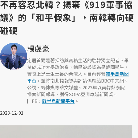
不再容忍北韓？揚棄《919軍事協
議》的「和平假象」，南韓轉向硬
碰硬
楊虔豪
定居首爾過著採訪與寫稿生活的駐韓獨立記者。畢
業於成功大學政治系，總是被誤認為是韓國學生，
實際上是土生土長的台灣人。目前經營
韓半島新聞
平台
，並將南北韓報導與評論供應給BBC中文網、
公視、端傳媒等華文媒體。2023年以南韓梨泰院
慘案新聞報導，獲得SOPA亞洲卓越新聞獎。
▎FB：
韓半島新聞平台
。
2023-12-01