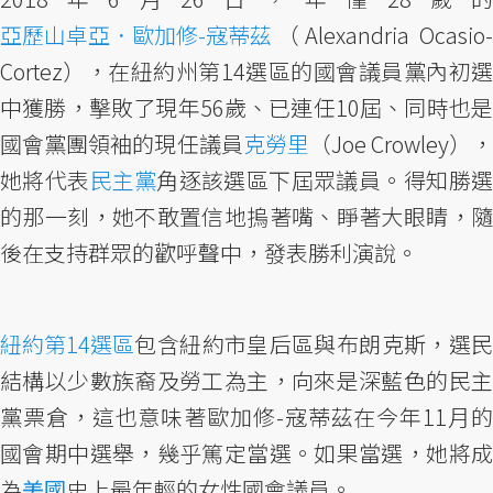
亞歷山卓亞．歐加修-寇蒂茲
（Alexandria Ocasio-
Cortez），在紐約州第14選區的國會議員黨內初選
中獲勝，擊敗了現年56歲、已連任10屆、同時也是
國會黨團領袖的現任議員
克勞里
（Joe Crowley），
她將代表
民主黨
角逐該選區下屆眾議員。得知勝
的那一刻，她不敢置信地摀著嘴、睜著大眼睛，隨
後在支持群眾的歡呼聲中，發表勝利演說。
紐約第14選區
包含紐約市皇后區與布朗克斯，選民
結構以少數族裔及勞工為主，向來是深藍色的民主
黨票倉，這也意味著歐加修-寇蒂茲在今年11月的
國會期中選舉，幾乎篤定當選。如果當選，她將成
為
美國
史上最年輕的女性國會議員。