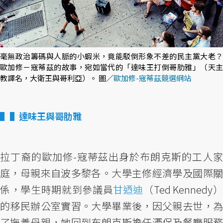
毫無政治籌碼與人脈的小蝦米，竟能駁倒形象不差的民主黨大老？
歐加修－寇蒂茲的故事，宛如當代的「達味王打倒哥肋雅」（天主
教譯名，大衛王與哥利亞）。 圖／
歐加修-寇蒂茲競選網站
▌達味王與哥肋雅
拉丁裔的歐加修-寇蒂茲出身於布朗克斯的工人家
庭，母親來自波多黎各。大學主修經濟學及國際關
係，學生時期就到參議員
甘迺迪
（Ted Kennedy
的移民辦公室實習。大學畢業後，因父親去世，為
了撫養母親，她回到布朗克斯擔任酒保及餐廳服務