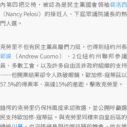
內第四把交椅，被認為是民主黨國會領袖
裴洛西
（Nancy Pelosi）的接班人、下屆眾議院議長的熱
門人選。
克勞里不但有民主黨高層們力挺，也得到紐約州長
郭謨
（Andrew Cuomo）、2位紐約州聯邦參議
員、多數工會，以及許多自由派非政府組織的支持
——但開票結果卻令人跌破眼鏡，歐加修-寇蒂茲以
57.5%的得票率、高達15%的差距，擊敗克勞里。
錯愕的克勞里仍保持風度承認敗選，並公開呼籲選
民支持歐加修-寇蒂茲。與克勞里同樣來自皇后區的
總統
川普
，也沒錯過參與這個話題的機會，他在