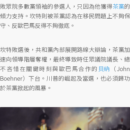
敗眾院多數黨領袖的參選人，只因為他獲得
茶黨
傾力支持。坎特則被茶黨認為在移民問題上不夠保
守、反歐巴馬反得不夠徹底。
坎特敗選後，共和黨內部展開路線大辯論，茶黨加
速向領導階層奪權，最終導致時任眾議院議長、總
不吝惜在關鍵時刻與歐巴馬合作的
貝納
（Joh
Boehner）下台。川普的崛起及當選，也必須歸功
於茶黨掀起的風暴。