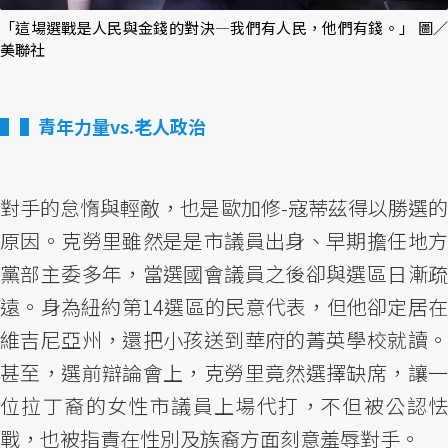
「這場選戰是人民與金錢的對決—我們有人民，他們有錢。」 圖／
美聯社
▌青年力量vs.老人政治
對手的怠惰與輕敵，也是歐加修-寇蒂茲得以勝選的
原因。克勞里雖然是是市議員出身、早期擔任地方
黨部主委多年，當選國會議員之後卻與選區日漸疏
遠。身為紐約第14選區的民意代表，但他卻定居在
維吉尼亞州，還把小孩送到華府的菁英學校就讀。
甚至，選前辯論會上，克勞里竟然選擇缺席，讓一
位拉丁裔的女性市議員上場代打，不但被公認怯
戰，也被指責在性別及族裔方面刻意羞辱對手。