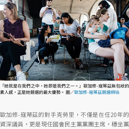
「她就是在我們之中，她即是我們之一。」歐加修-寇蒂茲無包袱的
素人感，正是她競選的最大優勢。 圖／
歐加修-寇蒂茲競選網站
歐加修-寇蒂茲的對手克勞里，不僅是在任20年的
資深議員，更是現任國會民主黨黨團主席，穩坐黨