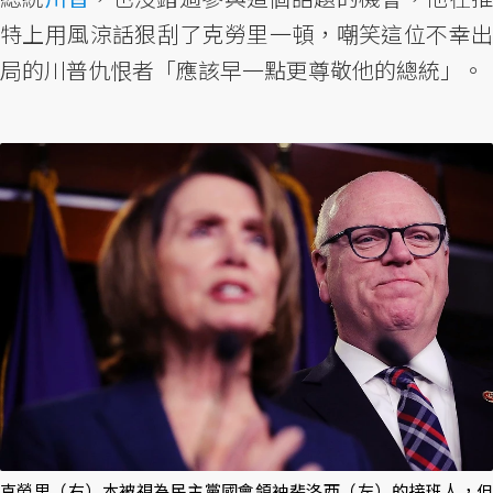
特上用風涼話狠刮了克勞里一頓，嘲笑這位不幸出
局的川普仇恨者「應該早一點更尊敬他的總統」。
克勞里（右）本被視為民主黨國會領袖裴洛西（左）的接班人，但