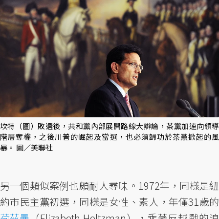
坎特（圖）敗選後，共和黨內部展開路線大辯論，茶黨加速向領導
階層奪權，之後川普的崛起及當選，也必須歸功於茶黨掀起的風
暴。 圖／美聯社
另一個類似案例也頗耐人尋味。1972年，同樣是紐
約市民主黨初選，同樣是女性、素人，年僅31歲的
荷茲曼
（Elizabeth Holtzman），乘著反越戰的浪