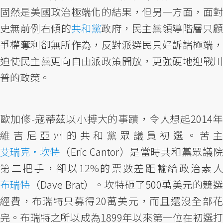
固然是美國政治極端化的結果，但另一方面，面對
史無前例右傾的
共和黨
政府，民主黨領導階層只
爭權奪利卻無所作為，反對派選民只好訴諸極端，
迫使民主黨更向自由派政策開放，更強硬地迎戰川
普的政策。
歐加修-寇蒂茲以小搏大的事蹟，令人想起2014年
維吉尼亞州的共和黨眾議員初選。苦主
艾瑞克·坎特
（Eric Cantor）是當時共和黨眾議院
第二把手，卻以12%的票數差距輸給政治素人
布瑞特
（Dave Brat）。坎特砸了500萬美元的競選
經費，布瑞特只募得20萬美元，而且還沒全部花
完。布瑞特之所以成為1899年以來第一位在初選打