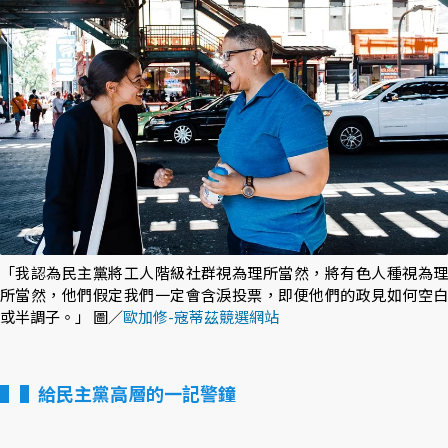
「我認為民主黨將工人階級社群視為理所當然，將有色人種視為理
所當然，他們假定我們一定會含淚投票，即便他們的政見如何空白
或半調子。」 圖／
歐加修-寇蒂茲競選網站
▌給民主黨高層的一記警鐘