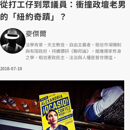
從打工仔到眾議員：衝撞政壇老男
的「紐約奇蹟」？
麥傑爾
法學背景，天主教徒，自由主義者，相信市場機制
與有限政府，持續鑽研《聯邦論》。服膺儒家修身
之學，相信憲政民主、法治與人權是普世價值。
2018-07-10