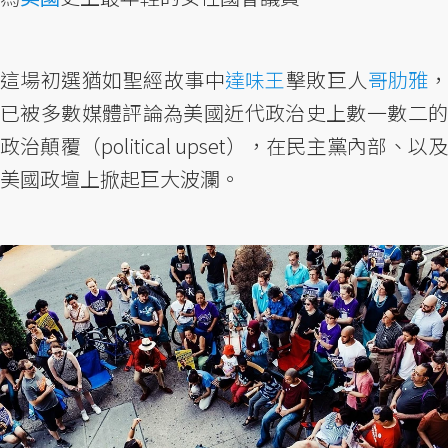
這場初選猶如聖經故事中
達味王
擊敗巨人
哥肋雅
已被多數媒體評論為美國近代政治史上數一數二的
政治顛覆（political upset），在民主黨內部、以及
美國政壇上掀起巨大波瀾。