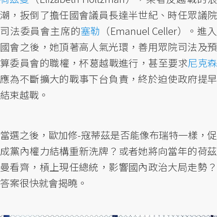
潮，扳倒了擔任國會議員長達半世紀、時任眾議院
司法委員會主席的
塞勒
（Emanuel Celler）。進
國會之後，她頂著高人氣光環，善用眾院司法及預
算委員會的職權，杯葛越戰進行，甚至要求
尼克森
應為不斷擴大的戰事下台負責，終於迫使政府提早
結束越戰。
當選之後，歐加修-寇蒂茲是否能像布瑞特一樣，促
成黨內權力結構重新洗牌？或者她將向當年的荷茲
曼看齊，槓上現任總統，影響國內政治大局走勢？
答案很快就會揭曉。