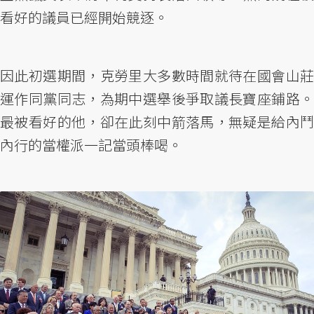
看好的議員已經開始競逐。
因此初選期間，克勞里大多數時間就待在國會山莊
運作同黨同志，為期中選舉後爭取議長寶座鋪路。
最被看好的他，卻在此刻中箭落馬，無疑是給內鬥
內行的當權派一記當頭棒喝。