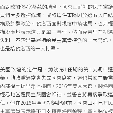
面對歐加修-寇蒂茲的勝利，國會山莊裡的民主黨議
員們大多選擇低調，或將這件事歸因於選區人口結
構及族群政治。裴洛西面對親信中箭落馬，也只輕
描淡寫地表示這只是單一事件。然而克勞里在初選
失利，不啻是基層捎給民主黨當權派的一大警訊，
也是給裴洛西的一大打擊。
美國政壇的定律是，總統第1任期的第1次期中選
舉，執政黨通常會失去國會席次，這也常使在野黨
內部權鬥提早浮上檯面。2016年美國大選，裴洛西
輕易地當選民主黨國會領袖，並誓言將再度爭取連
任，但在2018年全國初選起跑前，國會山莊已有民
主黨議員表示將不再支持裴洛西領導，黨內幾位被