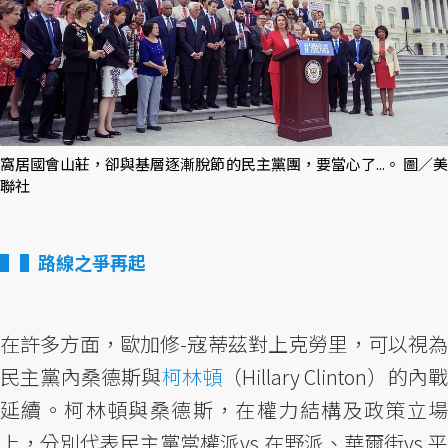
窩居國會山莊，卻與基層逐漸脫節的民主黨團，要當心了...。 圖／美
聯社
▌路線之爭再起
在許多方面，歐加修-寇蒂茲對上克勞里，可以視為
民主黨內桑德斯與
柯林頓
（Hillary Clinton）的內
延續。柯林頓與桑德斯，在權力結構及政策立場
上，分別代表民主黨當權派vs.在野派、華爾街vs.平