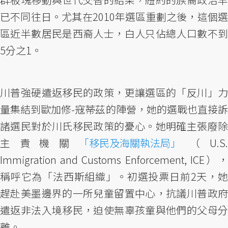
已不同往日。尤其在2010年選區重劃之後，這個選
區近半數居民是西裔人士，白人只佔總人口數不到
5分之1。
川普強硬遣返移民的政策，更讓選區的「反川」力
量集結到歐加修-寇蒂茲的陣營，她的選戰也直接訴
諸選民對於川氏移民政策的憂心。她明確主張廢除
主責機關
「移民及海關執法局」
（U.S
Immigration and Customs Enforcement, ICE），
稱呼它為「法西斯組織」。初選投票日前2天，她
趕赴美墨邊界的一所兒童留置中心，抗議川普政府
遣返非法入境移民，迫使無辜孩童與他們的父母分
離。