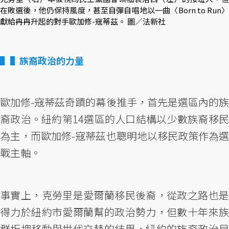
在敗選後，他仍保持風度，甚至自彈自唱地以一曲〈Born to Run〉
獻給冉冉升起的對手歐加修-寇蒂茲。 圖／法新社
▌族裔政治的力量
歐加修-寇蒂茲奇蹟的幕後推手，首先是選區內的族
裔政治。紐約第14選區的人口結構以少數族裔移民
為主，而歐加修-寇蒂茲也聰明地以移民政策作為選
戰主軸。
事實上，克勞里是愛爾蘭移民後裔，從政之路也是
得力於紐約市愛爾蘭幫的政治勢力，但數十年來族
群板塊移動與世代交替的結果，紐約的族裔政治早