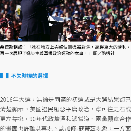
桑德斯稱讚：「她在地方上與整個黨機器對決，贏得重大的勝利，
再一次展現了進步主義草根政治運動的本事。」 圖／路透社
▌不失時機的選擇
2016年大選，無論是兩黨的初選或是大選結果都已
清楚顯示，美國選民厭惡平庸政治，寧可往更右或
更左靠攏，90年代政壇溫和派當道、兩黨願意合作
的畫面也許難以再現。歐加修-寇蒂茲現象，一方面