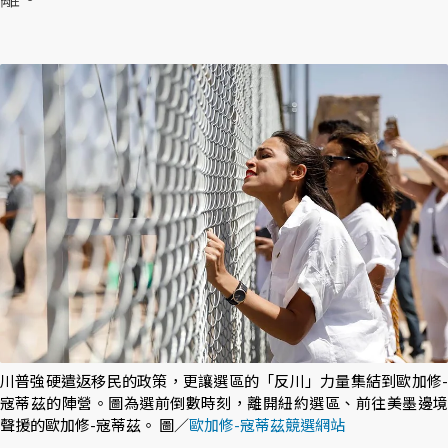
川普強硬遣返移民的政策，更讓選區的「反川」力量集結到歐加修-
寇蒂茲的陣營。圖為選前倒數時刻，離開紐約選區、前往美墨邊境
聲援的歐加修-寇蒂茲。 圖／
歐加修-寇蒂茲競選網站