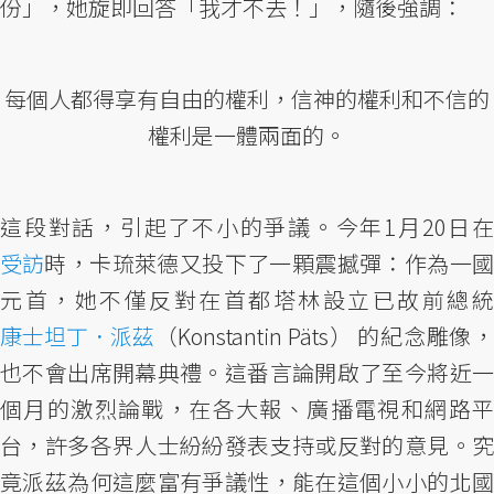
份」，她旋即回答「我才不去！」，隨後強調：
每個人都得享有自由的權利，信神的權利和不信的
權利是一體兩面的。
這段對話，引起了不小的爭議。今年1月20日在
受訪
時，卡琉萊德又投下了一顆震撼彈：作為一國
元首，她不僅反對在首都塔林設立已故前總統
康士坦丁．派茲
（Konstantin Päts） 的紀念雕像，
也不會出席開幕典禮。這番言論開啟了至今將近一
個月的激烈論戰，在各大報、廣播電視和網路平
台，許多各界人士紛紛發表支持或反對的意見。究
竟派茲為何這麼富有爭議性，能在這個小小的北國