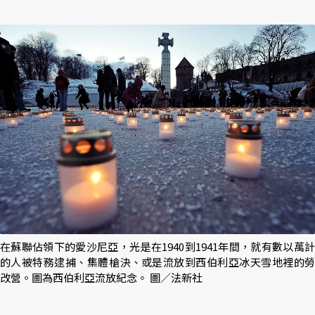
在蘇聯佔領下的愛沙尼亞，光是在1940到1941年間，就有數以萬計
的人被特務逮捕、集體槍決、或是流放到西伯利亞冰天雪地裡的勞
改營。圖為西伯利亞流放紀念。 圖／法新社