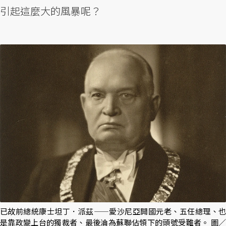
引起這麼大的風暴呢？
已故前總統康士坦丁．派茲——愛沙尼亞開國元老、五任總理、也
是靠政變上台的獨裁者、最後淪為蘇聯佔領下的頭號受難者。 圖／