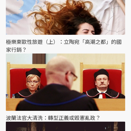
極樂東歐性旅遊（上）：立陶宛「高潮之都」的國
家行銷？
波蘭法官大清洗：轉型正義或毀憲亂政？