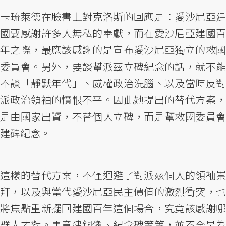
卡琉萊德在臉書上對克洛斯的回應是：愛沙尼亞建
國要感謝許多人無私的奉獻，而在愛沙尼亞建國百
年之際，最應該感謝的是宣布愛沙尼亞獨立的救國
委員會。另外，要談幫派茲立碑紀念的話，就不能
不談「靜默年代」、威權政治洗腦、以及當時反對
派政治領袖的憤恨不平。因此她提出的替代方案，
是由國家出資，不替個人立碑，而是幫救國委員會
建碑紀念。
這樣的替代方案，不僅迴避了對派茲個人的領袖崇
拜，以及與當代愛沙尼亞民主價值的激烈衝突，也
將焦點重新擺回建國百年這個場合，究竟該感謝哪
群人才對。畢竟建銅像、紀念碑等等，並不全是為