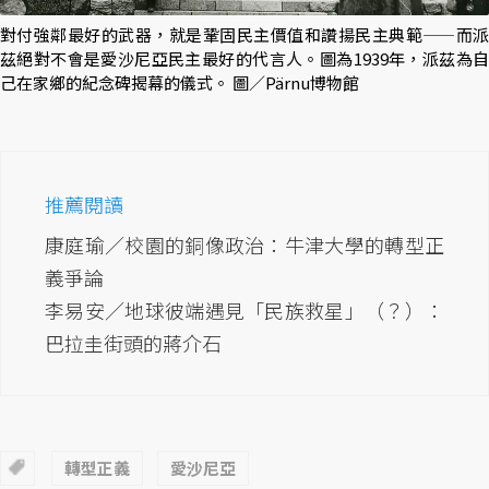
對付強鄰最好的武器，就是鞏固民主價值和讚揚民主典範——而派
茲絕對不會是愛沙尼亞民主最好的代言人。圖為1939年，派茲為自
己在家鄉的紀念碑揭幕的儀式。 圖／Pärnu博物館
推薦閱讀
康庭瑜／校園的銅像政治：牛津大學的轉型正
義爭論
李易安／地球彼端遇見「民族救星」（？）：
巴拉圭街頭的蔣介石
轉型正義
愛沙尼亞