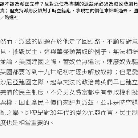
該不該為派茲立碑？反對派任為專制的派茲頭必須為滅國悲劇負
責；但支持派則反諷對手時空錯亂，拿現在的價值來評斷過去。 圖
／路透社
然而，派茲的問題在於他走了回頭路、不顧反對意
見、摧毀民主，這與華盛頓蓄奴的例子，無法相提
並論。美國建國之際，蓄奴並無違法，連廢奴先驅
英國都要等到十九世紀初才逐步解放奴隸；但是愛
沙尼亞建國之際，起草憲法的政治菁英們早已建立
完備的民主制度，不分男女貧富都享有參政權和投
票權，因此拿民主價值來評判派茲，並非是時空錯
亂之舉。即便是對30年代的愛沙尼亞而言，民主制
度也是相當重要的。