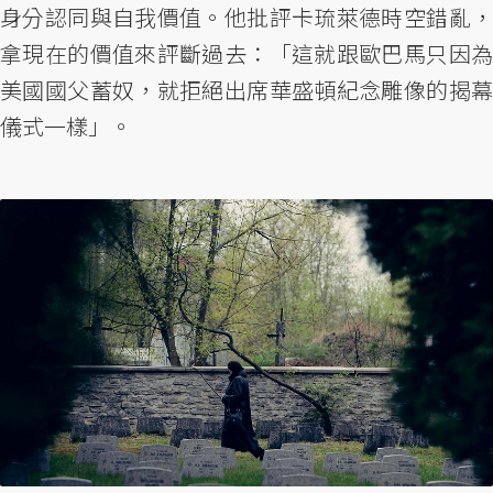
身分認同與自我價值。他批評卡琉萊德時空錯亂，
拿現在的價值來評斷過去：「這就跟歐巴馬只因為
美國國父蓄奴，就拒絕出席華盛頓紀念雕像的揭幕
儀式一樣」。