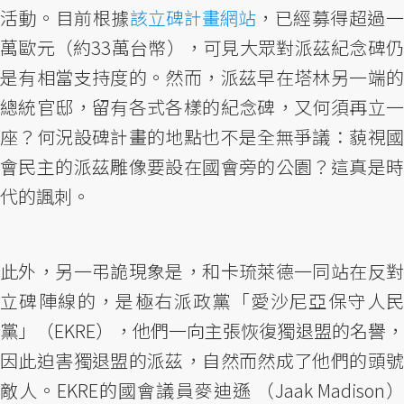
活動。目前根據
該立碑計畫網站
，已經募得超過
萬歐元（約33萬台幣），可見大眾對派茲紀念碑仍
是有相當支持度的。然而，派茲早在塔林另一端的
總統官邸，留有各式各樣的紀念碑，又何須再立一
座？何況設碑計畫的地點也不是全無爭議：藐視國
會民主的派茲雕像要設在國會旁的公園？這真是時
代的諷刺。
此外，另一弔詭現象是，和卡琉萊德一同站在反對
立碑陣線的，是極右派政黨「愛沙尼亞保守人民
黨」（EKRE），他們一向主張恢復獨退盟的名譽，
因此迫害獨退盟的派茲，自然而然成了他們的頭號
敵人。EKRE的國會議員麥迪遜 （Jaak Madison）