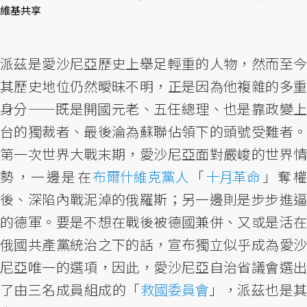
維基共享
派茲是愛沙尼亞歷史上舉足輕重的人物，然而至今
其歷史地位仍然曖昧不明，正是因為他複雜的多重
身分——既是開國元老、五任總理、也是靠政變上
台的獨裁者、最後淪為蘇聯佔領下的頭號受難者。
第一次世界大戰末期，愛沙尼亞面對嚴峻的世界情
勢，一邊是在
布爾什維克黨人
「
十月革命
」奪
後、深陷內戰泥淖的俄羅斯；另一邊則是步步進逼
的德軍。要是不想在戰後被德國兼併、又或是活在
俄國共產黨統治之下的話，宣布獨立似乎成為愛沙
尼亞唯一的選項，因此，愛沙尼亞自治省議會選出
了由三名成員組成的「
救國委員會
」，派茲也是