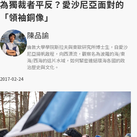
為獨裁者平反？愛沙尼亞面對的
「領袖銅像」
陳品諭
倫敦大學學院斯拉夫與東歐研究所博士生，自愛沙
尼亞揚帆啟程，向西漂流，觀察名為波羅的海/東
海/西海的這片水域，如何緊密連結環海各國的政
治歷史與文化。
2017-02-24