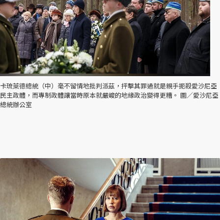
卡琉萊德總統（中）毫不留情地批判派茲，抨擊其罪過就是親手扼殺愛沙尼亞
民主政體，而專制政體讓當時原本就嚴峻的地緣政治變得更糟。 圖／愛沙尼亞
總統辦公室