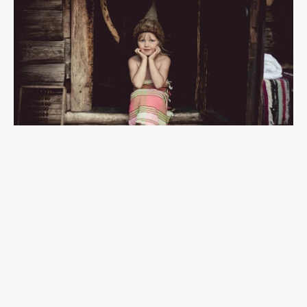
別叫我東歐！愛沙尼亞執著的「北歐新形象」