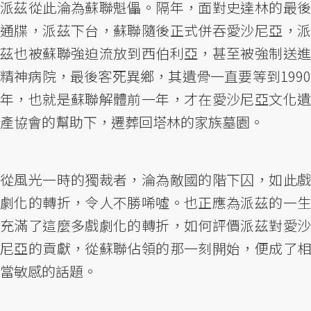
派茲從此淪為蘇聯魁儡。隔年，面對史達林的最後
通牒，派茲下台，蘇聯隨後正式併吞愛沙尼亞，派
茲也被蘇聯強迫流放到西伯利亞，甚至被強制送進
精神病院，最後客死異鄉，其遺骨一直要等到1990
年，也就是蘇聯解體前一年，才在愛沙尼亞文化遺
產協會的幫助下，遷葬回塔林的家族墓園。
從風光一時的獨裁者，淪為敵國的階下囚，如此戲
劇化的轉折，令人不勝唏噓。也正應為派茲的一生
充滿了這麼多戲劇化的轉折，如何評價派茲對愛沙
尼亞的貢獻，從蘇聯佔領的那一刻開始，便成了相
當敏感的話題。