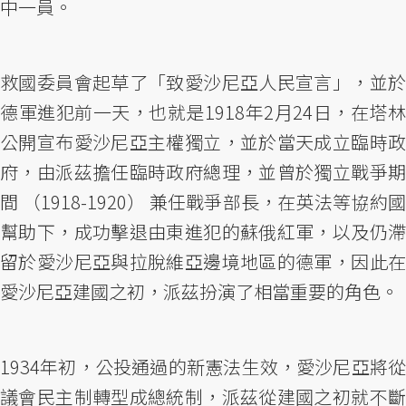
中一員。
救國委員會起草了「致愛沙尼亞人民宣言」，並於
德軍進犯前一天，也就是1918年2月24日，在塔林
公開宣布愛沙尼亞主權獨立，並於當天成立臨時政
府，由派茲擔任臨時政府總理，並曾於獨立戰爭期
間 （1918-1920） 兼任戰爭部長，在英法等協約國
幫助下，成功擊退由東進犯的蘇俄紅軍，以及仍滯
留於愛沙尼亞與拉脫維亞邊境地區的德軍，因此在
愛沙尼亞建國之初，派茲扮演了相當重要的角色。
1934年初，公投通過的新憲法生效，愛沙尼亞將從
議會民主制轉型成總統制，派茲從建國之初就不斷