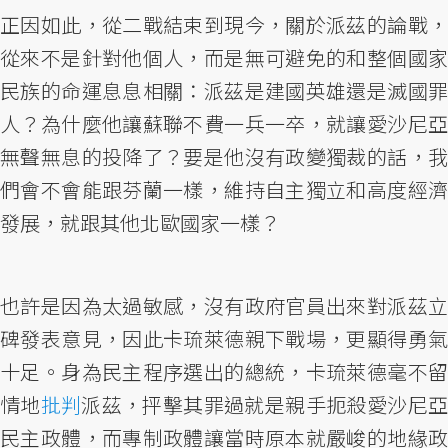
正因如此，從二戰結束到現今，關於派茲的論戰，
從來不是針對他個人，而是無可避免的和整個國家
民族的命運息息相關：派茲是建國英雄還是滅國罪
人？為什麼他讓蘇聯不費一兵一卒，就讓愛沙尼亞
無聲無息的投降了？要是他沒有政變獨裁的話，我
們會不會能跟芬蘭一樣，維持自主獨立和高度經濟
發展，就跟其他北歐國家一樣？
也許是因為太過敏感，沒有政府官員出來對派茲立
碑發表意見，因此卡琉萊德親下戰場，更顯得勇氣
十足。身為民主程序選出的總統，卡琉萊德毫不留
情地
批判
派茲，抨擊其罪過就是親手扼殺愛沙尼
民主政體，而專制政體讓當時原本就嚴峻的地緣政