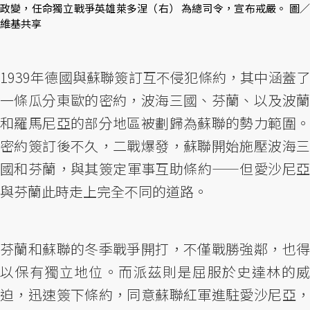
政變，任命獨立戰爭英雄萊多涅（右） 為總司令，宣布戒嚴。 圖／
維基共享
1939年德國與蘇聯簽訂互不侵犯條約，其中涵蓋了
一條瓜分東歐的密約，波海三國、芬蘭、以及波蘭
和羅馬尼亞的部分地區被劃歸為蘇聯的勢力範圍。
密約簽訂後不久，二戰爆發，蘇聯開始施壓波海三
國和芬蘭，與其簽定軍事互助條約——但愛沙尼亞
與芬蘭此時走上完全不同的道路。
芬蘭和蘇聯的冬季戰爭開打，不僅戰勝強鄰，也得
以保有獨立地位。而派茲則是屈服於史達林的威
迫，迅速簽下條約，同意蘇聯紅軍進駐愛沙尼亞，