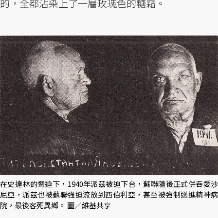
的，全都沾染上了一層玫瑰色的糖霜。
在史達林的脅迫下，1940年派茲被迫下台，蘇聯隨後正式併吞愛沙
尼亞，派茲也被蘇聯強迫流放到西伯利亞，甚至被強制送進精神病
院，最後客死異鄉。 圖／維基共享