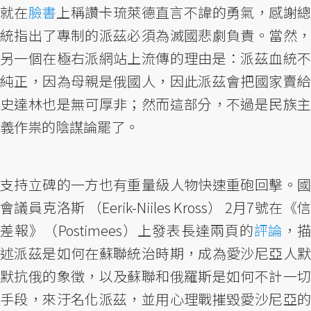
就在
臉書
上稱讚卡琉萊德直言不諱的勇氣，感謝
統指出了專制的派茲必須為滅國悲劇負責。當然，
另一個在極右派網站上流傳的理由是：派茲血統不
純正，因為母親是俄國人，因此派茲會把國家賣給
史達林也是無可厚非；然而這部分，不過是民族主
義作祟的陰謀論罷了。
支持立碑的一方也有重量級人物快速重砲回擊。國
會議員克洛斯 （Eerik-Niiles Kross） 2月7號在《信
差報》（Postimees）上發表長達兩頁的
評論
，描
述派茲是如何在蘇聯統治時期，成為愛沙尼亞人默
默抗俄的象徵，以及蘇聯和俄羅斯是如何不計一切
手段，來汙名化派茲，並用心理戰摧毀愛沙尼亞的