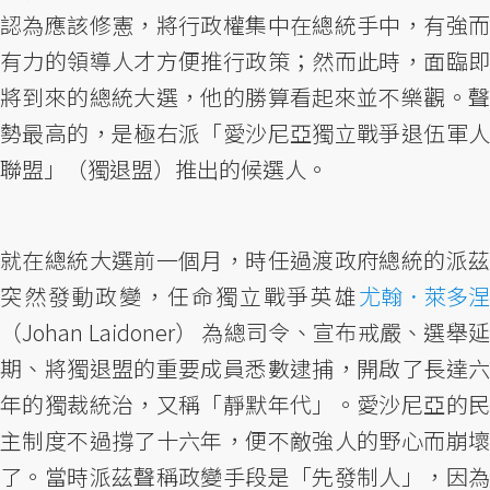
認為應該修憲，將行政權集中在總統手中，有強而
有力的領導人才方便推行政策；然而此時，面臨即
將到來的總統大選，他的勝算看起來並不樂觀。聲
勢最高的，是極右派「愛沙尼亞獨立戰爭退伍軍人
聯盟」（獨退盟）推出的候選人。
就在總統大選前一個月，時任過渡政府總統的派茲
突然發動政變，任命獨立戰爭英雄
尤翰．萊多涅
（Johan Laidoner） 為總司令、宣布戒嚴、選舉延
期、將獨退盟的重要成員悉數逮捕，開啟了長達六
年的獨裁統治，又稱「靜默年代」。愛沙尼亞的民
主制度不過撐了十六年，便不敵強人的野心而崩壞
了。當時派茲聲稱政變手段是「先發制人」，因為