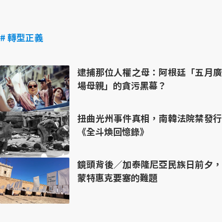
# 轉型正義
逮捕那位人權之母：阿根廷「五月廣
場母親」的貪污黑幕？
扭曲光州事件真相，南韓法院禁發行
《全斗煥回憶錄》
鏡頭背後／加泰隆尼亞民族日前夕，
蒙特惠克要塞的難題