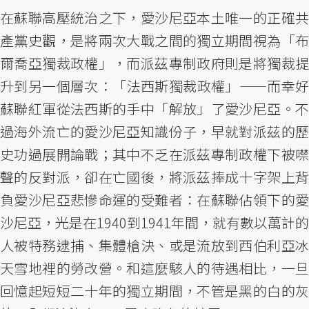
在蘇聯高壓統治之下，愛沙尼亞本土唯一的正確共
產黨史觀，是將兩次大戰之間的獨立期間視為「布
爾喬亞獨裁政權」，而派茲專制政府則是將獨裁提
升到另一個層次：「法西斯獨裁政權」——而幸好
蘇聯紅軍從法西斯的手中「解放」了愛沙尼亞。不
過海外流亡的愛沙尼亞知識份子，早就對派茲的歷
史功過展開論戰；其中不乏在派茲專制政權下被噤
聲的反對派，卻在亡國後，將派茲捧成十字架上背
負愛沙尼亞悲慘命運的受難者：在蘇聯佔領下的愛
沙尼亞，光是在1940到1941年間，就有數以萬計的
人被特務逮捕、集體槍決、或是流放到西伯利亞冰
天雪地裡的勞改營。和這麼駭人的待遇相比，一旦
回憶起短短二十年的獨立期間，不管是黑的白的灰