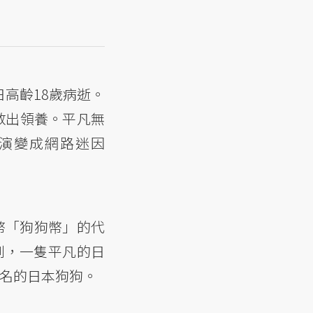
4日高齡18歲病逝。
救出領養。平凡無
樣演變成網路迷因
幣「狗狗幣」的代
到，一隻平凡的日
知名的日本狗狗。