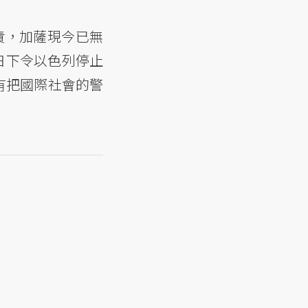
譴責，加薩現今已無
24日下令以色列停止
有把國際社會的警