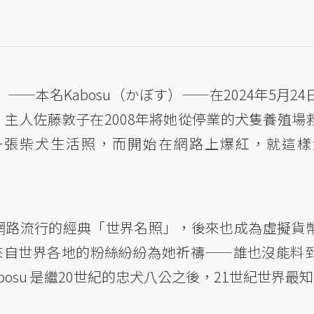
」 ——本名Kabosu（かぼす）——在2024年5月2
主人佐藤敦子在2008年將她從停業的犬隻養殖場
為一張柴犬生活照，而開始在網路上爆紅，就這
全球網路流行的經典「世界名照」，後來也成為虛擬貨
，來自世界各地的粉絲紛紛為她祈禱——誰也沒能料
osu 是繼20世紀的忠犬八公之後，21世紀世界最