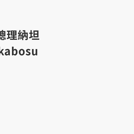
，總理納坦
bosu
」