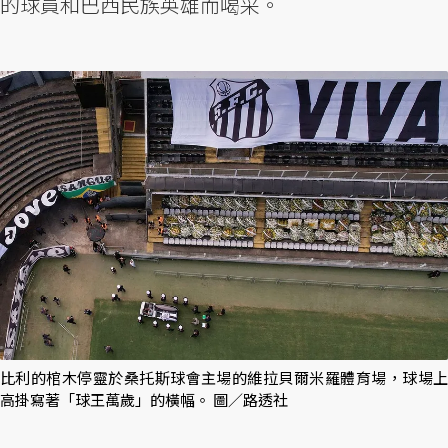
的球員和巴西民族英雄而喝采。
比利的棺木停靈於桑托斯球會主場的維拉貝爾米羅體育場，球場上
高掛寫著「球王萬歲」的橫幅。 圖／路透社