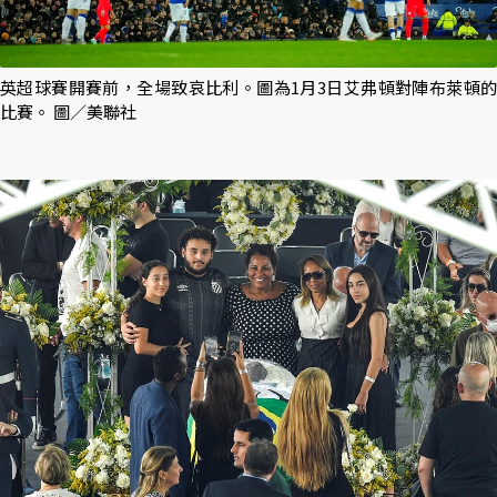
英超球賽開賽前，全場致哀比利。圖為1月3日艾弗頓對陣布萊頓的
比賽。 圖／美聯社