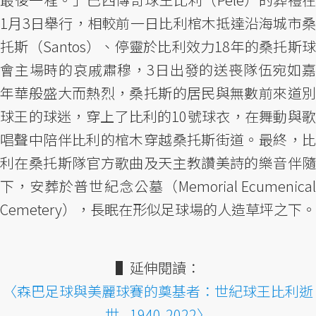
1月3日舉行，相較前一日比利棺木抵達沿海城市桑
托斯（Santos）、停靈於比利效力18年的桑托斯球
會主場時的哀戚肅穆，3日出發的送喪隊伍宛如嘉
年華般盛大而熱烈，桑托斯的居民與無數前來道別
球王的球迷，穿上了比利的10號球衣，在舞動與歌
唱聲中陪伴比利的棺木穿越桑托斯街道。最終，比
利在桑托斯隊官方歌曲及天主教讚美詩的樂音伴隨
下，安葬於普世紀念公墓（Memorial Ecumenical
Cemetery），長眠在形似足球場的人造草坪之下。
▌延伸閱讀：
〈森巴足球與美麗球賽的奠基者：世紀球王比利逝
世...1940-2022〉