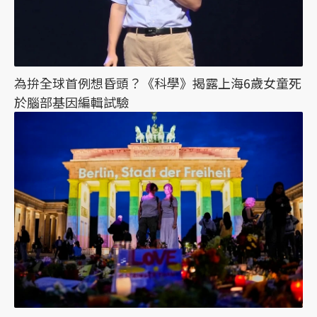
為拚全球首例想昏頭？《科學》揭露上海6歲女童死
於腦部基因編輯試驗