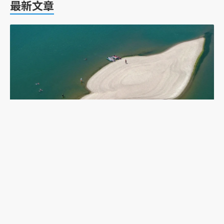
最新文章
乾旱下的多瑙河：二戰沉船重現，塞爾維亞政府如
何應對低水位航運難題？