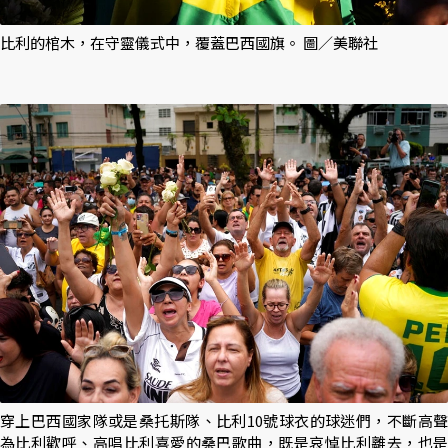
比利的棺木，在守靈儀式中，覆蓋巴西國旗。 圖／美聯社
穿上巴西國家隊或是桑托斯隊、比利10號球衣的球迷們，不斷高聲
為比利歡呼、高唱比利喜愛的桑巴歌曲，既是哀悼比利離去，也是