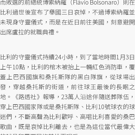
而敗選的前總統博索納羅（Flávio Bolsonaro）則在
比利過世後宣布了舉國三日哀悼，不過博索納羅並
未現身守靈儀式，而是在近日前往美國，刻意避開
出席盧拉的就職典禮。
比利的守靈儀式持續24小時，到了當地時間1月3日
上午10點，比利的棺木被抬上一輛紅色消防車，覆
蓋上巴西國旗和桑托斯隊的黑白隊旗，從球場出
發，穿越桑托斯的街道，前往球王最後的長眠之
地。《路透社》報導，23萬人沿途伴隨送葬隊伍，
穿上巴西國家隊或是桑托斯隊、比利10號球衣的球
迷們，不斷高聲為比利歡呼、高唱比利喜愛的桑巴
歌曲，既是哀悼比利離去，也是為這位當代最偉大