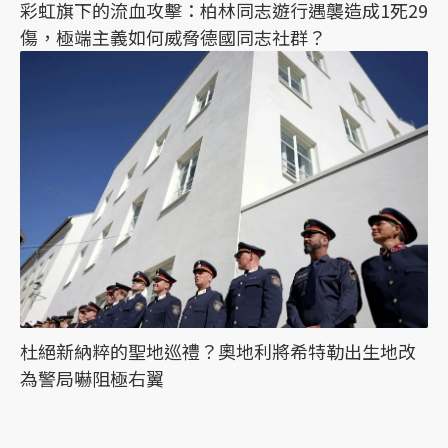
彩虹旗下的流血攻擊：柏林同志遊行遇襲造成1死29
傷，極端主義如何威脅德國同志社群？
杜絕新納粹的聖地巡禮？奧地利將希特勒出生地改
為警局嚇阻極右翼