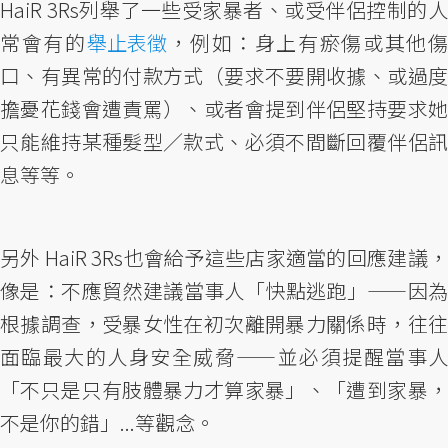
HaiR 3Rs列舉了一些受家暴者、或受伴侶控制的人
常會有的
舉止表徵
，例如：身上有瘀傷或其他
口、有異常的付款方式（要求不要開收據、或過度
擔憂花錢會遭責罵）、或者會提到伴侶堅持要求她
只能維持某種髮型／款式、必須不間斷回覆伴侶訊
息等等。
另外 HaiR 3Rs也會給予這些店家適當的回應建議，
像是：不應貿然建議當事人「快點逃跑」——因為
根據調查，受暴女性在初次離開暴力關係時，往往
面臨最大的人身安全威脅——並必須提醒當事人
「不只是只有肢體暴力才算家暴」、「遭到家暴，
不是你的錯」...等觀念。