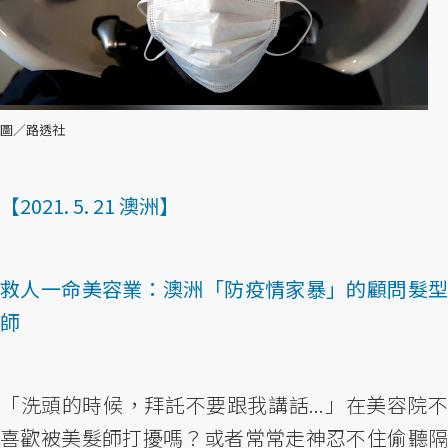
圖／路透社
【2021. 5. 21 澳洲】
救人一命美容業：澳洲「防疫情家暴」的顧問髮型
師
「洗頭的時候，拜託不要跟我講話...」在美容院不
喜歡被美髮師打擾嗎？或者常常走神忍不住偷聽隔