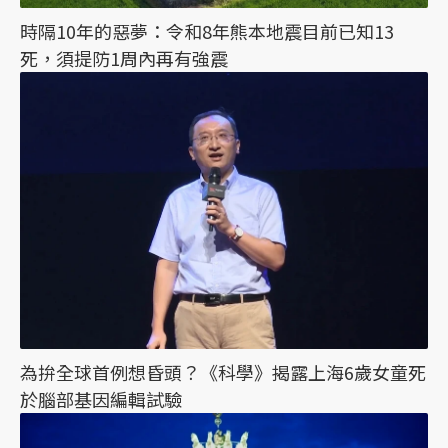
時隔10年的惡夢：令和8年熊本地震目前已知13
死，須提防1周內再有強震
為拚全球首例想昏頭？《科學》揭露上海6歲女童死
於腦部基因編輯試驗