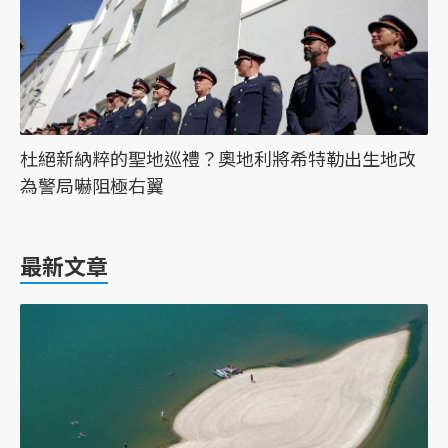
杜絕新納粹的聖地巡禮？奧地利將希特勒出生地改
為警局嚇阻極右翼
最新文章