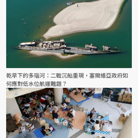
乾旱下的多瑙河：二戰沉船重現，塞爾維亞政府如
何應對低水位航運難題？