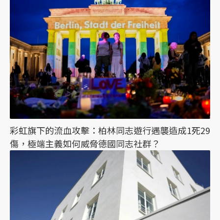
彩虹旗下的流血攻擊：柏林同志遊行遇襲造成1死29
傷，極端主義如何威脅德國同志社群？