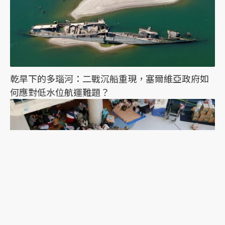
乾旱下的多瑙河：二戰沉船重現，塞爾維亞政府如
何應對低水位航運難題？