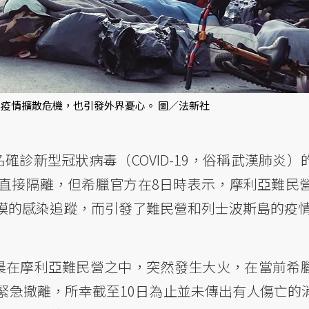
疫情擴散危機，也引發外界憂心。 圖／法新社
確診新型冠狀病毒（COVID-19，俗稱武漢肺炎
直接隔離，但希臘官方在8日時表示，摩利亞難民營
模的感染追蹤，而引發了難民營和列士波斯島的疫
晨在摩利亞難民營之中，突然發生大火，在當前希
緊急撤離，所幸截至10日為止並未傳出有人傷亡的