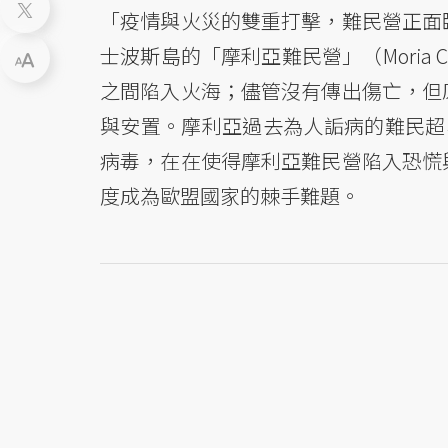
「疫情與火災的雙重打擊，難民營正面
士波斯島的「摩利亞難民營」（Moria
之間陷入火海；儘管沒有傳出傷亡，但原
與安置。摩利亞過去為人詬病的難民超
病毒，在在使得摩利亞難民營陷入恐慌
度成為歐盟國家的棘手難題。