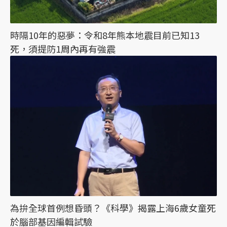
時隔10年的惡夢：令和8年熊本地震目前已知13
死，須提防1周內再有強震
為拚全球首例想昏頭？《科學》揭露上海6歲女童死
於腦部基因編輯試驗