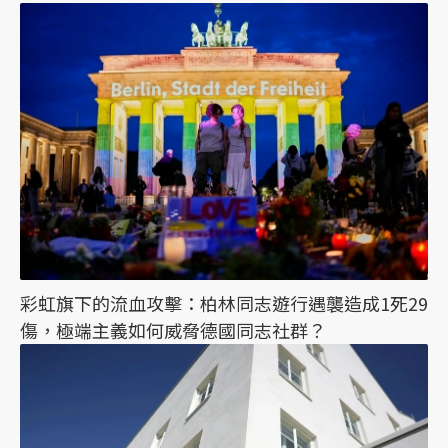
彩虹旗下的流血攻擊：柏林同志遊行遇襲造成1死29
傷，極端主義如何威脅德國同志社群？