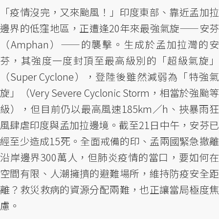
「疫情沒完，又來颱風！」印度東部、靠近孟加拉
邊界的低窪地區，正遭逢20年來最強氣旋——安芬
（Amphan）——的襲擊。生成於孟加拉灣的安
芬，其強度一度封頂至最高級別的「超級氣旋」
（Super Cyclone），登陸後雖然減弱為「特強氣
旋」（Very Severe Cyclonic Storm，相當於強颱等
級），但目前仍以最高風速185km／h、挾暴雨狂
風肆虐印度與孟加拉邊境。截至21日中午，安芬已
經至少造成15死。全面戒備的印、孟兩國緊急撤離
沿岸邊界300萬人，但肺炎疫情的當口，要如何在
空間有限、人潮擁擠的避難場所，維持防疫安全距
離？救災救病的資源分配兩難，也正讓當局極度焦
慮。