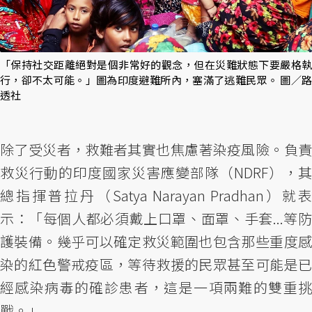
「保持社交距離絕對是個非常好的觀念，但在災難狀態下要嚴格執
行，卻不太可能。」圖為印度避難所內，塞滿了逃難民眾。 圖／路
透社
除了受災者，救難者其實也焦慮著染疫風險。負責
救災行動的印度國家災害應變部隊（NDRF），其
總指揮普拉丹（Satya Narayan Pradhan）就表
示：「每個人都必須戴上口罩、面罩、手套...等防
護裝備。幾乎可以確定救災範圍也包含那些重度感
染的紅色警戒疫區，等待救援的民眾甚至可能是已
經感染病毒的確診患者，這是一項兩難的雙重挑
戰。」