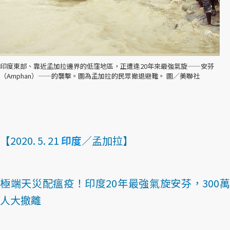
印度東部、靠近孟加拉邊界的低窪地區，正遭逢20年來最強氣旋——安芬
（Amphan）——的襲擊。圖為孟加拉的民眾撤退避難。 圖／美聯社
【2020. 5. 21
印度
／孟加拉】
極端天災配瘟疫！印度20年最強氣旋安芬，300萬
人大撤離