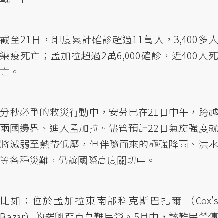
截至21日，印度累計確診超過11萬人，3,400多人
染疫死亡；孟加拉超過2萬6,000確診，近400人死
亡。
分秒必爭的救災行動中，安芬已在21日中午，跨越
兩國邊界、進入孟加拉。儘管預計22日氣旋強度就
將減弱至熱帶低壓，但伴隨而來的極強降雨、洪水
等各種災難，仍讓國際高度關切中。
比如：位於孟加拉東南部科克斯巴扎爾 （Cox's
Bazar）的羅興亞百萬難民營。5月中，該難民營傳