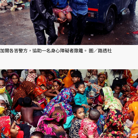
加爾各答警方，協助一名身心障礙者撤離。 圖／路透社