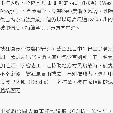
下午5點，登陸印度東北部的西孟加拉邦（West
Bengal）。登陸前夕，安芬的強度漸次減弱，登陸
後已轉為特強氣旋，但仍以以最高風速185km/h的
破壞強度，持續朝北北東方向前進。
挾狂風暴雨侵襲的安芬，截至21日中午已至少奪走
印、孟兩國15條人命。其中包含首例死亡的一名孟
加拉紅十字會志工，在協助地方村民疏散時，船隻
不幸翻覆、被狂風暴雨捲去。已知罹難者，還有印
度奧里薩邦（Odisha）一名孩童，被自家傾倒的泥
牆給壓死。
根據聯合國人道事務協調廳（OCHA）的估計，