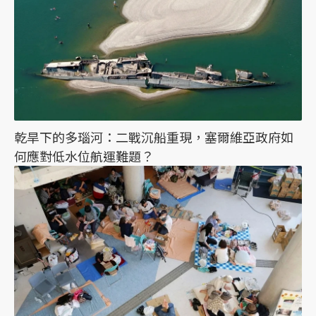
乾旱下的多瑙河：二戰沉船重現，塞爾維亞政府如
何應對低水位航運難題？