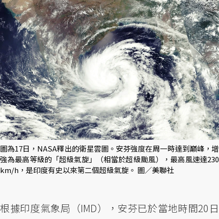
圖為17日，NASA釋出的衛星雲圖。安芬強度在周一時達到巔峰，增
強為最高等級的「超級氣旋」（相當於超級颱風），最高風速達230
km/h，是印度有史以來第二個超級氣旋。 圖／美聯社
根據印度氣象局（IMD），安芬已於當地時間20日