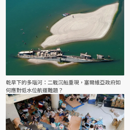
乾旱下的多瑙河：二戰沉船重現，塞爾維亞政府如
何應對低水位航運難題？