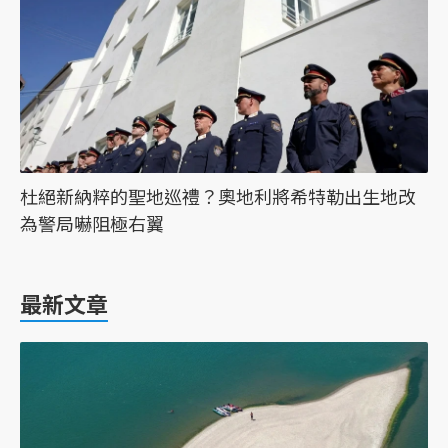
杜絕新納粹的聖地巡禮？奧地利將希特勒出生地改
為警局嚇阻極右翼
最新文章