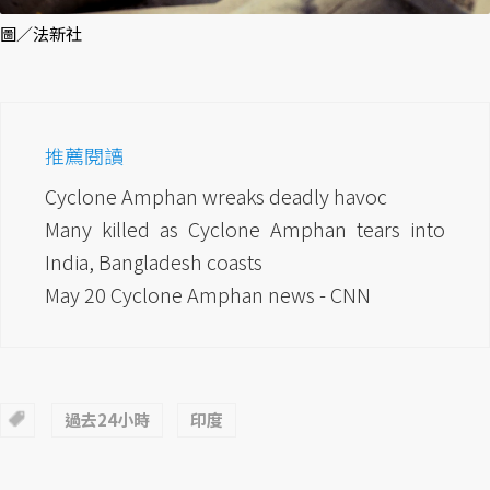
圖／法新社
推薦閱讀
Cyclone Amphan wreaks deadly havoc
Many killed as Cyclone Amphan tears into
India, Bangladesh coasts
May 20 Cyclone Amphan news - CNN
過去24小時
印度