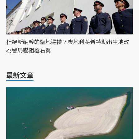
杜絕新納粹的聖地巡禮？奧地利將希特勒出生地改
為警局嚇阻極右翼
最新文章