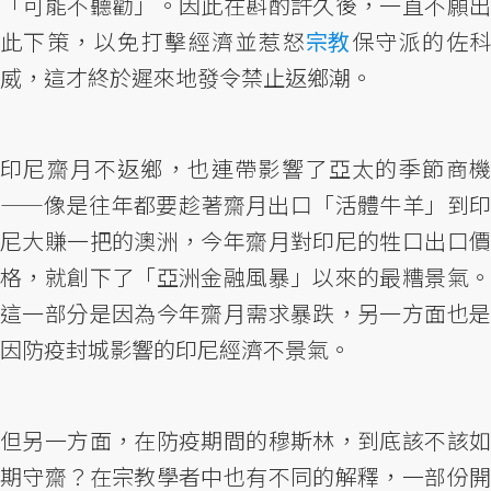
「可能不聽勸」。因此在斟酌許久後，一直不願出
此下策，以免打擊經濟並惹怒
宗教
保守派的佐
威，這才終於遲來地發令禁止返鄉潮。
印尼齋月不返鄉，也連帶影響了亞太的季節商機
——像是往年都要趁著齋月出口「活體牛羊」到印
尼大賺一把的澳洲，今年齋月對印尼的牲口出口價
格，就創下了「亞洲金融風暴」以來的最糟景氣。
這一部分是因為今年齋月需求暴跌，另一方面也是
因防疫封城影響的印尼經濟不景氣。
但另一方面，在防疫期間的穆斯林，到底該不該如
期守齋？在宗教學者中也有不同的解釋，一部份開