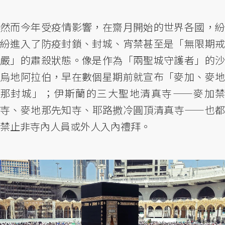
然而今年受疫情影響，在齋月開始的世界各國，紛
紛進入了防疫封鎖、封城、宵禁甚至是「無限期戒
嚴」的肅殺狀態。像是作為「兩聖城守護者」的沙
烏地阿拉伯，早在數個星期前就宣布「麥加、麥地
那封城」；伊斯蘭的三大聖地清真寺——麥加禁
寺、麥地那先知寺、耶路撒冷圓頂清真寺——也都
禁止非寺內人員或外人入內禮拜。