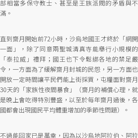
部相當多保守教士、甚至是王族派閥的矛盾與不
滿。
直到齋月開始前72小時，沙烏地國王才終於「網開
一面」，除了同意兩聖城清真寺能舉行小規模的
「泰拉威」禮拜；國王也下令鬆綁各地的禁足嚴
令，一方面為了緩解齋月封城的民怨，另一方面也
開放一定時間讓平民們能上街採買，屯糧面對齋月
30天的「家族性夜間暴食」（齋月的補償心理，就
是晚上會吃得特別豐盛，以至於每年齋月過後，各
國都會出現國民平均體重增加的季節性問題）。
不過能回家已是萬幸，因為以沙烏地阿拉伯、阿拉