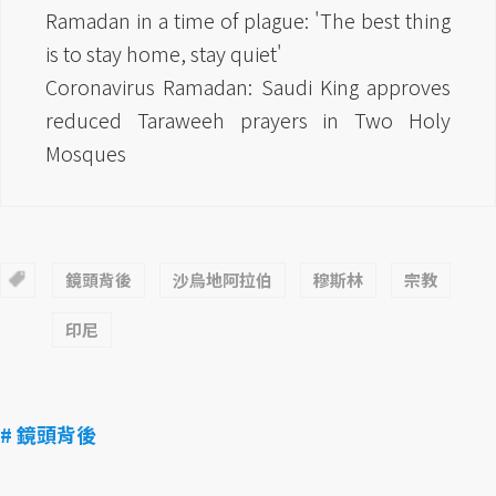
Ramadan in a time of plague: 'The best thing
is to stay home, stay quiet'
Coronavirus Ramadan: Saudi King approves
reduced Taraweeh prayers in Two Holy
Mosques
鏡頭背後
沙烏地阿拉伯
穆斯林
宗教
印尼
# 鏡頭背後