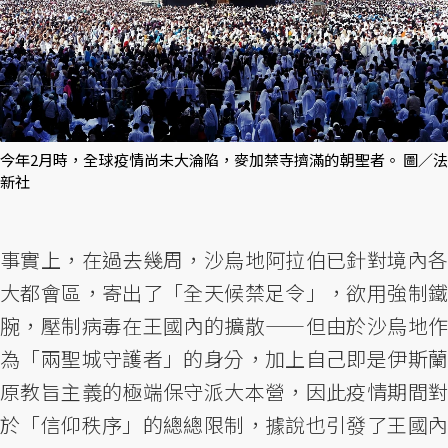
今年2月時，全球疫情尚未大淪陷，麥加禁寺擠滿的朝聖者。 圖／法
新社
事實上，在過去幾周，沙烏地阿拉伯已針對境內各
大都會區，寄出了「全天候禁足令」，欲用強制鐵
腕，壓制病毒在王國內的擴散——但由於沙烏地作
為「兩聖城守護者」的身分，加上自己即是伊斯蘭
原教旨主義的極端保守派大本營，因此疫情期間對
於「信仰秩序」的總總限制，據說也引發了王國內