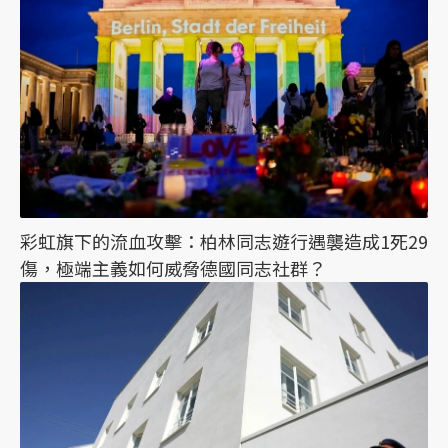
彩虹旗下的流血攻擊：柏林同志遊行遇襲造成1死29
傷，極端主義如何威脅德國同志社群？