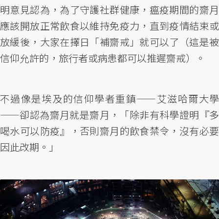
明意見認為，為了守護社群健康，瘟疫期間的齋月
應該開放正常飲食以維持免疫力，直到疫情結束或
放緩後，大家在擇日「補齋戒」就可以了（這是被
信仰允許的，旅行者或病患都可以推遲齋戒）。
不過像是埃及的信仰學者重鎮——艾滋哈爾大學
——卻認為齋月就是齋月，「除非有科學證明『多
喝水可以防疫』，否則齋月的飲食禁令，沒有必要
因此改期。」