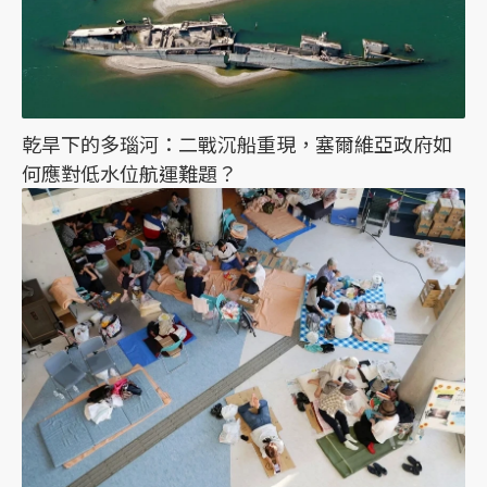
乾旱下的多瑙河：二戰沉船重現，塞爾維亞政府如
何應對低水位航運難題？