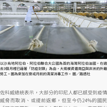
以沙烏地阿拉伯、阿拉伯聯合大公國為首的海灣阿拉伯油國，在過
去3個月裡已藉著「防疫封鎖」為由，大規模資遣南亞與非洲的外籍
勞工。圖為麥加在齋戒月前的清潔消毒工作。 圖／路透社
佐科威總統表示，大部分的印尼人都已感受到疫情
威脅而取消、或提前返鄉，但至今仍24%的國民