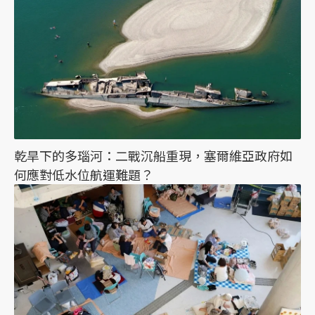
乾旱下的多瑙河：二戰沉船重現，塞爾維亞政府如
何應對低水位航運難題？