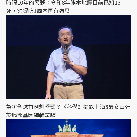
時隔10年的惡夢：令和8年熊本地震目前已知13
死，須提防1周內再有強震
為拚全球首例想昏頭？《科學》揭露上海6歲女童死
於腦部基因編輯試驗