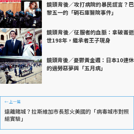
鏡頭背後／攻打病院的暴民謊言？巴
黎五一的「硝石庫醫院事件」
鏡頭背後／征服者的血脈：拿破崙逝
世198年，繼承者王子現身
鏡頭背後／憂鬱黃金週：日本10連休
的過勞惡夢與「五月病」
←
上一篇
遠離賭城？拉斯維加市長惹火美國的「病毒城市對照
組實驗」