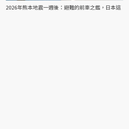
2026年熊本地震一週後：避難的前車之鑑，日本這
次能降低「災害關聯死」嗎？
時隔10年的惡夢：令和8年熊本地震目前已知13
死，須提防1周內再有強震