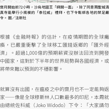
齋月開始前72小時，沙烏地國王「網開一面」，除了同意兩聖城清
真寺能舉行小規模的「泰拉威」禮拜，也下令鬆綁各地的禁足嚴
令。 圖／法新社
根據《金融時報》的估計，在疫情期間的全球癱
瘓，已嚴重衝擊了全球移工匯錢返鄉的「匯外經
濟」。超過1,000億的預期薪資沒辦法回流到開發
中國家，這對於下半年的世界局勢與各國經濟，或
將帶來難以預測的不穩影響。
就算沒有出國，在瘟疫之中的齋月也不一定能夠返
家——像是全球穆斯林人口數最多的印尼，本周就
由總統佐科威（Joko Widodo）下令：「大家請勿