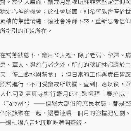
齋。於個人層面，齋戒月是穆斯林尋求堅定信仰與
穩定心神的機會；於社會層面，則希望能暫停俗世
累積的集體情緒，讓社會冷靜下來，重新思考信仰
所指引的正道所在。
在常態狀態下，齋月30天裡，除了老弱、孕婦、病
患、軍人、與旅行者之外，所有的穆斯林都應於白
天「停止飲水與禁食」；但日常的工作與責任皆應
照常進行，不可受齋戒所耽擱。直到日落以後，眾
人也可到清真寺進行齋月的特殊禮拜「泰拉威」
（Tarawih）——但絕大部份的庶民狀態，都是整
個家族聚在一起，邊看連續一個月的強檔肥皂劇、
一邊七嘴八舌地閒聊吃著開齋飯。