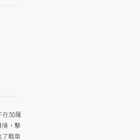
午在加薩
邊境，擊
出了戰車