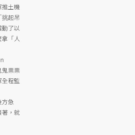
軍推土機
「挑起吊
震動了以
麼拿「人
n
鬼鬼祟祟
軍全程監
後方急
接著，就