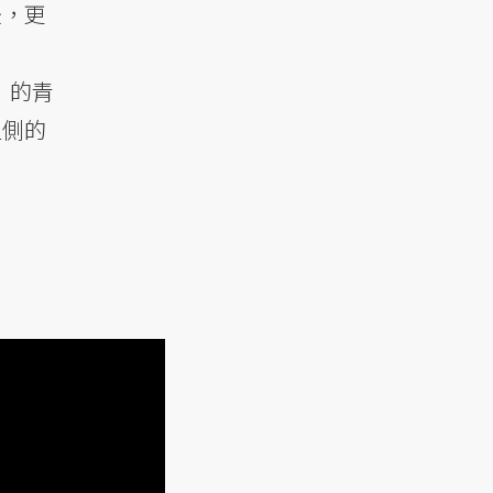
後，更
）的青
坦側的