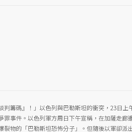
談判籌碼』！」以色列與巴勒斯坦的衝突，23日上
爭罪事件。以色列軍方周日下午宣稱，在加薩走廊
爆裂物的「巴勒斯坦恐怖分子」。但隨後以軍卻派