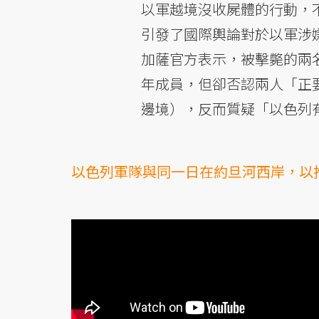
以軍越境沒收屍體的行動，
引發了國際輿論對於以軍涉
加薩官方表示，被擊斃的兩名
年成員，但卻否認兩人「正
邊境），反而質疑「以色列
以色列軍隊與同一日在約旦河西岸，以