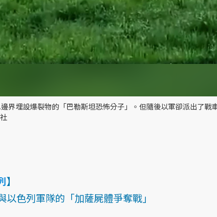
巴邊界埋設爆裂物的「巴勒斯坦恐怖分子」。但隨後以軍卻派出了戰
聞社
列
】
與以色列軍隊的「加薩屍體爭奪戰」