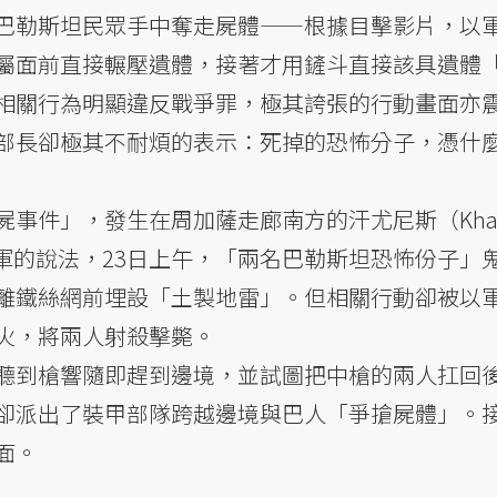
巴勒斯坦民眾手中奪走屍體——根據目擊影片，以
屬面前直接輾壓遺體，接著才用鏟斗直接該具遺體
相關行為明顯違反戰爭罪，極其誇張的行動畫面亦
部長卻極其不耐煩的表示：死掉的恐怖分子，憑什
屍事件」，發生在周加薩走廊南方的汗尤尼斯（Kha
列國軍的說法，23日上午，「兩名巴勒斯坦恐怖份子」
離鐵絲網前埋設「土製地雷」。但相關行動卻被以
火，將兩人射殺擊斃。
聽到槍響隨即趕到邊境，並試圖把中槍的兩人扛回
卻派出了裝甲部隊跨越邊境與巴人「爭搶屍體」。
面。