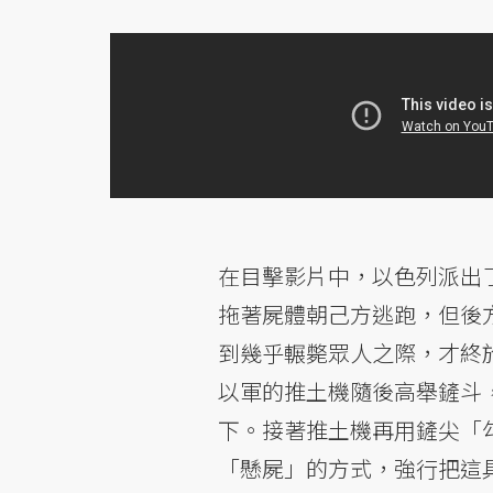
在目擊影片中，以色列派出
拖著屍體朝己方逃跑，但後
到幾乎輾斃眾人之際，才終
以軍的推土機隨後高舉鏟斗
下。接著推土機再用鏟尖「
「懸屍」的方式，強行把這