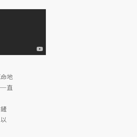
死命地
——直
擊鏟
，以