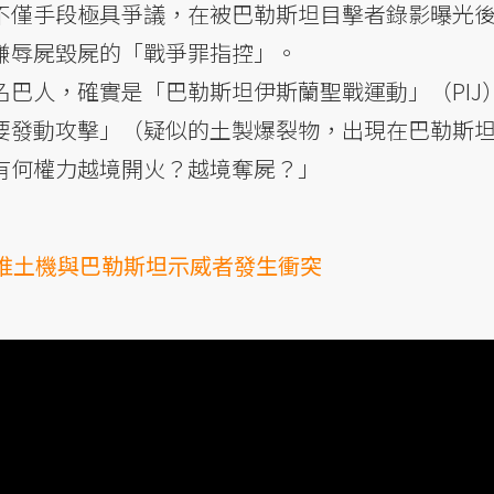
不僅手段極具爭議，在被巴勒斯坦目擊者錄影曝光
嫌辱屍毀屍的「戰爭罪指控」。
巴人，確實是「巴勒斯坦伊斯蘭聖戰運動」（PIJ
要發動攻擊」（疑似的土製爆裂物，出現在巴勒斯
有何權力越境開火？越境奪屍？」
推土機與巴勒斯坦示威者發生衝突