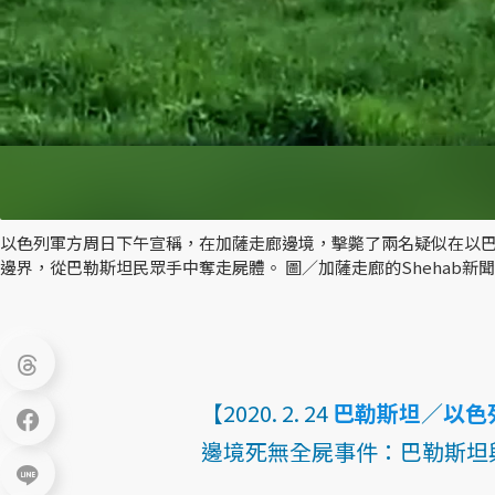
以色列軍方周日下午宣稱，在加薩走廊邊境，擊斃了兩名疑似在以
邊界，從巴勒斯坦民眾手中奪走屍體。 圖／加薩走廊的Shehab新
【2020. 2. 24
巴勒斯坦
／
以色
邊境死無全屍事件：巴勒斯坦