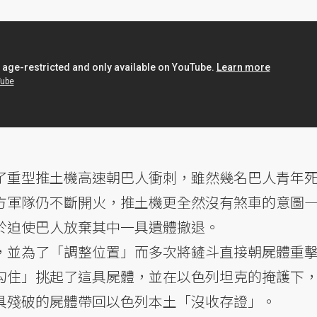
了重型推土機高速朝巴人衝刺，雖然幾名巴人青年
方軍隊仍不斷開火，推土機更全然沒有煞車的意圖
於迫使巴人放棄其中一具遺體撤退。
，並為了「調整位置」而多次將鏟斗直接朝屍體重
勾住」挑起了這具屍體，並在以色列坦克的掩護下
具殘破的屍體帶回以色列本土「沒收存證」。