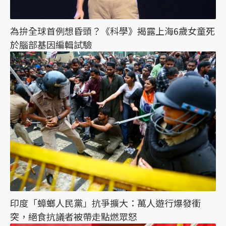
為拚全球首例想昏頭？《科學》揭露上海6歲女童死
於腦部基因編輯試驗
印度「蟑螂人民黨」抗爭擴大：萬人遊行爆發衝
突，絕食抗議者被帶走點燃眾怒