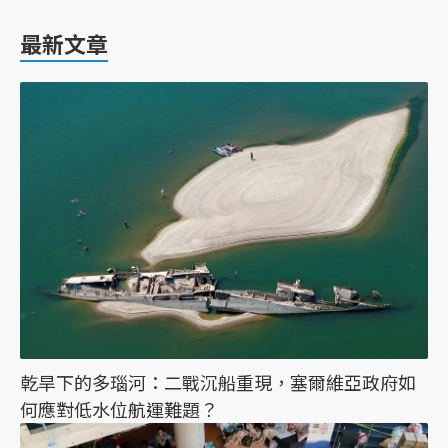
最新文章
乾旱下的多瑙河：二戰沉船重現，塞爾維亞政府如
何應對低水位航運難題？