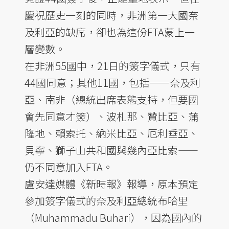
慶祝歷史一刻的同時，非洲第一大國奈
及利亞的缺席，卻也為這份FTA蒙上一
層變數。
在非洲55國中，21日的簽字儀式，只有
44國同意；其他11國，包括——奈及利
亞、南非（總統出席表態支持，但要國
會先同意才簽）、波札那、贊比亞、蒲
隆地、賴索托、納米比亞、厄利垂亞、
貝寧、獅子山共和國與幾內亞比索——
仍不同意加入FTA。
盧安達媒體《新時報》報導，原本預定
參加簽字儀式的奈及利亞總統布哈里
（Muhammadu Buhari），因為國內的