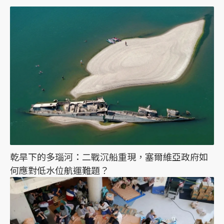
乾旱下的多瑙河：二戰沉船重現，塞爾維亞政府如
何應對低水位航運難題？