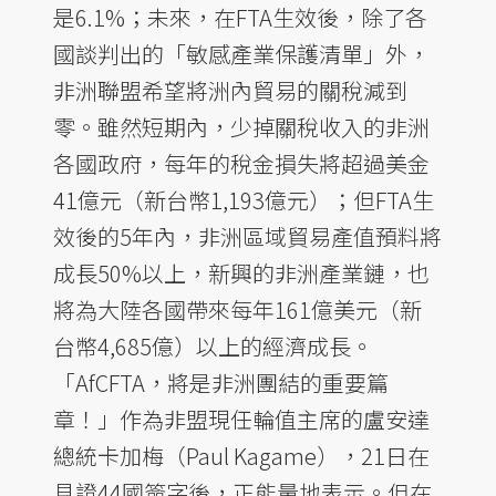
是6.1%；未來，在FTA生效後，除了各
國談判出的「敏感產業保護清單」外，
非洲聯盟希望將洲內貿易的關稅減到
零。雖然短期內，少掉關稅收入的非洲
各國政府，每年的稅金損失將超過美金
41億元（新台幣1,193億元）；但FTA生
效後的5年內，非洲區域貿易產值預料將
成長50%以上，新興的非洲產業鏈，也
將為大陸各國帶來每年161億美元（新
台幣4,685億）以上的經濟成長。
「AfCFTA，將是非洲團結的重要篇
章！」作為非盟現任輪值主席的盧安達
總統卡加梅（Paul Kagame），21日在
見證44國簽字後，正能量地表示。但在