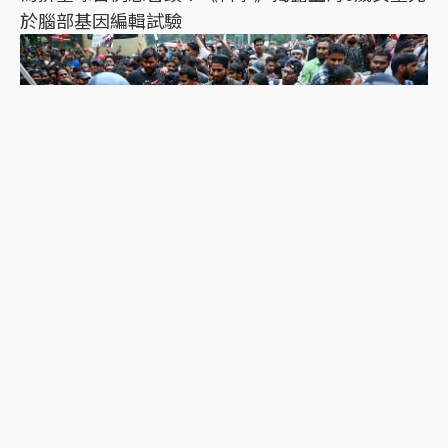
於腦部基因編輯試驗
印度「蟑螂人民黨」抗爭擴大：萬人遊行爆發衝
突，絕食抗議者被帶走點燃眾怒