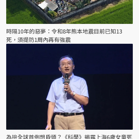
時隔10年的惡夢：令和8年熊本地震目前已知13
死，須提防1周內再有強震
為拚全球首例想昏頭？《科學》揭露上海6歲女童死