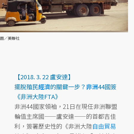
圖／美聯社
【2018. 3. 22 盧安達】
擺脫殖民
經濟
的關鍵一步？
非洲
44國簽
《非洲大陸FTA》
非洲44國家領袖，21日在現任非洲聯盟
輪值主席國——盧安達——的首都吉佳
利，簽署歷史性的《非洲大陸
自由貿易