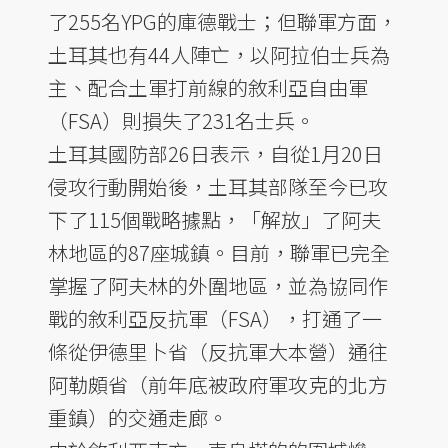
了255名YPG的庫德戰士；但聯軍方面，
土耳其也有44人陣亡，以阿拉伯士兵為
主、配合土軍打前線的敘利亞自由軍
（FSA）則損失了231名士兵。
土耳其國防部26日表示，自從1月20日
侵攻行動開始後，土耳其部隊至今已攻
下了115個戰略據點，「解放」了阿夫
林地區的87座城鎮。目前，聯軍已完全
掌握了阿夫林的外圍地區，並為協同作
戰的敘利亞反抗軍（FSA），打通了一
條從伊德里卜省（反抗軍大本營）通往
阿勒頗省（前年底被政府軍攻克的北方
重鎮）的交通走廊。