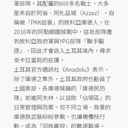
軍部隊。其配屬的600多名戰士，大多
是來自於阿省、阿札茲城（Azzaz），自
稱被「PKK迫害」的敘利亞庫德人。在
2016年的阿勒頗圍城戰中，這批部隊遭
到敘利亞政府軍與YPG部隊「聯手驅
逐」，因此才會逃入土耳其境內，尋求
安卡拉當局的庇護。
土耳其官方通訊社《Anadolu》表示，
除了庫德之隼外，土耳其政府也動員了
土國東部、各庫德城鎮的「庫德民防
隊」前進阿夫林，以協助「佔領區」的
日常管理與防禦。但不同立場、背景的
庫德族武裝紛紛參戰，也讓橄欖枝行
動，成為「同族廝殺」的難堪戰場。