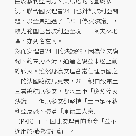
由於敘利亞南方、東烏塔的的圍城慘
況，聯合國安理會24日也針對敘利亞問
題，以全票通過了「30日停火決議」，
效力範圍包含敘利亞全境——阿夫林地
區，亦列名在內。
然而安理會24日的決議案，因為條文模
糊、約束力不清，通過之後並未遏止前
線戰火。雖然身為安理會常任理事國之
一的法國總統馬克宏，26日親自致電土
耳其總統厄多安，要求土軍「遵照停火
決議」，但厄多安卻堅持「土軍是在敘
利亞反恐、掃蕩『庫德工人黨』
（PKK）」，因此安理會的命令「並不
適用於橄欖枝行動」。