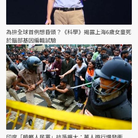
為拚全球首例想昏頭？《科學》揭露上海6歲女童死
於腦部基因編輯試驗
印度「蟑螂人民黨」抗爭擴大：萬人遊行爆發衝