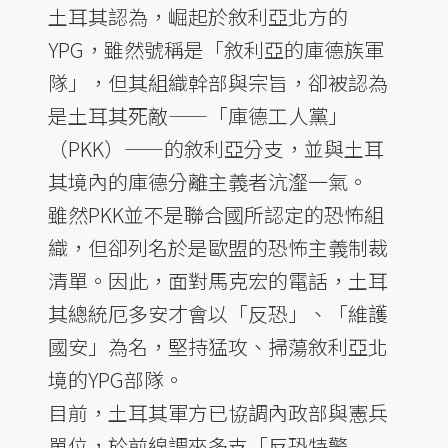
土耳其認為，崛起於敘利亞北方的
YPG，雖然號稱是「敘利亞的庫德族軍
隊」，但其組織幹部與宗旨，卻被認為
是土耳其死敵——「庫德工人黨」
（PKK）——的敘利亞分支，並與土耳
其境內的庫德分離主義者沆瀣一氣。
雖然PKK並不是聯合國所認定的恐怖組
織，但卻列名於是歐盟的恐怖主義制裁
清單。因此，面對馬克宏的電話，土耳
其總統厄多安才會以「反恐」、「維護
國安」為名，堅持猛攻、掃蕩敘利亞北
境的YPG部隊。
目前，土耳其軍方已協調內政部與憲兵
單位，於前線調來多支「反恐特警