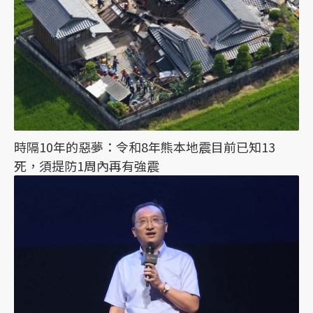
時隔10年的惡夢：令和8年熊本地震目前已知13
死，須提防1周內再有強震