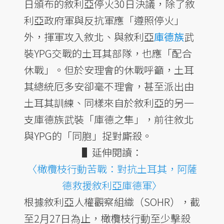
日頒布的敘利亞停火30日決議，除了敘
利亞政府軍與反抗軍應「遵照停火」
外，揮軍攻入敘北、與敘利亞
庫德族
武
裝YPG交戰的土耳其部隊，也應「配合
休戰」。但於安理會的休戰呼籲，土耳
其總統厄多安卻毫不理會，甚至派出由
土耳其訓練、同樣來自於敘利亞的另一
支庫德族武裝「庫德之隼」，前往敘北
與YPG的「同胞」捉對廝殺。
▌延伸閱讀：
〈橄欖枝行動苦戰：對抗土耳其，阿薩
德救援敘利亞庫德軍〉
根據敘利亞人權觀察組織（SOHR），截
至2月27日為止，橄欖枝行動至少擊殺