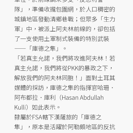
隊」，準備收攏包圍網，於人口稠密的
城鎮地區發動清鄉巷戰；但眾多「生力
軍」中，被派上阿夫林前線的，卻包括
了一支使用土軍制式裝備的特別武裝
——「庫德之隼」。
「若真主允諾，我們將攻進阿夫林！若
真主允諾，我們將從PKK的暴政之下，
解放我們的阿夫林同胞！」面對土耳其
媒體的採訪，庫德之隼的指揮官哈珊．
阿布都拉．庫利（Hasan Abdullah
Kulli）如此表示。
隸屬於FSA轄下漢薩旅的「庫德之
隼」，原本是活躍於阿勒頗地區的反抗