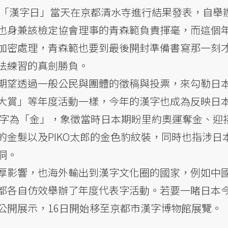
2日「漢字日」當天在京都清水寺進行結果發表，自舉
也身兼該檢定協會理事的青森範負責揮毫，而這個
加密處理，青森範也要到最後開封準備書寫那一刻
法練習的真劍勝負。
期望透過一般公民與團體的徵稿與投票，來勾勒日
大賞」等年度活動一樣，今年的漢字也成為反映日
的漢字為「金」，象徵當時日本期盼里約奧運奪金、迎
的金髮以及PIKO太郎的金色豹紋裝，同時也指涉日
洞。
厚影響，也海外輸出到漢字文化圈的國家，例如中
都各自仿效舉辦了年度代表字活動。若要一睹日本
公開展示，16日開始移至京都市漢字博物館展覽。