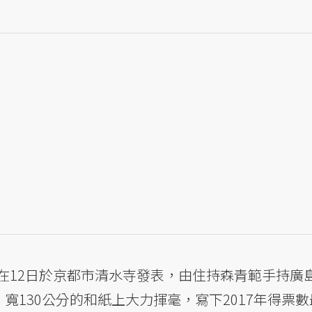
在12日於京都市清水寺發表，由住持森青範手持廣
、寬130公分的和紙上大力揮毫，寫下2017年得票