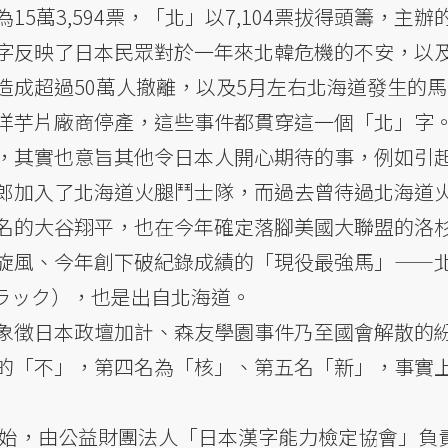
5萬3,594票，「北」以7,104票拔得頭籌，主辦
字反映了日本民眾對於一年來北韓危機的不安，以及
造成超過50萬人撤離，以及5月左右北海道發生的
洋芋片廠商停產，這些事件都貫穿這一個「北」字
，其實也意旨其他令日本人開心期待的事，例如引
郎加入了北海道火腿鬥士隊，而過去曾待過北海道
名的大谷翔平，也在今年確定落腳美國大聯盟的洛
旋風、今年創下破紀錄成績的「現役最強馬」——
サンブラック），也是出自北海道。
象徵日本政壇加計、森友學園事件乃至國會解散的
的「不」，第四名為「核」、第五名「新」，事實
年開始，由公益財團法人「日本漢字能力檢定協會」負