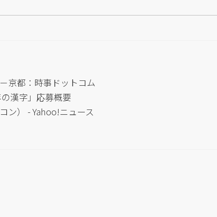
－京都：時事ドットコム
年の漢字」応募概要
 - Yahoo!ニュース