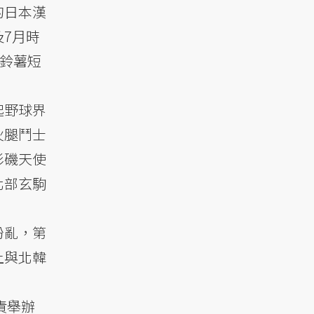
的日本漢
7月時
馬鈴薯短
。
起野球界
火腿鬥士
杉磯天使
北部玄駒
紛亂，第
上與北韓
責舉辦