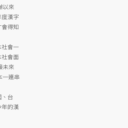
辦以來
年度漢字
才會得知
本社會一
本社會面
接未來
本一連串
國、台
今年的漢