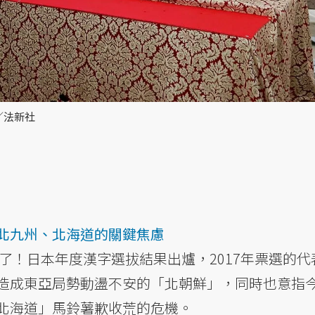
／法新社
北九州、北海道的關鍵焦慮
」了！日本年度漢字選拔結果出爐，2017年票選的代
造成東亞局勢動盪不安的「北朝鮮」，同時也意指
北海道」馬鈴薯歉收荒的危機。