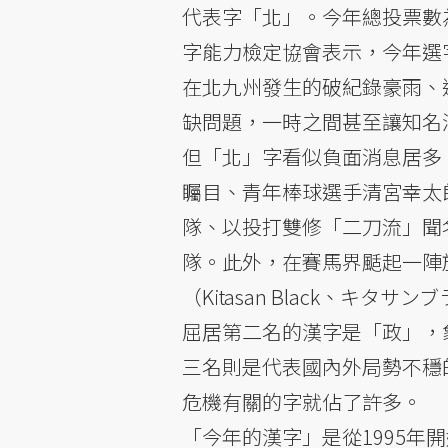
代表字「北」。今年總投票數為1
字能力檢定協會表示，今年選
在北九州發生的破紀錄豪雨、
缺問題，一時之間甚至讓知名
但「北」字看似負面消息居多
矚目、青年棒球選手清宮幸太
隊、以投打雙修「二刀流」聞
隊。此外，在賽馬界颳起一陣
（Kitasan Black、キタ
屈居第二名的漢字是「政」，
三名則是代表國內外局勢不穩
危機有關的字就佔了許多。
「今年的漢字」是從1995