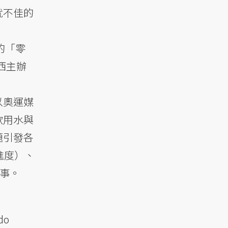
就不佳的
的「零
西主辦
以奧運媒
飲用水與
題引發各
進度）、
事。
o