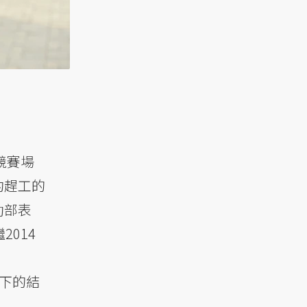
競賽場
約趕工的
動部表
014
下的結