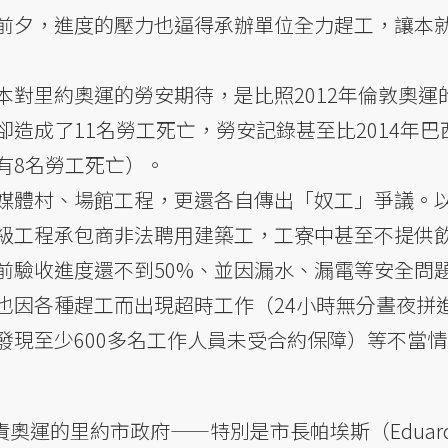
前夕，進度的壓力也逼得承辦單位全力趕工，讓本
本對里約奧運的勞安期待，是比照2012年倫敦奧運
造成了11名勞工死亡，勞安記錄甚至比2014年巴
有8名勞工死亡）。
媒體村、場館工程，更還各自傳出「奴工」爭議。
級工程承包商非法聘用建築工，工寮中甚至不提供
前驗收進度還不到50%、並因漏水、漏電等安全問
也因各種趕工而出現超時工作（24小時無分晝夜拼
發現至少600多名工作人員未受合約保障）等不當情
奧運的里約市政府——特別是市長帕埃斯（Eduard