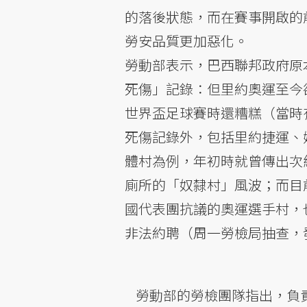
的落後狀態，而在賽事開啟的
勞安品質更加惡化。
勞動部表示，巴西聯邦政府原
死傷」記錄：但里約奧運至今卻
世界盃足球賽時還糟糕（當時
死傷記錄外，包括里約捷運、
體村為例，年初時就曾傳出次
廁所的「奴隸村」風波；而目
國代表團抗議的奧運選手村，
非法約聘（周一勞檢局抽查，
勞動部的勞檢團隊指出，負責