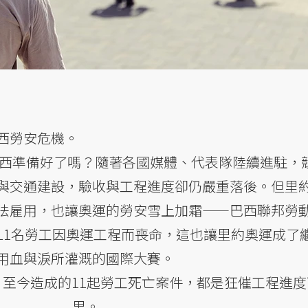
西勞安危機。
，巴西準備好了嗎？隨著各國媒體、代表隊陸續進駐，
與交通建設，驗收與工程進度卻仍嚴重落後。但里
法雇用，也讓奧運的勞安雪上加霜——巴西聯邦勞
1名勞工因奧運工程而喪命，這也讓里約奧運成了繼2
用血與淚所灌溉的國際大賽。
至今造成的11起勞工死亡案件，都是狂催工程進度
果。