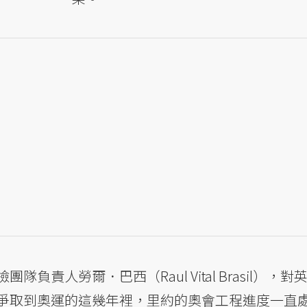
負責人勞爾．巴西（Raul Vital Brasil），對
爭取到奧運的這幾年裡，里約的奧會工程進度一直