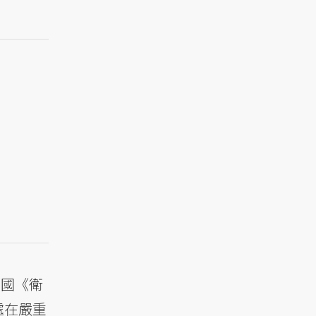
英國《衛
處在嚴重