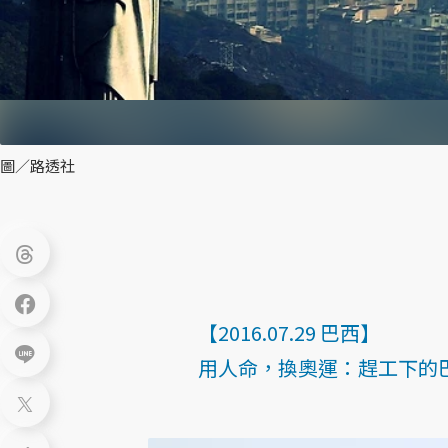
圖／路透社
【2016.07.29 巴西】
用人命，換奧運：趕工下的