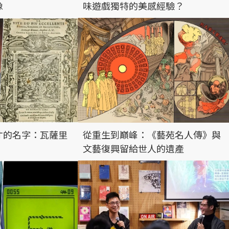
像
味遊戲獨特的美感經驗？
才的名字：瓦薩里
從重生到巔峰：《藝苑名人傳》與
》
文藝復興留給世人的遺產