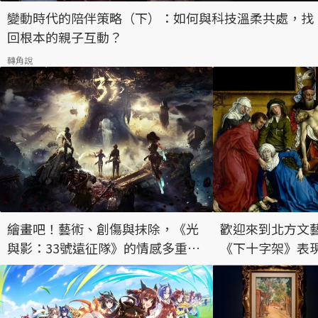
變動時代的陪伴策略（下）：如何與科技溫柔共處，找
回根本的親子互動？
轉角說
繪畫吧！藝術、創傷與抹除，《光
歡迎來到北方文
與影：33號遠征隊》的情感多重世
《下十字架》表
界