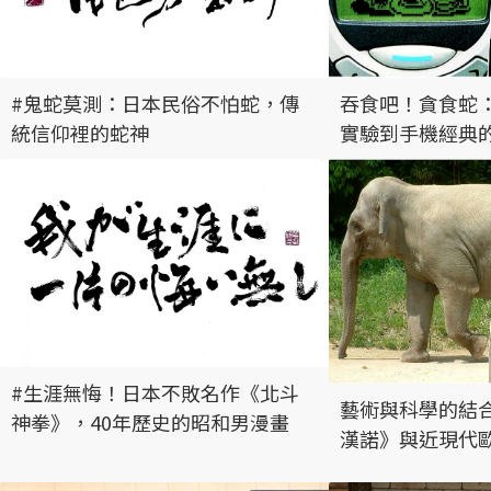
#鬼蛇莫測：日本民俗不怕蛇，傳
吞食吧！貪食蛇
統信仰裡的蛇神
實驗到手機經典
#生涯無悔！日本不敗名作《北斗
藝術與科學的結
神拳》，40年歷史的昭和男漫畫
漢諾》與近現代
現」