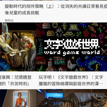
變動時代的陪伴策略（上）：從消失的共讀日常看見
後兒童的成長挑戰
轉角說
藝復興：范德魏登
玩字吧！《文字遊戲世界》：文字
現的「共苦時刻」
屠龍的冒險綺譚與創造世界的漢字
沙盒