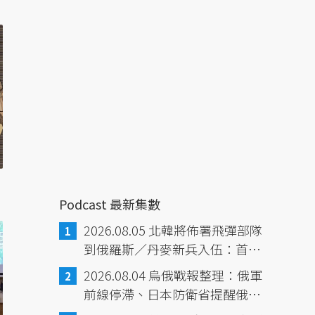
Podcast 最新集數
2026.08.05 北韓將佈署飛彈部隊
到俄羅斯／丹麥新兵入伍：首批
包含女性的義務役／中國財政壓
2026.08.04 烏俄戰報整理：俄軍
力，鎖定離岸信託課稅／義大利
前線停滯、日本防衛省提醒俄與
彩券中獎幸運故事
中國、北韓深化合作／熊本地震