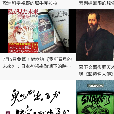
歐洲科學視野的犀牛克拉拉
素創造無限的想
7月5日免驚！龍樹諒《我所看見的
未來》：日本神祕學熱潮下的時代
寫下文藝復興天
產物
與《藝苑名人傳