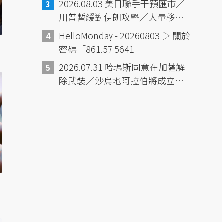
2026.08.03 美日聯手干預匯市／
滿一週／委內瑞拉震災已6125死
川普暫緩對伊朗攻擊／大量移民
／黎巴嫩貝魯特大爆炸6週年／韓
湧入休達，已至少72死／紐時報
HelloMonday - 20260803 ▷ 關於
國熱浪16死
導：中國「境外人員動態管控平
密碼「861.57 5641」
台」
2026.07.31 哈瑪斯同意在加薩解
除武裝／沙烏地阿拉伯將成立跨
國海上防衛聯盟／熊本地震將超
過黃金救援72小時／南極導遊們
為何辭職