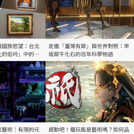
與國族慾望：台北
走進「臺灣有犀」與世界對照：早
上的低吟」中的日
坂犀牛化石的百年科學物語
素藝術：有限的元
感動吧！電玩能是藝術嗎？如何品