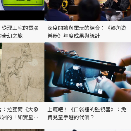
：從理工宅的電腦
深度閱讀與電玩的結合：《轉角遊
的奇幻之旅
樂器》年度成果與統計
合：拉斐爾《大象
上癮吧！《口袋裡的監視器》：免
歐洲的「如實呈
費兒童手遊的代價？