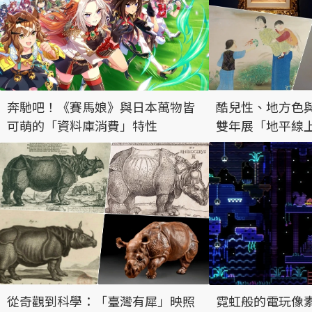
奔馳吧！《賽馬娘》與日本萬物皆
酷兒性、地方色
可萌的「資料庫消費」特性
雙年展「地平線
治台灣美術
從奇觀到科學：「臺灣有犀」映照
霓虹般的電玩像