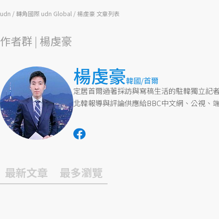
udn
轉角國際 udn Global
楊虔豪 文章列表
作者群 | 楊虔豪
楊虔豪
韓國/首爾
定居首爾過著採訪與寫稿生活的駐韓獨立記
北韓報導與評論供應給BBC中文網、公視、端
最新文章
最多瀏覽