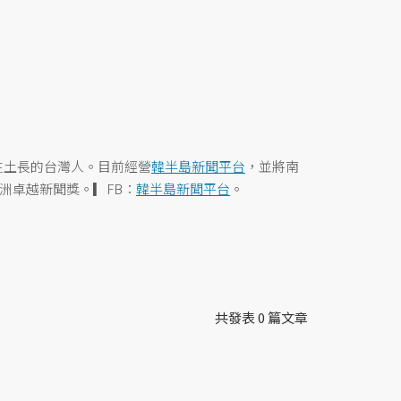
生土長的台灣人。目前經營
韓半島新聞平台
，並將南
亞洲卓越新聞獎。▎FB：
韓半島新聞平台
。
共發表 0 篇文章