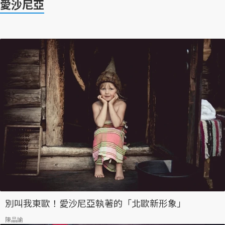
愛沙尼亞
別叫我東歐！愛沙尼亞執著的「北歐新形象」
陳品諭