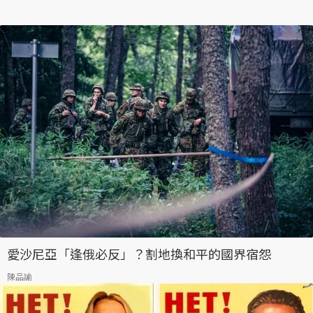
愛沙尼亞「逢俄必反」？割地換和平的國界宿怨
陳品諭