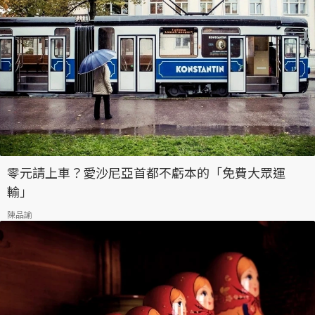
零元請上車？愛沙尼亞首都不虧本的「免費大眾運
輸」
陳品諭