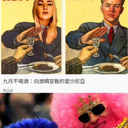
九月不喝酒：向酒精宣戰的愛沙尼亞
陳品諭