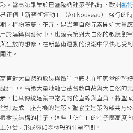
彩。當高第畢業於巴塞隆納建築學院時，歐洲
藝術
界正值「新藝術運動」（Art Nouveau） 盛行的時
期，植物藤蔓、花卉、昆蟲等自然元素開始大量應
用於建築與藝術中，也讓高第對大自然的敏銳觀察
與狂放的想像，在新藝術運動的浪潮中很快地受到
關注。
高第對大自然的敬畏與嚮往也體現在聖家堂的整體
設計中。高第大量地融合基督教典故與大自然的元
素，捨棄傳統建築中常見的的直線與直角，將聖家
堂打造成一座有機的建築。聖家堂建築內部共有56
根樹狀結構的柱子，這些「仿生」的柱子隨高度向
上分岔，形成宛如森林般的壯麗空間。