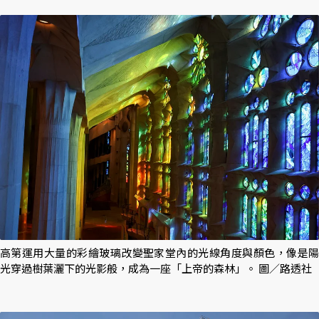
高第運用大量的彩繪玻璃改變聖家堂內的光線角度與顏色，像是陽
光穿過樹葉灑下的光影般，成為一座「上帝的森林」。 圖／路透社