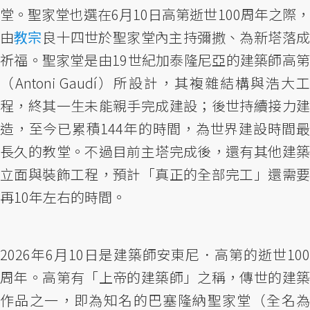
堂。聖家堂也選在6月10日高第逝世100周年之際，
由
教宗
良十四世於聖家堂內主持彌撒、為新塔落
祈福。聖家堂是由19世紀加泰隆尼亞的建築師高第
（Antoni Gaudí）所設計，其複雜結構與浩大工
程，終其一生未能親手完成建設；後世持續接力建
造，至今已累積144年的時間，為世界建設時間最
長久的教堂。不過目前主塔完成後，還有其他建築
立面與裝飾工程，預計「真正的全部完工」還需要
再10年左右的時間。
2026年6月10日是建築師安東尼．高第的逝世100
周年。高第有「上帝的建築師」之稱，傳世的建築
作品之一，即為知名的巴塞隆納聖家堂（全名為