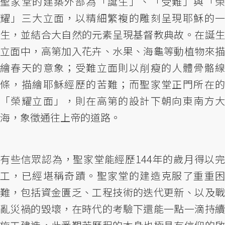
聖家堂的建築外部為「誕生」、「受難」與「榮
耀」三大立面，以精細繁複的雕刻呈現耶穌的一
生，並結合大自然的元素呈現基督教典故。在誕生
立面中，高第加入花卉、水果、海龜等動植物來描
繪春天的意象；受難立面則以削瘦的人體骨骼線
條，描繪耶穌經歷的苦難；而聖家堂正門所在的
「榮耀立面」，則在高第的設計下朝向東南方大
海，象徵通往上帝的道路。
有些信眾認為，聖家堂能經歷144年的歲月得以完
工，已經堪稱奇蹟。聖家堂的建造克服了重重困
難，包括資金匱乏、工程技術的迭代更新、以及戰
亂災禍的毀壞，在時代的考驗下還能一點一滴持續