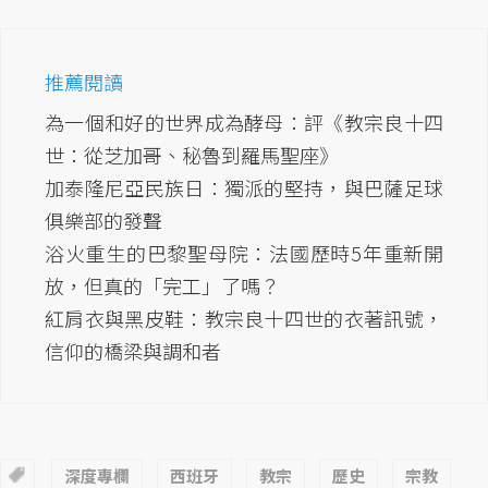
推薦閱讀
為一個和好的世界成為酵母：評《教宗良十四
世：從芝加哥、秘魯到羅馬聖座》
加泰隆尼亞民族日：獨派的堅持，與巴薩足球
俱樂部的發聲
浴火重生的巴黎聖母院：法國歷時5年重新開
放，但真的「完工」了嗎？
紅肩衣與黑皮鞋：教宗良十四世的衣著訊號，
信仰的橋梁與調和者
深度專欄
西班牙
教宗
歷史
宗教