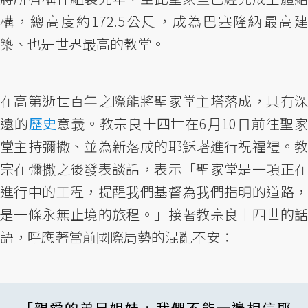
構，總高度約172.5公尺，成為巴塞隆納最高建
築、也是世界最高的教堂。
在高第逝世百年之際能將聖家堂主塔落成，具有深
遠的
歷史
意義。教宗良十四世在6月10日前往聖家
堂主持彌撒、並為新落成的耶穌塔進行祝福禮。教
宗在彌撒之後發表談話，表示「聖家堂是一項正在
進行中的工程，提醒我們基督為我們指明的道路，
是一條永無止境的旅程。」接著教宗良十四世的話
語，呼應著當前國際局勢的混亂不安：
「親愛的弟兄姐妹，我們不能一邊相信耶