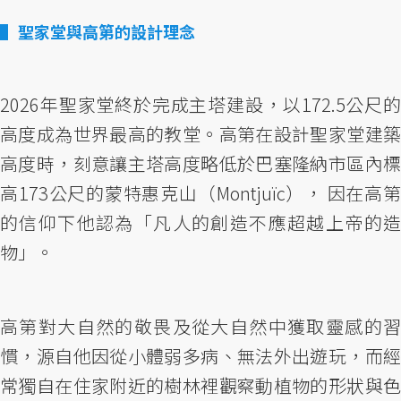
聖家堂與高第的設計理念
2026年聖家堂終於完成主塔建設，以172.5公尺的
高度成為世界最高的教堂。高第在設計聖家堂建築
高度時，刻意讓主塔高度略低於巴塞隆納市區內標
高173公尺的蒙特惠克山（Montjuïc）， 因在高第
的信仰下他認為「凡人的創造不應超越上帝的造
物」。
高第對大自然的敬畏及從大自然中獲取靈感的習
慣，源自他因從小體弱多病、無法外出遊玩，而經
常獨自在住家附近的樹林裡觀察動植物的形狀與色