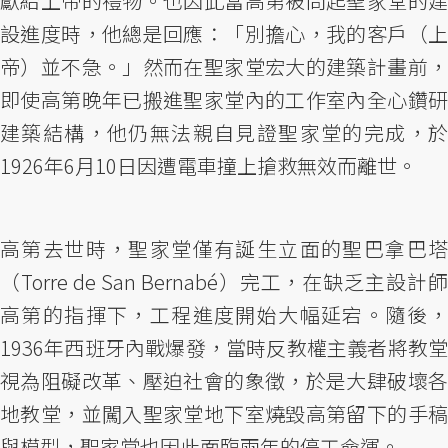
獻給上帝的禮物。也因此當高第被問起聖家堂的建
設進度時，他總是回應：「別擔心，我的客戶（上
帝）並不急。」然而在聖家堂宏大的建築計畫前，
即使高第晚年已搬進聖家堂內的工作室內全心鑽研
建築結構，他仍無法親自見證聖家堂的完成，於
1926年6月10日因遭電車撞上搶救無效而離世。
高第去世時，聖家堂僅有誕生立面的聖巴拿巴塔
（Torre de San Bernabé）完工，在缺乏主設計師
高第的指揮下，工程進度開始大幅延宕。隨後，
1936年西班牙內戰爆發，當時反教權主義者將教堂
視為阻礙改革、壓迫社會的象徵，於是大肆破壞各
地教堂，並闖入聖家堂地下室燒毀高第留下的手稿
與模型，聖家堂也因此面臨兩年的停工命運。