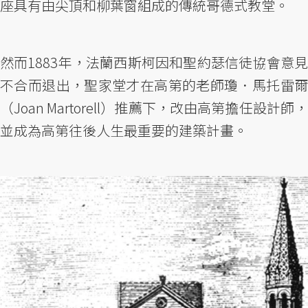
座具有由尖頂和柳葉窗組成的傳統哥德式教堂。
然而1883年，法蘭西斯柯因和聖約瑟信徒協會意見
不合而退出，聖家堂才在高第的老師瓊．馬托雷爾
（Joan Martorell）推薦下，改由高第擔任設計師，
並成為高第往後人生最重要的建築計畫。