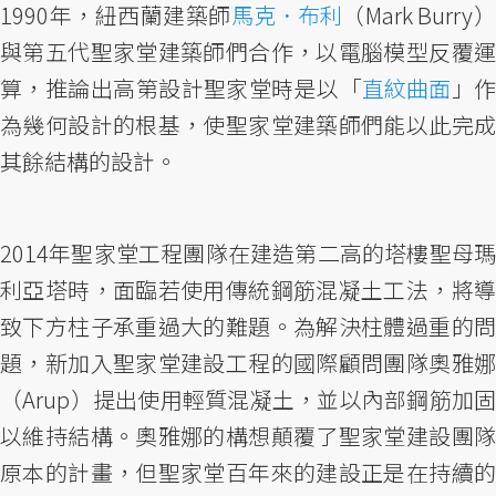
1990年，紐西蘭建築師
馬克．布利
（Mark Burry
與第五代聖家堂建築師們合作，以電腦模型反覆運
算，推論出高第設計聖家堂時是以「
直紋曲面
」
為幾何設計的根基，使聖家堂建築師們能以此完成
其餘結構的設計。
2014年聖家堂工程團隊在建造第二高的塔樓聖母瑪
利亞塔時，面臨若使用傳統鋼筋混凝土工法，將導
致下方柱子承重過大的難題。為解決柱體過重的問
題，新加入聖家堂建設工程的國際顧問團隊奧雅娜
（Arup）提出使用輕質混凝土，並以內部鋼筋加固
以維持結構。奧雅娜的構想顛覆了聖家堂建設團隊
原本的計畫，但聖家堂百年來的建設正是在持續的