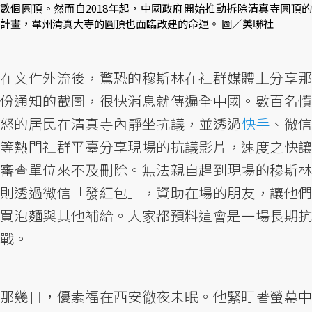
數個圓頂。然而自2018年起，中國政府開始推動拆除清真寺圓頂的
計畫，韋州清真大寺的圓頂也面臨改建的命運。 圖／美聯社
在文件外流後，驚恐的穆斯林在社群媒體上分享那
份通知的截圖，很快消息就傳遍全中國。數百名憤
怒的居民在清真寺內靜坐抗議，並透過
快手
、微
等熱門社群平臺分享現場的抗議影片，速度之快讓
審查單位來不及刪除。無法親自趕到現場的穆斯林
則透過微信「發紅包」，資助在場的朋友，讓他們
買泡麵與其他補給。大家都預料這會是一場長期抗
戰。
那幾日，優素福在西安徹夜未眠。他緊盯著螢幕中