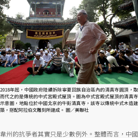
2018年起，中國政府陸續拆除寧夏回族自治區內的清真寺圓頂，取
而代之的是傳統的中式宮殿式屋頂。圖為中式宮殿式屋頂的清真寺
示意圖，地點位於中國北京的牛街清真寺，該寺以傳統中式木造建
築，搭配阿拉伯文雕刻所建成。 圖／美聯社
韋州的抗爭者其實只是少數例外。整體而言，中國