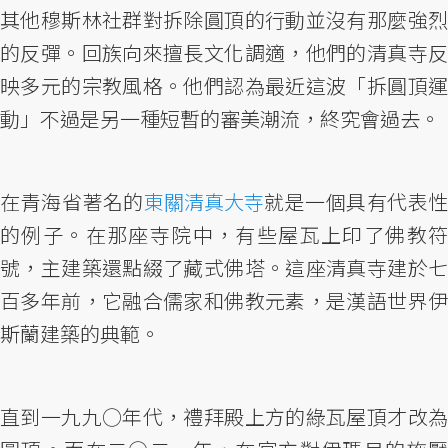
其他穆斯林社群對拆除圓頂的行動並沒有那麼強烈
的反彈。回族向來擅長文化調適，他們的清真寺反
映多元的宗教風格。他們認為最近這波「拆圓頂運
動」不過是另一種短暫的審美潮流，終究會過去。
在青海省著名的
東關清真大寺
就是一個具有代表性
的例子。在那座寺院中，有些屋瓦上印了佛教符
號，主建築還點綴了藏式佛塔。這座清真寺建於七
百多年前，它融合儒家和佛教元素，是漢語世界伊
斯蘭建築的典範。
直到一九九○年代，禮拜殿上方的綠瓦屋頂才改為