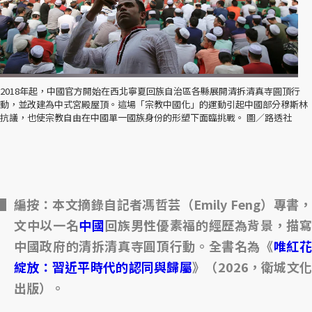
2018年起，中國官方開始在西北寧夏回族自治區各縣展開清拆清真寺圓頂行
動，並改建為中式宮殿屋頂。這場「宗教中國化」的運動引起中國部分穆斯林
抗議，也使宗教自由在中國單一國族身份的形塑下面臨挑戰。 圖／路透社
編按：本文摘錄自記者馮哲芸（Emily Feng）專書，
文中以一名
中國
回族男性優素福的經歷為背景，描
中國政府的清拆清真寺圓頂行動。全書名為《
唯紅
綻放：習近平時代的認同與歸屬
》（2026，衛城文化
出版）。