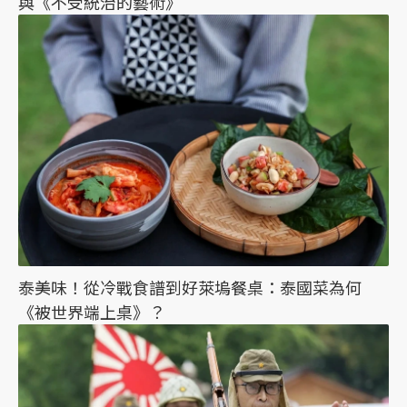
與《不受統治的藝術》
泰美味！從冷戰食譜到好萊塢餐桌：泰國菜為何
《被世界端上桌》？