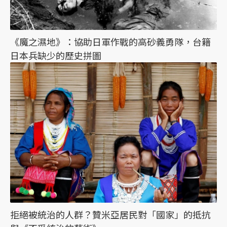
《魔之濕地》：協助日軍作戰的高砂義勇隊，台籍
日本兵缺少的歷史拼圖
拒絕被統治的人群？贊米亞居民對「國家」的抵抗