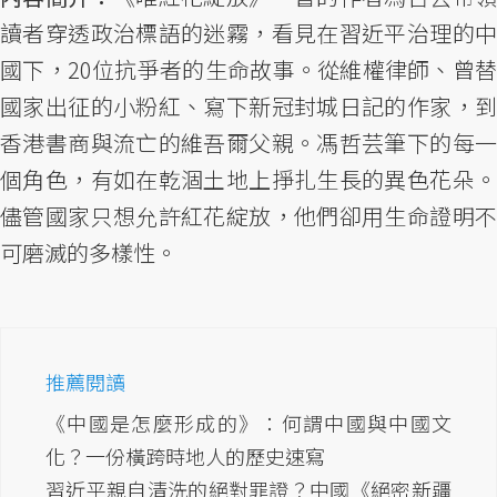
讀者穿透政治標語的迷霧，看見在習近平治理的中
國下，20位抗爭者的生命故事。從維權律師、曾替
國家出征的小粉紅、寫下新冠封城日記的作家，到
香港書商與流亡的維吾爾父親。馮哲芸筆下的每一
個角色，有如在乾涸土地上掙扎生長的異色花朵。
儘管國家只想允許紅花綻放，他們卻用生命證明不
可磨滅的多樣性。
推薦閱讀
《中國是怎麼形成的》：何謂中國與中國文
化？一份橫跨時地人的歷史速寫
習近平親自清洗的絕對罪證？中國《絕密新疆