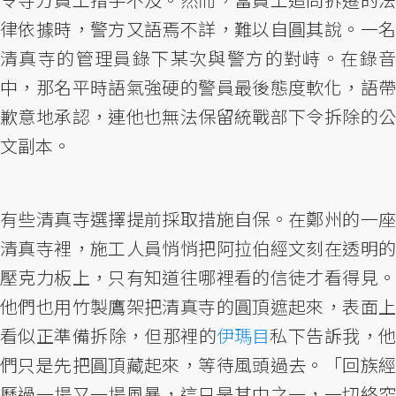
律依據時，警方又語焉不詳，難以自圓其說。一名
清真寺的管理員錄下某次與警方的對峙。在錄音
中，那名平時語氣強硬的警員最後態度軟化，語帶
歉意地承認，連他也無法保留統戰部下令拆除的公
文副本。
有些清真寺選擇提前採取措施自保。在鄭州的一座
清真寺裡，施工人員悄悄把阿拉伯經文刻在透明的
壓克力板上，只有知道往哪裡看的信徒才看得見。
他們也用竹製鷹架把清真寺的圓頂遮起來，表面上
看似正準備拆除，但那裡的
伊瑪目
私下告訴我，
們只是先把圓頂藏起來，等待風頭過去。「回族經
歷過一場又一場風暴，這只是其中之一，一切終究