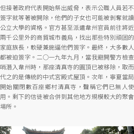
但接著政府代表開始祭出威脅，表示公職人員若不
簽字就等著被開除，他們的子女也可能被剝奪就讀
公立大學的資格。官方甚至派遣韋州官員前往將近
兩千公里外的商貿城市義烏，找出那些特別頑固的
家庭族長，軟硬兼施逼他們簽字。最終，大多數人
都被迫簽字。二○一九年九月，當我避開警方檢查
哨潛入韋州時，那座清真寺的圓頂已被移除，取而
代之的是傳統的中式宮殿式屋頂。次年，寧夏當局
開始關閉數百座鄉村清真寺，聲稱它們已無人使
用。剩下的信徒被合併到其他地方規模較大的聚會
場所。