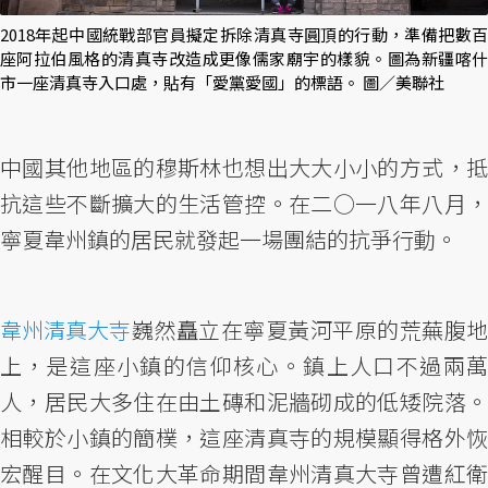
2018年起中國統戰部官員擬定拆除清真寺圓頂的行動，準備把數百
座阿拉伯風格的清真寺改造成更像儒家廟宇的樣貌。圖為新疆喀什
市一座清真寺入口處，貼有「愛黨愛國」的標語。 圖／美聯社
中國其他地區的穆斯林也想出大大小小的方式，抵
抗這些不斷擴大的生活管控。在二○一八年八月，
寧夏韋州鎮的居民就發起一場團結的抗爭行動。
韋州清真大寺
巍然矗立在寧夏黃河平原的荒蕪腹地
上，是這座小鎮的信仰核心。鎮上人口不過兩萬
人，居民大多住在由土磚和泥牆砌成的低矮院落。
相較於小鎮的簡樸，這座清真寺的規模顯得格外恢
宏醒目。在文化大革命期間韋州清真大寺曾遭紅衛