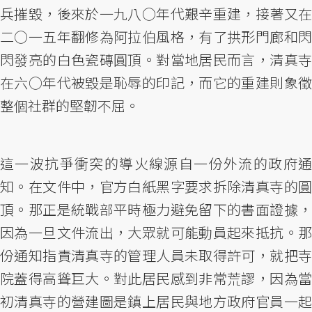
兵摧毀，後來於一九八○年代艱辛重建，接著又在
二○一五年翻修為阿拉伯風格，有了拱形門廊和閃
閃發亮的白色瓷磚圓頂。對當地居民而言，清真寺
在六○年代被毀是恥辱的印記，而它的重建則象徵
整個社群的堅韌不屈。
這一波抗爭衝突的導火線源自一份外流的政府通
知。在文件中，官方白紙黑字要求拆除清真寺的圓
頂。那正是統戰部平時極力避免留下的書面證據，
因為一旦文件流出，大眾就可能動員起來抵抗。那
份通知指責清真寺的管理人員未取得許可，就把寺
院蓋得高聳巨大。對此居民感到非常荒謬，因為當
初清真寺的營建圖是鎮上居民與地方政府官員一起