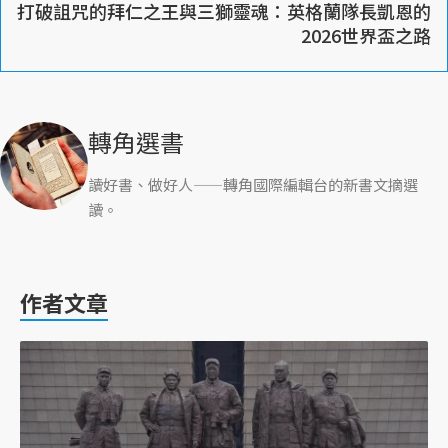
打破詛咒的拜仁之王與三獅靈魂：英格蘭隊長凱恩的
2026世界盃之路
轉角選書
讀好書、做好人——轉角國際編輯台的新書文摘選
讀。
作者文章