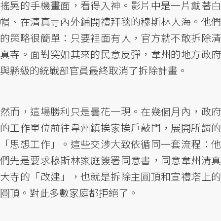
搖晃的手機畫面，看得入神。影片中是一片戴著白
帽、在清真寺內外鋪開禮拜毯的穆斯林人海。他們
的策略很簡單：只要裡面有人，官方就不敢拆除清
真寺。面對突如其來的民意反彈，韋州的地方政府
與縣級的統戰部官員最終取消了拆除計畫。
然而，這場勝利只是曇花一現。在幾個月內，政府
的工作單位前往韋州鎮挨家挨戶敲門，展開所謂的
「思想工作」。這些交涉大致依循同一套流程：他
們先是要求穆斯林家庭簽署同意書，同意韋州清真
大寺的「改建」，也就是拆除主圓頂和宣禮塔上的
圓頂。對此多數家庭都拒絕了。