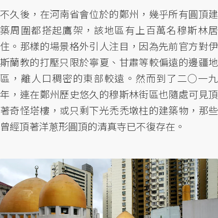
不久後，在河南省會位於的鄭州，幾乎所有圓頂建
築周圍都搭起鷹架，該地區有上百萬名穆斯林居
住。那樣的場景格外引人注目，因為先前官方對伊
斯蘭教的打壓只限於寧夏、甘肅等較偏遠的邊疆地
區，離人口稠密的東部較遠。然而到了二○一九
年，連在鄭州歷史悠久的穆斯林街區也隨處可見頂
著奇怪塔樓，或只剩下光禿禿墩柱的建築物，那些
曾經頂著洋蔥形圓頂的清真寺已不復存在。