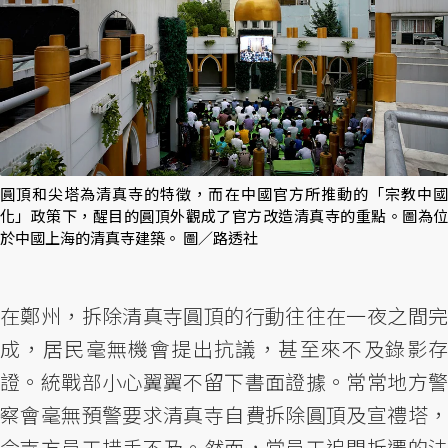
圓頂和尖塔為清真寺的特徵，而在中國官方所推動的「宗教中國
化」政策下，醒目的圓頂外觀成了官方改造清真寺的重點。圖為位
於中國上海的清真寺建築。 圖／路透社
在鄭州，拆除清真寺圓頂的行動往往在一夜之間完
成，居民毫無機會提出抗議，甚至來不及錄影存
證。統戰部小心翼翼不留下書面證據。常常地方警
察會毫無預警要求清真寺自費拆除圓頂及宣禮塔，
令寺方員工措手不及。然而，當員工追問拆遷的法