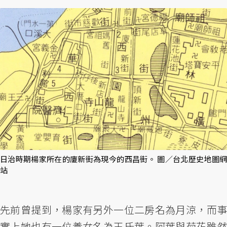
日治時期楊家所在的廈新街為現今的西昌街。 圖／台北歷史地圖網
站
先前曾提到，楊家有另外一位二房名為月涼，而事
實上她也有一位養女名為王氏葉。阿葉與菊花雖然