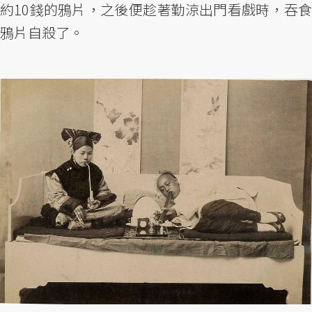
約10錢的鴉片，之後便趁著勤涼出門看戲時，吞食
鴉片自殺了。