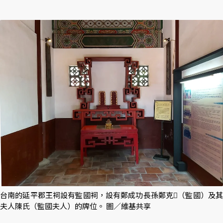
台南的延平郡王祠設有監國祠，設有鄭成功長孫鄭克𡒉（監國）及其
夫人陳氏（監國夫人）的牌位。 圖／維基共享