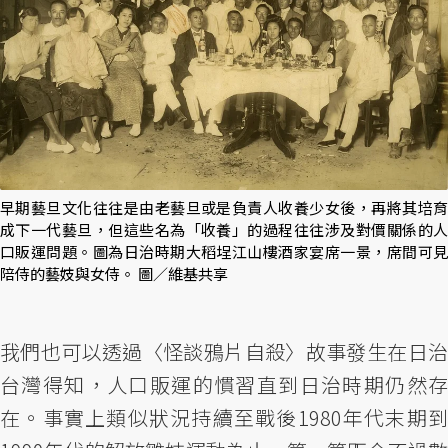
早期藝旦文化往往是由老藝旦或是負責人收養少女後，再將其培育
成下一代藝旦，但這些名為「收養」的過程往往涉及對價關係的人
口販運問題。圖為日治時期大稻埕江山樓酒家宴席一景，席間可見
陪侍的藝妓與女侍。 圖／維基共享
我們也可以透過〈怪談鴉片自殺〉故事發生在日治
台灣得知，人口販運的慣習直到日治時期仍然存
在。事實上類似狀況持續至戰後1980年代末期到