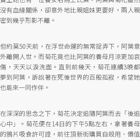
沒有血緣關係，卻意外地比親姐妹更要好，兩人親
密到幾乎形影不離。
但約莫50天前，在浮世命運的無常捉弄下，阿葉意
外離開人世。而菊花竟也比阿葉的養母月涼更加哀
傷，天天以淚洗面。直到前幾天，菊花連續3晚都
夢到阿葉，訴說著在死後世界的百般孤寂，希望她
也能來一同作伴。
在深深的思念之下，菊花決定追隨阿葉而去「後追
心中」。菊花便在14日的下午5點左右，拿著養母
的鴉片吸食許可證，前往頂新街購買自殺用、價值