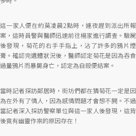
多時。
這一家人便在約莫凌晨2點時，連夜趕到派出所報
案，這時員警與醫師迅速前往楊家進行調查。驗屍
後發現，菊花的右手手指上，沾了許多的鴉片煙
膏。確認完遺體狀況後，醫師認定菊花是因為吞食
過量鴉片而暴斃身亡，認定為自殺便結案。
當時記者探訪鄰居時，街坊們都在猜菊花一定是因
為在外有了情人，因為感情問題才會想不開。不過
當記者深入採訪警察單位與這一家人後發現，這背
後竟有幽靈作祟的原因存在！