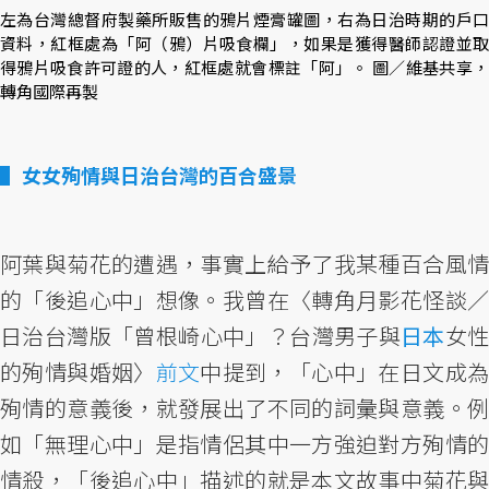
左為台灣總督府製藥所販售的鴉片煙膏罐圖，右為日治時期的戶口
資料，紅框處為「阿（鴉）片吸食欄」，如果是獲得醫師認證並取
得鴉片吸食許可證的人，紅框處就會標註「阿」。 圖／維基共享，
轉角國際再製
女女殉情與日治台灣的百合盛景
阿葉與菊花的遭遇，事實上給予了我某種百合風情
的「後追心中」想像。我曾在〈轉角月影花怪談／
日治台灣版「曾根崎心中」？台灣男子與
日本
女
的殉情與婚姻〉
前文
中提到，「心中」在日文成
殉情的意義後，就發展出了不同的詞彙與意義。例
如「無理心中」是指情侶其中一方強迫對方殉情的
情殺，「後追心中」描述的就是本文故事中菊花與