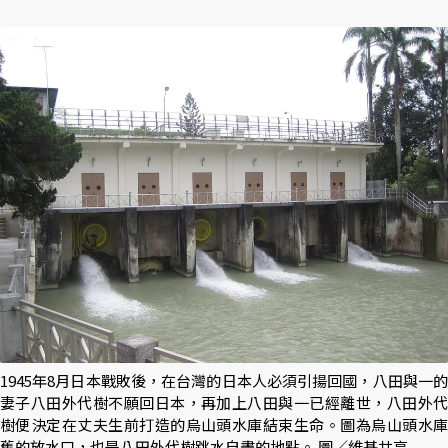
1945年8月日本戰敗後，在台灣的日本人必須引揚回國，八田與一的
妻子八田外代樹不願回日本，再加上八田與一已經離世，八田外代
樹便決定在丈夫生前打造的烏山頭水庫結束生命。圖為烏山頭水庫
舊的放水口，也是八田外代樹跳水自盡的地點。 圖／維基共享