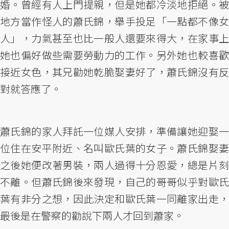
婚。曾經有人上門提親，但是她都冷淡地拒絕。被
地方當作怪人的蕭氏錦，舉手投足「一點都不像女
人」，力氣甚至也比一般人還要來得大，在家事上
她也偏好做些需要勞動力的工作。另外她也較喜歡
接近女色，其兄勸她乾脆娶妻好了，蕭氏錦沒有反
對就答應了。
蕭氏錦的家人拜託一位媒人安排，準備讓她迎娶一
位住在安平附近、名叫歐氏葉的女子。蕭氏錦娶妻
之後她便改著男裝，兩人過得十分恩愛，總是片刻
不離。但蕭氏錦後來發現，自己的哥哥似乎對歐氏
葉有非分之想，因此決定和歐氏葉一同離家出走，
最後是在警察的勸說下兩人才回到蕭家。