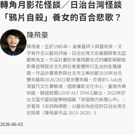
轉角月影花怪談／日治台灣怪談
「鴉片自殺」養女的百合悲歌？
陳飛豪
陳飛豪，生於1985年。身兼藝評人與藝術家，文
字寫作主以藝術評論、日治台灣文史議題與東北亞
觀察為主。作品計畫則多運用觀念式的攝影與動態
影像詮釋歷史文化與社會變遷所衍生出的各種議
題。作品計畫曾參與台北市立美術館2016年台北
雙年展與2020/2021東京雙年展，亦曾於C-lab台
灣當代文化實驗場、國家攝影文化中心、臺南市美
術館、韓國首爾LOOP ALT SPACE展出。2022年於
台北當代藝術館舉辦個展「帝國南方無理心中」。
另著有《史詩與絕歌：以藝術為途徑的日治台灣文
史探索（陳飛豪作品 2013-2020）》
2026-06-03