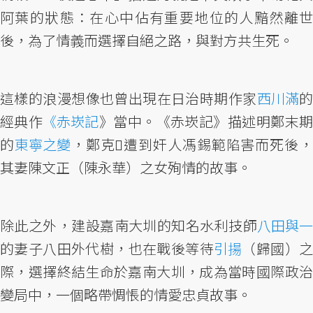
阿葉的狀態：在心中佔有重要地位的人黯然離世
後，為了情義而選擇自絕之路，與對方共生死。
這樣的浪漫想像也曾出現在日治時期作家
西川滿
經典作
《赤崁記
》當中。《赤崁記》描述明鄭末
的
東寧之變
，鄭克𡒉遭到奸人馮錫範陷害而死後
其妻陳文正（陳永華）之女殉情的故事。
除此之外，建設嘉南大圳的知名水利技師
八田與一
的妻子八田外代樹，也在戰後等待
引揚
（歸國）之
際，選擇終結生命於嘉南大圳，成為當時國際政治
變局中，一個略帶惆悵的情愛忠貞故事。