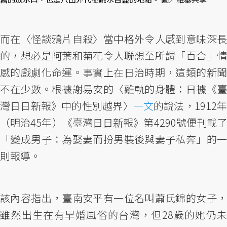
而在〈怪談鴉片自殺〉當中格外令人感到意味深長
的，想必是阿葉和菊花令人聯想至所謂「百合」情
感的戲劇化命運。事實上在日治時期，這類的新聞
不在少數。根據謝易安的〈離軌的身體：日據《臺
灣日日新報》中的性別越界〉
一文
的說法，1912
（明治45年）《臺灣日日新報》第4290號便刊載了
「變成男子：為娶妻而扮男裝後與妻子私奔」的一
則報導。
該內容指出，臺南安平有一位名叫蕭氏錦的女子，
雖然出生在有早婚風俗的台灣，但28歲的她仍未