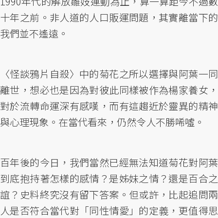
1990年代的解放雛妓運動為止，算一算距今不過數
十年之前。非人道的人口販運問題，其實離當下的
我們並不遙遠。
〈怪談鴉片自殺〉中的菊花之所以選擇與阿葉一同
離世，想必也是因為對彼此同樣被作為楊家養女，
對於流轉命運深有感嘆，而有這趨近於靈異的精神
與心理現象。在當代看來，仍然令人不勝唏噓。
百年後的今日，我們當然已經無法知道菊花對阿葉
到底抱持著怎樣的感情？是姊妹之情？還是百合之
誼？史料終究沒有留下答案。但或許，比起追問兩
人是否符合當代對「同性情愛」的定義，更值得思