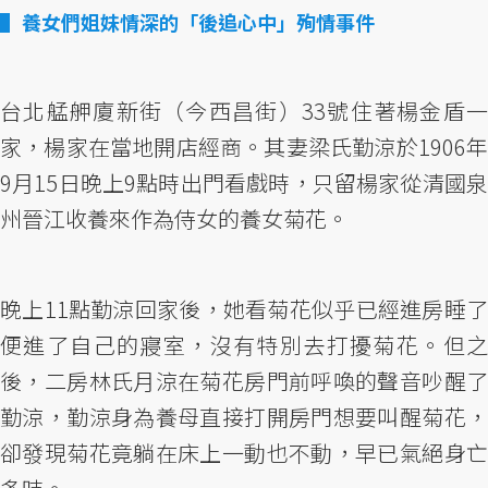
養女們姐妹情深的「後追心中」殉情事件
台北艋舺廈新街（今西昌街）33號住著楊金盾一
家，楊家在當地開店經商。其妻梁氏勤涼於1906年
9月15日晚上9點時出門看戲時，只留楊家從清國泉
州晉江收養來作為侍女的養女菊花。
晚上11點勤涼回家後，她看菊花似乎已經進房睡了
便進了自己的寢室，沒有特別去打擾菊花。但之
後，二房林氏月涼在菊花房門前呼喚的聲音吵醒了
勤涼，勤涼身為養母直接打開房門想要叫醒菊花，
卻發現菊花竟躺在床上一動也不動，早已氣絕身亡