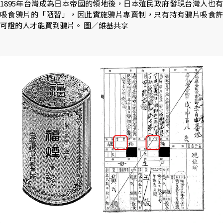
1895年台灣成為日本帝國的領地後，日本殖民政府發現台灣人也有
吸食鴉片的「陋習」，因此實施鴉片專賣制，只有持有鴉片吸食許
可證的人才能買到鴉片。 圖／維基共享