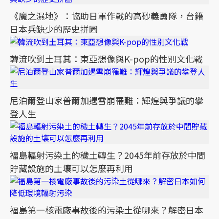
《魔之濕地》：協助日軍作戰的高砂義勇隊，台籍
日本兵缺少的歷史拼圖
韓流吹到土耳其：東亞想像與K-pop的性別文化戰
尼泊爾登山家普爾加遇雪崩罹難：輝煌與爭議的攀
登人生
福島輻射污染土的穢土轉生？2045年前存放於中間
貯藏設施的土壤可以怎麼再利用
福島第一核電廠事故後的污染土從哪來？解密日本