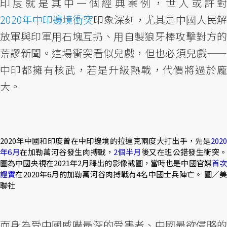
印度就是其中一個經典案例，世人或許對
2020年中印邊境衝突
印象深刻，尤其是中國人民解
放軍與印軍用石塊互扔、用自製狼牙棒攻擊對方的
荒謬新聞。這場衝突看似兒戲，但也必須兒戲——
中印都擁有核武，若是升級熱戰，代價將過於龐
大。
2020年中國和印度曾在中印邊境的拉達克兩度大打出手，先是
2020
年6月
在加勒萬河谷發生肉搏戰，
2個半月
後又在班公錯發生衝突
圖為中國央視在2021年2月釋出的影像截圖，當時也是中國官媒
首
證實
在2020年6月的加勒萬河谷肉搏戰有4名中國士兵陣亡。 圖／
聯社
而身為受中國威嚇最深的受害者、中國最欲侵略的