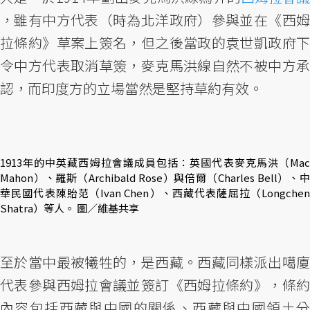
，雖有中方代表（時為北洋政府）參與並在《西姆
拉條約》草案上簽名，但之後當政的袁世凱政府下
令中方代表取消草簽，麥克馬洪線自然不被中方承
認，而印度方的立場當然是堅持草約有效。
​1913年的中英藏西姆拉會議成員包括：英國代表麥克馬洪（Mac
Mahon）、羅斯（Archibald Rose）與倍爾（Charles Bell）、中
華民國代表陳貽范（Ivan Chen）、西藏代表薩屈拉（Longchen
Shatra）等人。 圖／維基共享
至於當中最被犧牲的，是西藏。西藏同樣派出噶廈
代表參與西姆拉會議並簽訂《西姆拉條約》，條約
內容包括西藏與中國的關係、西藏與中國領土分