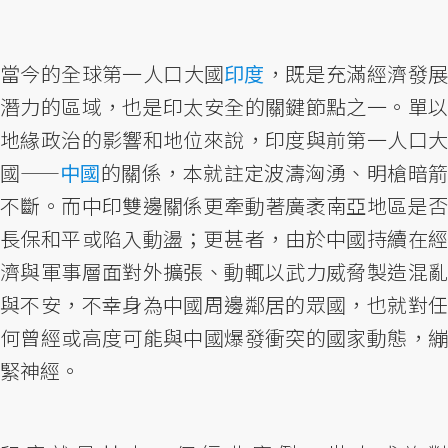
當今的全球第一人口大國
印度
，既是充滿經濟發
潛力的區域，也是印太安全的關鍵節點之一。單以
地緣政治的影響和地位來說，印度與前第一人口大
國——
中國
的關係，本就註定波濤洶湧、明槍暗
不斷。而中印雙邊關係更牽動著廣袤南亞地區是否
長保和平或陷入動盪；更甚者，由於中國持續在經
濟與軍事層面對外擴張、動輒以武力威脅製造混亂
與不安，不幸身為中國周邊鄰居的眾國，也就對任
何曾經或高度可能與中國爆發衝突的國家動態，繃
緊神經。