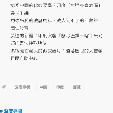
抗衡中國的佛教要塞？印度「拉達克直轄區」
邊境爭議
功德殊勝的藏曆馬年，藏人到不了的西藏神山
岡仁波齊
莫迪的新疆？印度突襲「廢除查謨－喀什米爾
邦的憲法特殊地位」
編織流亡藏人的孤寂歲月：遺落塵世的大吉嶺
難民自助中心
深度專欄
中國
印度
西藏
# 深度專欄