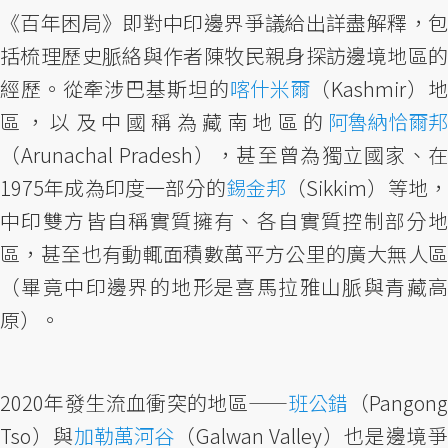
《百年困局》即對中印邊界爭議給出詳盡解釋，包
括梳理歷史脈絡與作者陳牧民親身探訪邊境地區的
經歷。從牽涉巴基斯坦的
喀什米爾
（Kashmir）
區，以及中國稱為藏南地區的
阿魯納恰爾邦
（Arunachal Pradesh），甚至曾為獨立國家、在
1975年成為印度一部分的
錫金邦
（Sikkim）等地，
中印雙方皆自稱實質擁有、各自實質控制部分地
區，甚至也有動輒面積數萬平方公里的廣大無人區
（畢竟中印邊界的地形是喜馬拉雅山脈與青藏高
原）。
2020年發生流血衝突的地區——
班公錯
（Pangon
Tso）與
加勒萬河谷
（Galwan Valley）也是邊境爭