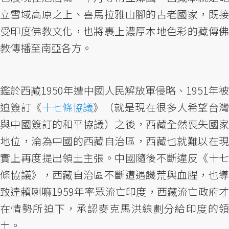
立雪域高原之上、喜馬拉雅山腳的古老國家，既接
受印度佛教文化，也將裹上濃厚本地色彩的藏傳佛
教傳播至南亞各方。
鑑於西藏1950年遭中國人民解放軍侵略、1951年被
迫簽訂《
十七條協議
》（就是現在很多人希望台
與中國簽訂的和平協議）之後，西藏全然喪失國家
地位，淪為中國的西藏自治區，西藏也就難以在現
實上再度提出領土主張。中國隨後不斷違反《十七
條協議》，西藏自治區不斷遭遇饑荒與血腥，也導
致達賴喇嘛1959年率眾流亡印度，西藏流亡政府才
在情勢所迫下，承認麥克馬洪線劃分給印度的領
土。