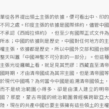
單從各界提出領土主張的依據，便可看出中、印的
不同之處。印度主張的依據是國際條約，儘管中國
不承認《西姆拉條約》，但至少有國際正式文件為
所本；中國的依據則是歷史，中國對任何地方的主
權主張，依據都是歷史，所以中國外交部和國台辦
整天叫囂「中國神聖不可分割的一部分」。但這種
主張光從邏輯上看，就足見其荒謬：西藏直至清帝
國時期，才由清帝國成為其宗主國，但是清帝國等
於現代中國嗎？為何當今中國是追溯清帝國領土，
而不是統治範圍小得多、卻是由漢人建立的明帝
國？那麼，蒙古帝國的統治範圍曾經橫跨歐亞大
陸，現在的共產中國也要主張擁有這些領土的主權