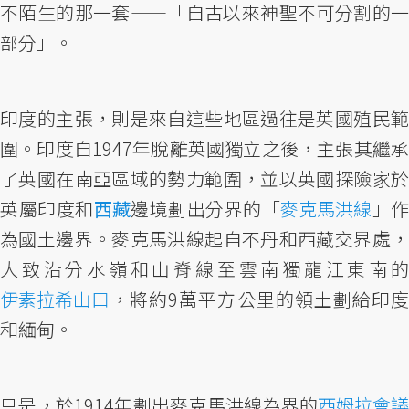
不陌生的那一套——「自古以來神聖不可分割的一
部分」。
印度的主張，則是來自這些地區過往是英國殖民範
圍。印度自1947年脫離英國獨立之後，主張其繼承
了英國在南亞區域的勢力範圍，並以英國探險家於
英屬印度和
西藏
邊境劃出分界的「
麥克馬洪線
」作
為國土邊界。麥克馬洪線起自不丹和西藏交界處，
大致沿分水嶺和山脊線至雲南獨龍江東南的
伊素拉希山口
，將約9萬平方公里的領土劃給印度
和緬甸。
只是，於1914年劃出麥克馬洪線為界的
西姆拉會議