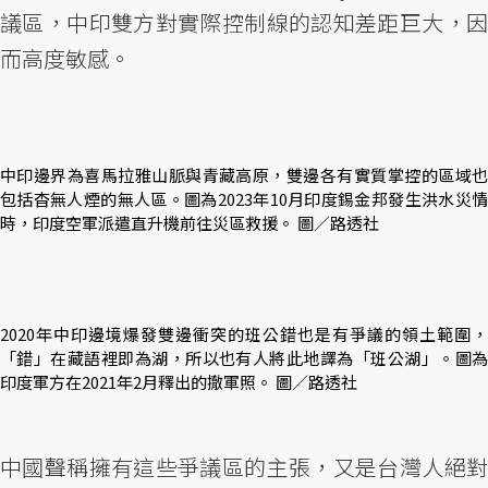
議區，中印雙方對實際控制線的認知差距巨大，因
而高度敏感。
中印邊界為喜馬拉雅山脈與青藏高原，雙邊各有實質掌控的區域也
包括杳無人煙的無人區。圖為2023年10月印度錫金邦發生洪水災情
時，印度空軍派遣直升機前往災區救援。 圖／路透社
2020年中印邊境爆發雙邊衝突的班公錯也是有爭議的領土範圍，
「錯」在藏語裡即為湖，所以也有人將此地譯為「班公湖」。圖為
印度軍方在2021年2月釋出的撤軍照。 圖／路透社
中國聲稱擁有這些爭議區的主張，又是台灣人絕對