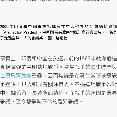
2009年印度和中國軍方指揮官在中印邊界的阿魯納恰爾邦
（Arunachal Pradesh，中國則稱為藏南地區）舉行會談時，一名男
子走過空無一人的會議桌。 圖／路透社
事實上，印度和中國在久遠以前的1962年就爆發過
真槍實彈的中印邊境戰爭。這場戰爭的發生時間與
古巴飛彈危機
重疊，因而無論是在發生當下或是戰
爭過後，世人都少有關注目光。不過這場戰爭卻對
中印關係留下長遠負面遺緒，而戰爭的起因是邊界
爭議，至今都爭執不休的邊界爭議。