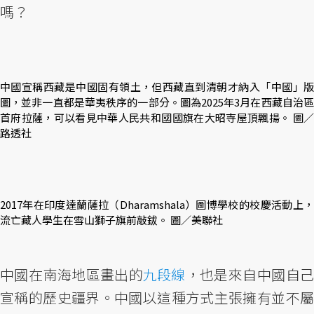
嗎？
中國宣稱西藏是中國固有領土，但西藏直到清朝才納入「中國」版
圖，並非一直都是華夷秩序的一部分。圖為2025年3月在西藏自治區
首府拉薩，可以看見中華人民共和國國旗在大昭寺屋頂飄揚。 圖／
路透社
2017年在印度達蘭薩拉（Dharamshala）圖博學校的校慶活動上，
流亡藏人學生在雪山獅子旗前敲鈸。 圖／美聯社
中國在南海地區畫出的
九段線
，也是來自中國自
宣稱的歷史疆界。中國以這種方式主張擁有並不屬