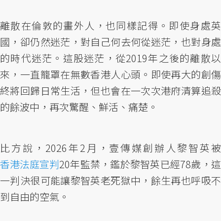
離散在倫敦的畫外人，也同樣記得。即使身處英
國，卻仍然迷茫，對自己何去何從迷茫，也對身處
的時代迷茫。這股迷茫，從2019年之後的離散以
來，一直籠罩在無數香港人心頭。即使再大的創傷
終將回歸日常生活，但也會在一次次港府清算追殺
的餘波中，再次驚醒、鮮活、痛楚。
比方說，2026年2月，壹傳媒創辦人黎智英被
香港法庭宣判
20年監禁，鑑於黎智英已經78歲，這
一判決很可能讓黎智英老死獄中，餘生再也呼吸不
到自由的空氣。