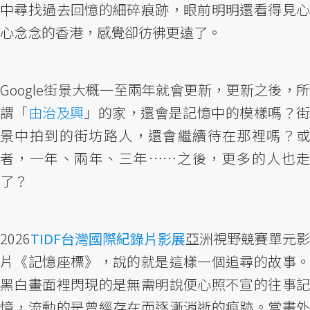
中尋找過去回憶的細碎痕跡，眼前明明還看得見心
心念念的香港，感覺卻彷彿更遠了。
Google街景大概一至兩年就會更新，更新之後，所
謂「
由治及興
」的家，還會是記憶中的模樣嗎？
景中拍到的街坊路人，還會繼續待在那裡嗎？或
者，一年、兩年、三年⋯⋯之後，更多的人也走
了？
2026
TIDF台灣國際紀錄片影展
亞洲視野競賽單元影
片《記憶座標》，說的就是這樣一個追尋的故事。
黑白畫面裡閃現的是無需明說便心照不宣的往事記
憶，流動的是曾經存在而逐漸消逝的痕跡。當畫外