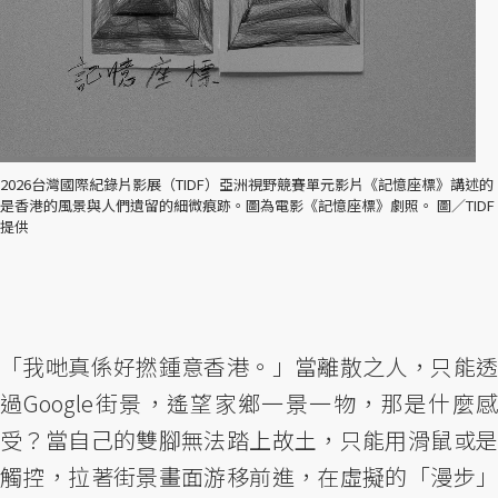
2026台灣國際紀錄片影展（TIDF）亞洲視野競賽單元影片《記憶座標》講述的
是香港的風景與人們遺留的細微痕跡。圖為電影《記憶座標》劇照。 圖／TIDF
提供
「我哋真係好撚鍾意香港。」當離散之人，只能透
過Google街景，遙望家鄉一景一物，那是什麼感
受？當自己的雙腳無法踏上故土，只能用滑鼠或是
觸控，拉著街景畫面游移前進，在虛擬的「漫步」