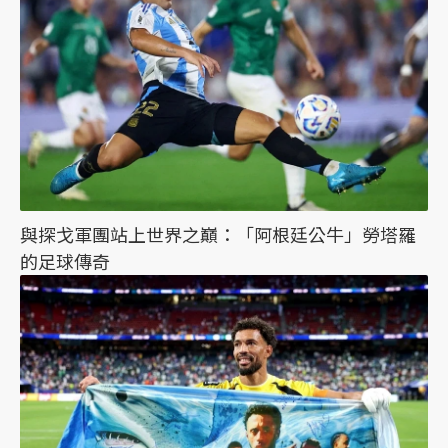
與探戈軍團站上世界之巔：「阿根廷公牛」勞塔羅
的足球傳奇