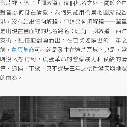
影片裡，除了「彌敦道」這個地名之外，關於旁白
聲音為何身在倫敦、為何只能用街景地圖凝視香
港，沒有給出任何解釋，但這又何須解釋——單單
是出現在畫面裡的地名路名：旺角、彌敦道、西洋
菜街，記憶便翻湧而出。在已恍如隔世的十年之
前，
魚蛋革命
可不就是發生在這片區域？只是，
時沒人想得到，魚蛋革命的警察暴力和後續的清
算、追捕、下獄，只不過是三年之後香港天崩地裂
的前奏。