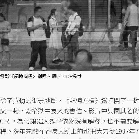
電影《記憶座標》劇照。 圖／TIDF提供
除了拉動的街景地圖，《記憶座標》還打開了一封
又一封，寫給獄中友人的書信。影片中只聞其名的
C.R.，為何鋃鐺入獄？依然沒有解釋，也不需要解
釋。多年來懸在香港人頭上的那把大刀從1997年7