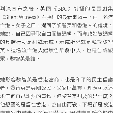
判決宣布之後，英國《BBC》製播的長壽劇集
《Silent Witness》在播出的最新集數中，由一名流
亡港人女子之口，提到了黎智英和香港人的處境。
她說，自己因爭取自由而被通緝，而導致她被通緝
的具體行動是組織示威，示威訴求就是釋放黎智
英。這名流亡港人繼續告訴劇中人、也是告訴觀
眾，黎智英是誰。
她形容黎智英是香港富商，也是和平的民主倡議
者，黎智英是英國公民，又家財萬貫，理應可以追
求任何自己想要的事物，但黎智英想要的是什麼？
他想要的是留在香港，為自由而戰，下場卻是被港
府被家中帶走、單獨囚禁。而因港府是聽令於中