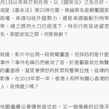
月1日以來就芒刺在背，以《國安法》之名也好、
或是《基本法》第23條也罷，無論罪名是顛覆國家
政權、串謀勾結外國勢力，還是串謀煽動刊物等
等，總之既然大刀已經落下，特別行政區徒留空
名，那麼欲加之罪，何患無辭？
就連，影片中出現一段新聞畫面，但採訪的是什麼
事件？事件名稱仍然被消了音，於是觀看就在無聲
的畫面裡，凝望著憤怒的民眾和警察拉拽。這樣的
影像，在2019年那一年，香港人和所有關心香港的
人，見得還少嗎？
地圖繼續沿著彌敦道往前，又一個傷痛的記憶浮