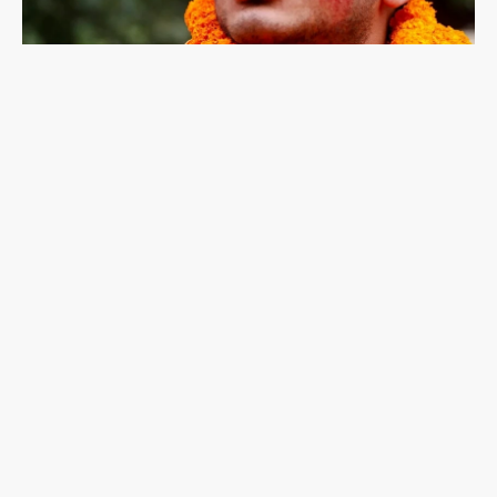
尼泊爾登山家普爾加遇雪崩罹難：輝煌與爭議的攀
登人生