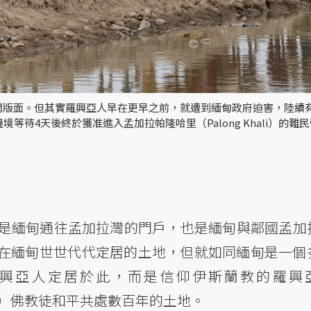
新聞版面。但其實羅興亞人早在更早之前，就遭到緬甸政府迫害，陸續
等待4天後終於獲准進入孟加拉帕隆哈里（Palong Khali）的難
是緬甸通往孟加拉灣的門戶，也是緬甸與鄰國孟加
在緬甸世世代代定居的土地，但就如同緬甸是一個
興亞人定居於此，而是信仰伊斯蘭教的羅興
）佛教徒和平共處數百年的土地。