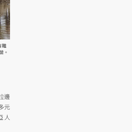
有難
民營。
拉邊
多元
亞人