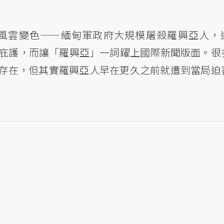
」風雲變色——緬甸軍政府大規模屠殺羅興亞人，
庇護，而讓「羅興亞」一詞躍上國際新聞版面。很
存在，但其實羅興亞人早在更久之前就遭到當局迫