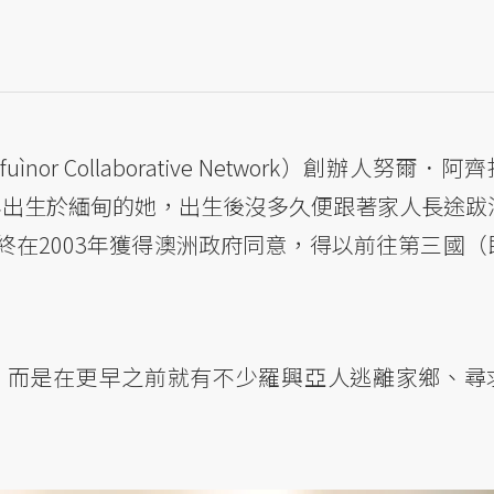
ìnor Collaborative Network）創辦人努爾．阿
5年出生於緬甸的她，出生後沒多久便跟著家人長途跋
在2003年獲得澳洲政府同意，得以前往第三國（
年，而是在更早之前就有不少羅興亞人逃離家鄉、尋