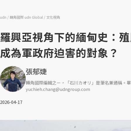
udn
轉角國際 udn Global
文化視角
羅興亞視角下的緬甸史：殖
成為軍政府迫害的對象？
張郁婕
轉角國際編輯之ㄧ，「石川カオリ」是筆名兼通稱。畢
yuchieh.chang@udngroup.com
2026-04-17