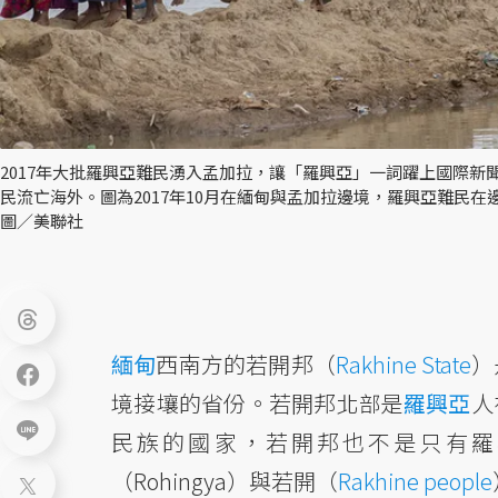
2017年大批羅興亞難民湧入孟加拉，讓「羅興亞」一詞躍上國際
民流亡海外。圖為2017年10月在緬甸與孟加拉邊境，羅興亞難民在邊境
圖／美聯社
緬甸
西南方的若開邦（
Rakhine State
）
境接壤的省份。若開邦北部是
羅興亞
人
民族的國家，若開邦也不是只有羅
（Rohingya）與若開（
Rakhine people