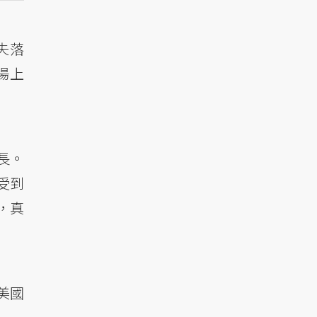
失落
場上
長。
也受到
，真
美國