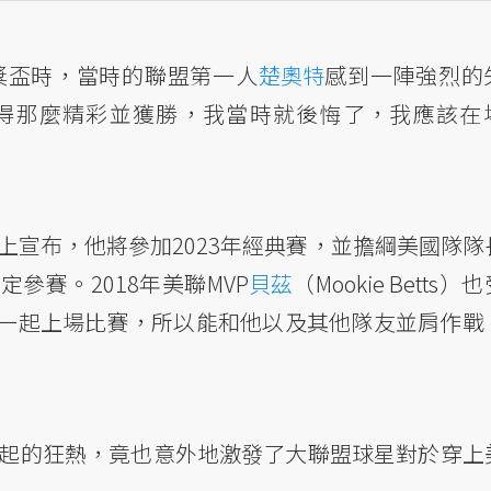
軍獎盃時，當時的聯盟第一人
楚奧特
感到一陣強烈的
得那麼精彩並獲勝，我當時就後悔了，我應該在
賽上宣布，他將參加2023年經典賽，並擔綱美國隊隊
參賽。2018年美聯MVP
貝茲
（Mookie Betts）
一起上場比賽，所以能和他以及其他隊友並肩作戰
掀起的狂熱，竟也意外地激發了大聯盟球星對於穿上