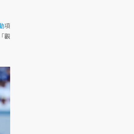
動
項
：「觀