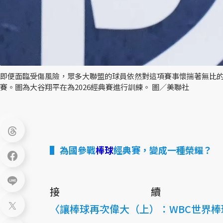
即便面臨受傷風險，眾多大聯盟的球員依然對這項賽事懷揣著無比
賽。圖為大谷翔平在為2026經典賽進行訓練。 圖／美聯社
為國參戰
棒球
經典賽，變成一種榮耀？
接續
〈讓棒球再次偉大（上）：WBC世界