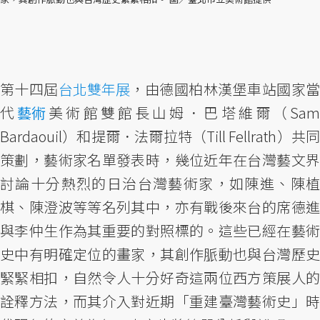
第十四屆
台北雙年展
，由德國柏林漢堡車站國家
代
藝術
美術館雙館長山姆．巴塔維爾（Sam
Bardaouil）和提爾．法爾拉特（Till Fellrath）共同
策劃，藝術家名單發表時，幾位近年在台灣藝文界
討論十分熱烈的日治台灣藝術家，如陳進、陳植
棋、陳澄波等等名列其中，亦有戰後來台的席德進
與李仲生作為其重要的對照標的。這些已經在藝術
史中有明確定位的畫家，其創作脈動也與台灣歷史
緊緊相扣，自然令人十分好奇這兩位西方策展人的
詮釋方法，而其介入對近期「重建臺灣藝術史」時