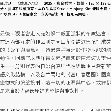
金玟廷，《垂直永恆》，2025，複合媒材、韓紙，195 × 137 公
分，藝術家版權所有。本作品承蒙Studio Minjung Kim 慷慨支持，
得以實現。圖像由臺北市立美術館提供，攝影呂國瑋。
最後，觀者會走入宛如蝸牛殼圓弧狀的布簾迷宮，
在這內部深處的作品則是高田冬彥講述男孩性啟蒙
的《公主與魔鳥》，透過這種接近於生物本能的能
動性，回應了以西洋裸女素描串起的陳澄波與李仲
生——分別代表的日治台灣現代性與戰後台灣新華
語文化結構，以及台華兩地對《富山春居圖》國寶
戀物式的慾望投射，這一切的起源與中心，或許都
是來自於人類最原始的慾情與能動性。