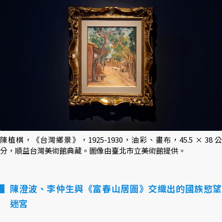
陳植棋，《台灣鄉景》，1925-1930，油彩、畫布，45.5 × 38 公
分，順益台灣美術館典藏。圖像由臺北市立美術館提供。
陳澄波、李仲生與《富春山居圖》交織出的國族慾望
迷宮