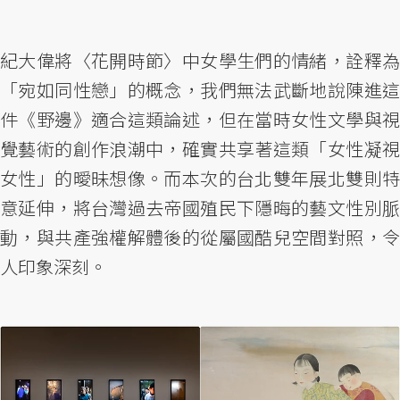
紀大偉將〈花開時節〉中女學生們的情緒，詮釋為
「宛如同性戀」的概念，我們無法武斷地說陳進這
件《野邊》適合這類論述，但在當時女性文學與視
覺藝術的創作浪潮中，確實共享著這類「女性凝視
女性」的曖昧想像。而本次的台北雙年展北雙則特
意延伸，將台灣過去帝國殖民下隱晦的藝文性別脈
動，與共產強權解體後的從屬國酷兒空間對照，令
人印象深刻。