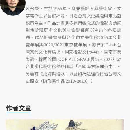
陳飛豪，生於1985年。身兼藝評人與藝術家，文
字寫作主以藝術評論、日治台灣文史議題與東北亞
觀察為主。作品計畫則多運用觀念式的攝影與動態
影像詮釋歷史文化與社會變遷所衍生出的各種議
題。作品計畫曾參與台北市立美術館2016年台北
雙年展與2020/2021東京雙年展，亦曾於C-lab台
灣當代文化實驗場、國家攝影文化中心、臺南市美
術館、韓國首爾LOOP ALT SPACE展出。2022年於
台北當代藝術館舉辦個展「帝國南方無理心中」。
另著有《史詩與絕歌：以藝術為途徑的日治台灣文
史探索（陳飛豪作品 2013-2020）》
作者文章