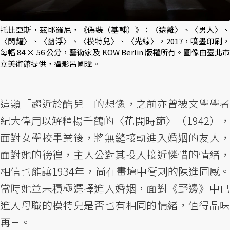
托比亞斯・茲耶羅尼，《偽裝（基輔）》：〈遠離〉、〈男人〉、
〈閃耀〉、〈幽浮〉、〈模特兒〉、〈光線〉，2017，噴墨印刷，
每幅 84 × 56 公分，藝術家及 KOW Berlin 版權所有。圖像由臺北市
立美術館提供，攝影呂國瑋。
這類「趨近於酷兒」的想像，之前亦曾被文學學者
紀大偉用以解釋楊千鶴的〈花開時節〉（1942），
面對女學校畢業後，將無縫接軌進入婚姻的友人，
面對她的徬徨，主人公對其投入接近憐惜的情緒，
相信也能讓1934年，尚在畫壇中衝刺的陳進同感。
當時她並未積極選擇進入婚姻，面對《野邊》中已
進入母職的模特兒是否也有相同的情緒，值得品味
再三。