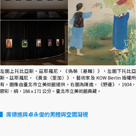
左圖上托比亞斯・茲耶羅尼，《偽裝（基輔）》，左圖下托比亞
斯・茲耶羅尼，《黃金（里加）》，藝術家及 KOW Berlin 版權所
有。圖像由臺北市立美術館提供。右圖為陳進，《野邊》，1934，
膠彩、絹，186 x 171 公分。臺北市立美術館典藏。
席德進與卓永俊的男體與空間凝視