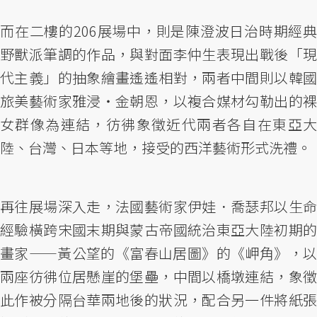
而在二樓的206展場中，則是陳澄波日治時期經典
野獸派筆調的作品，與對面李仲生表現出戰後「現
代主義」的抽象繪畫遙遙相對，兩者中間則以韓國
旅美藝術家雅浸・金朝恩，以複合媒材勾勒出的裸
女群像為連結，彷彿象徵近代兩者各自在東亞大
陸、台灣、日本等地，接受的西洋藝術形式洗禮。
再往展場深入走，法國藝術家伊娃．喬瑟邦以生命
經驗橫跨宋國末期與蒙古帝國統治東亞大陸初期的
畫家——黃公望的《富春山居圖》的《岬角》，以
兩座彷彿位居懸崖的堡壘，中間以橋墩連結，象徵
此作被分隔台華兩地後的狀況，配合另一件將紙張