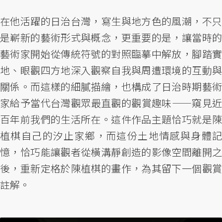
在他活躍的日治台灣，寫生與地方色的風潮，不只
是嶄新的藝術形式與概念，更重要的是，讓當時的
藝術家開始從傳統符號的對照臨摹中解放，腳踏實
地、眼觀四方地深入觀察自我與周遭環境的互動與
關係。而這樣的細膩描繪，也構成了日治時期藝術
家給予當代台灣觀眾最直觀的觀賞趣味——窺見近
百年前我們的生活所在。這件作品主題恰巧就是陳
植棋自己的汐止家鄉，而這份土地情感與身體記
憶，恰巧能讓觀者從橫溝靜創造的影像空間離開之
後，重新定格於陳植棋的畫作，為其留下一個觀賞
註解。