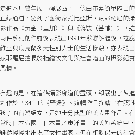
走進本屆雙年展一樓展區，一條由布幕簡單隔出的
直線通道，羅列了藝術家托比亞斯・茲耶羅尼的攝
影作品《黃金（里加）》與《偽裝（基輔）》，這
兩件系列創作前後表現出1991年蘇聯解體後，拉脫
維亞與烏克蘭多元性別人士的生活樣貌，亦表現出
茲耶羅尼擅長於描繪次文化與社會暗面的攝影紀實
風情。
有趣的是，在這條攝影廊道的盡頭，卻展出了陳進
創作於1934年的《野邊》。這幅作品描繪了在照料
孩子的台灣婦女，是她十分典型的美人畫作品。在
當時日本帝國「日本畫／東洋畫」的美術系統中，
雖然慢慢地出現了女性畫家，但在相對保守的社會