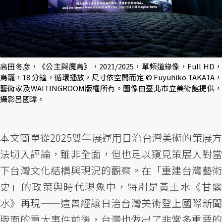
高田冬彦，《公主與魔鳥》，2021/2025，單頻道錄像，Full HD，
鳥籠，18 分鐘，循環播放，尺寸依空間而定 © Fuyuhiko TAKATA，
藝術家及WAITINGROOM版權所有。圖像由臺北市立美術館提供，
攝影呂國瑋。
本文簡單從2025雙年展運用日治台灣美術的策展方
法切入評論，雖非全面，但也足以窺見策展人對當
下台灣文化結構與現況的觀察。在「重建台灣藝術
史」的政策與時代現象中，特別是黃土水《甘露
水》再現——這曾經讓日治台灣美術登上國際新聞
版面的重大事件前後，台灣也做出了非常多重要的