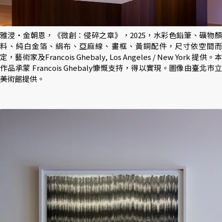
雅浸・金朝恩，《微創：侵碎之章》，2025，水彩色鉛筆、礦物顏
料、純白金箔、絹布、亞麻線、畫框、黃銅配件，尺寸依空間而
定，藝術家及Francois Ghebaly, Los Angeles / New York 提供。本
作品承蒙 Francois Ghebaly慷慨支持，得以實現。圖像由臺北市立
美術館提供。