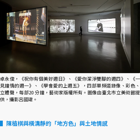
卓永俊，《祝你有個美好週日》、《愛你潔淨雙腳的週四》、《一
見鐘情的週一》、《學會愛的上週五》，四部單頻道錄像、彩色、
立體聲，每部20 分鐘，藝術家版權所有。圖像由臺北市立美術館提
供，攝影呂國瑋。
陳植棋與橫溝靜的「地方色」與土地情感