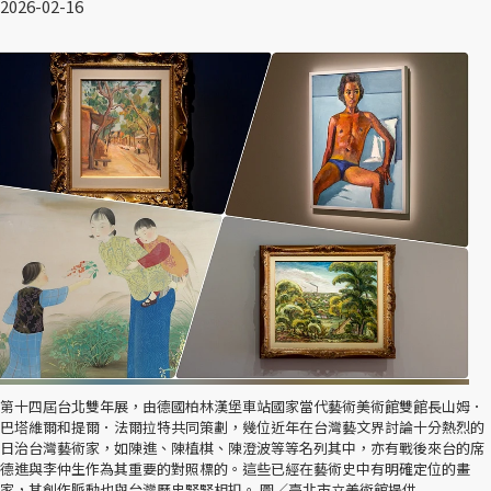
2026-02-16
第十四屆台北雙年展，由德國柏林漢堡車站國家當代藝術美術館雙館長山姆．
巴塔維爾和提爾．法爾拉特共同策劃，幾位近年在台灣藝文界討論十分熱烈的
日治台灣藝術家，如陳進、陳植棋、陳澄波等等名列其中，亦有戰後來台的席
德進與李仲生作為其重要的對照標的。這些已經在藝術史中有明確定位的畫
家，其創作脈動也與台灣歷史緊緊相扣。 圖／臺北市立美術館提供