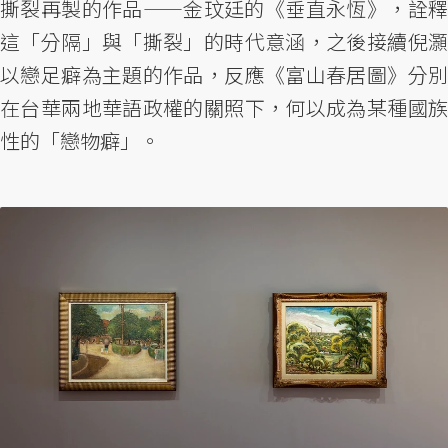
撕裂再製的作品——金玟廷的《垂直永恆》，詮釋
這「分隔」與「撕裂」的時代意涵，之後接續倪灝
以戀足癖為主題的作品，反應《富山春居圖》分別
在台華兩地華語政權的關照下，何以成為某種國族
性的「戀物癖」。